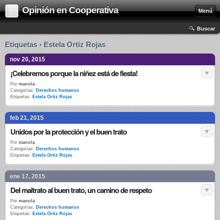
Opinión en Cooperativa
Menú
Buscar
Etiquetas › Estela Ortiz Rojas
nov 20, 2015
¡Celebremos porque la niñez está de fiesta!
Por
manola
Categorías:
Derechos humanos
Etiquetas:
Estela Ortiz Rojas
feb 21, 2015
Unidos por la protección y el buen trato
Por
manola
Categorías:
Derechos humanos
Etiquetas:
Estela Ortiz Rojas
ene 17, 2015
Del maltrato al buen trato, un camino de respeto
Por
manola
Categorías:
Derechos humanos
Etiquetas:
Estela Ortiz Rojas