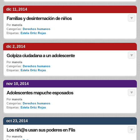
dic 11, 2014
Familias y desinternación de niños
Por
manola
Categorías:
Derechos humanos
Etiquetas:
Estela Ortiz Rojas
dic 2, 2014
Golpiza ciudadana a un adolescente
Por
manola
Categorías:
Derechos humanos
Etiquetas:
Estela Ortiz Rojas
nov 10, 2014
Adolescentes mapuche esposados
Por
manola
Categorías:
Derechos humanos
Etiquetas:
Estela Ortiz Rojas
oct 23, 2014
Los niñ@s usan sus poderes en Fiis
Por
manola