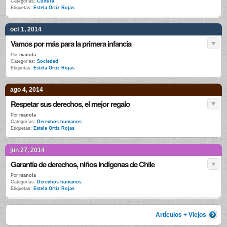
Categorías:
Cultura
Etiquetas:
Estela Ortiz Rojas
oct 1, 2014
Vamos por más para la primera infancia
Por
manola
Categorías:
Sociedad
Etiquetas:
Estela Ortiz Rojas
ago 4, 2014
Respetar sus derechos, el mejor regalo
Por
manola
Categorías:
Derechos humanos
Etiquetas:
Estela Ortiz Rojas
jun 27, 2014
Garantía de derechos, niños indígenas de Chile
Por
manola
Categorías:
Derechos humanos
Etiquetas:
Estela Ortiz Rojas
Artículos + Viejos