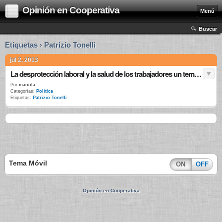
Opinión en Cooperativa
Menú
Buscar
Etiquetas › Patrizio Tonelli
jul 2, 2013
La desprotección laboral y la salud de los trabajadores un tema no resuelto
Por
manola
Categorías:
Política
Etiquetas:
Patrizio Tonelli
Tema Móvil
ON
OFF
Opinión en Cooperativa