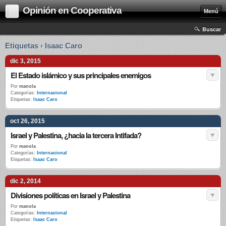
Opinión en Cooperativa
Menú
Buscar
Etiquetas › Isaac Caro
dic 3, 2015
El Estado islámico y sus principales enemigos
Por
manola
Categorías:
Internacional
Etiquetas:
Isaac Caro
oct 26, 2015
Israel y Palestina, ¿hacia la tercera Intifada?
Por
manola
Categorías:
Internacional
Etiquetas:
Isaac Caro
dic 2, 2014
Divisiones políticas en Israel y Palestina
Por
manola
Categorías:
Internacional
Etiquetas:
Isaac Caro