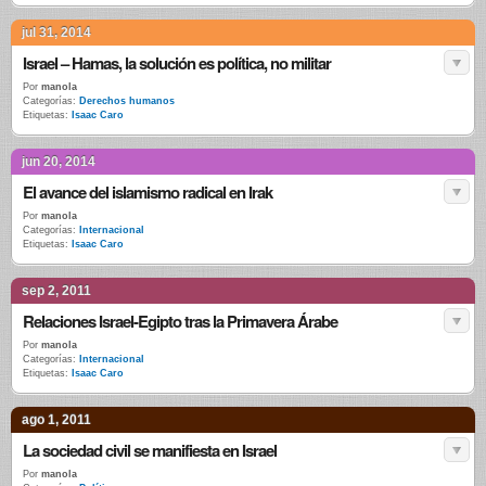
jul 31, 2014
Israel – Hamas, la solución es política, no militar
Por
manola
Categorías:
Derechos humanos
Etiquetas:
Isaac Caro
jun 20, 2014
El avance del islamismo radical en Irak
Por
manola
Categorías:
Internacional
Etiquetas:
Isaac Caro
sep 2, 2011
Relaciones Israel-Egipto tras la Primavera Árabe
Por
manola
Categorías:
Internacional
Etiquetas:
Isaac Caro
ago 1, 2011
La sociedad civil se manifiesta en Israel
Por
manola