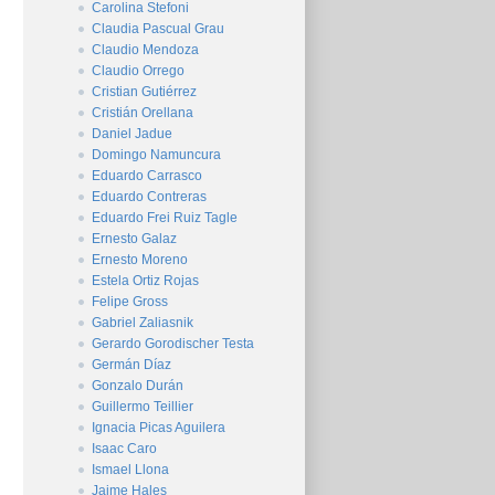
Carolina Stefoni
Claudia Pascual Grau
Claudio Mendoza
Claudio Orrego
Cristian Gutiérrez
Cristián Orellana
Daniel Jadue
Domingo Namuncura
Eduardo Carrasco
Eduardo Contreras
Eduardo Frei Ruiz Tagle
Ernesto Galaz
Ernesto Moreno
Estela Ortiz Rojas
Felipe Gross
Gabriel Zaliasnik
Gerardo Gorodischer Testa
Germán Díaz
Gonzalo Durán
Guillermo Teillier
Ignacia Picas Aguilera
Isaac Caro
Ismael Llona
Jaime Hales