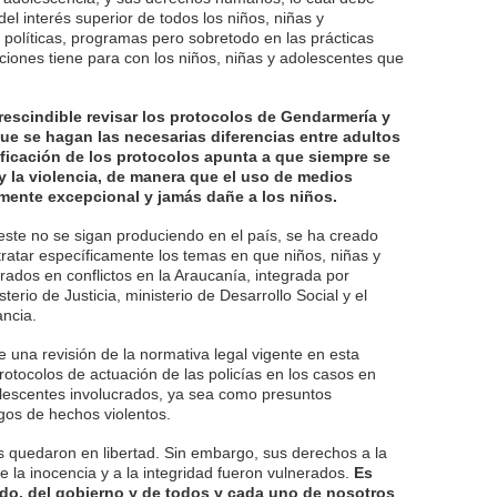
del interés superior de todos los niños, niñas y
 políticas, programas pero sobretodo en las prácticas
uciones tiene para con los niños, niñas y adolescentes que
rescindible revisar los protocolos de Gendarmería y
e se hagan las necesarias diferencias entre adultos
ficación de los protocolos apunta a que siempre se
y la violencia, de manera que el uso de medios
mente excepcional y jamás dañe a los niños.
ste no se sigan produciendo en el país, se ha creado
ratar específicamente los temas en que niños, niñas y
rados en conflictos en la Araucanía, integrada por
isterio de Justicia, ministerio de Desarrollo Social y el
ancia.
ce una revisión de la normativa legal vigente en esta
rotocolos de actuación de las policías en los casos en
olescentes involucrados, ya sea como presuntos
igos de hechos violentos.
s quedaron en libertad. Sin embargo, sus derechos a la
e la inocencia y a la integridad fueron vulnerados.
Es
do, del gobierno y de todos y cada uno de nosotros