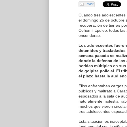
Enviar
Cuando tres adolescentes
el domingo 26 de octubre al
recuperación de tierras po
Coñomil Epuleo, todas las 
encenderse.
Los adolescentes fueron
detenidos y trasladados a
semana pasada se realizó
donde la defensa de los
heridas múltiples en sus
de golpiza policial. El t
el plazo hasta la audienc
Ellos enfrentaban cargos 
públicos y maltrato a Cara
esposados a la sala de au
naturalmente molestia, rab
muchos que vieron circular
tres adolescentes esposad
Esta situación es inacept
fundamental con la niñez 