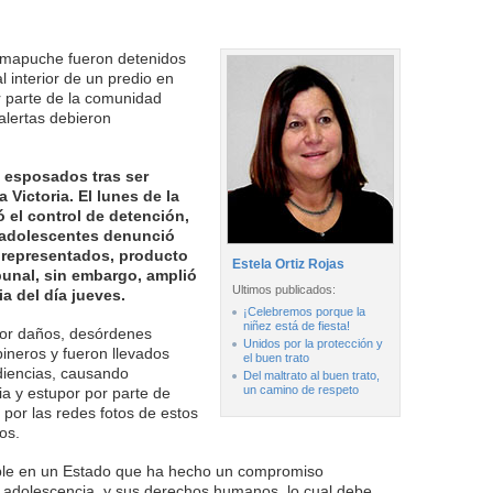
 mapuche fueron detenidos
 interior de un predio en
r parte de la comunidad
alertas debieron
 esposados tras ser
 Victoria. El lunes de la
 el control de detención,
 adolescentes denunció
 representados, producto
Estela Ortiz Rojas
ribunal, sin embargo, amplió
Ultimos publicados:
ia del día jueves.
¡Celebremos porque la
niñez está de fiesta!
por daños, desórdenes
Unidos por la protección y
bineros y fueron llevados
el buen trato
diencias, causando
Del maltrato al buen trato,
un camino de respeto
ia y estupor por parte de
 por las redes fotos de estos
os.
able en un Estado que ha hecho un compromiso
y adolescencia, y sus derechos humanos, lo cual debe