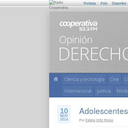
Portada
País
Deportes
Ciencia y tecnología
Cine
C
Internacional
Justicia
Medi
Adolescente
10
NOV
2014
Por
Estela Ortiz Rojas