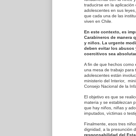
traducirse en la aplicación 
adolescentes en sus leyes,
que cada una de las instit
viven en Chile.
En este contexto, es imp
Carabineros de manera qu
y niños. La urgente modi
deben evitar los abusos 
coercitivos sea absoluta
A fin de que hechos como e
una mesa de trabajo para t
adolescentes están involuc
ministerio del Interior, min
Consejo Nacional de la Inf
El objetivo es que se reali
materia y se establezcan p
que hay niños, niñas y ad
imputados, víctimas o test
Finalmente, esos tres niño
dignidad, a la presunción d
responsabilidad del Esta