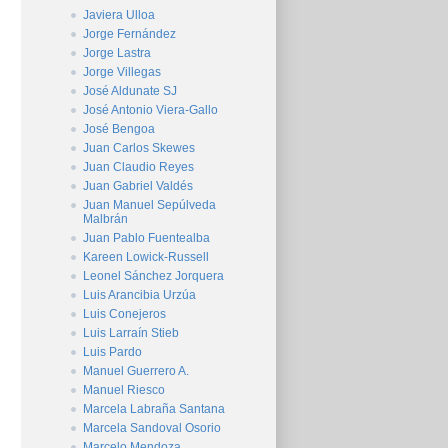
Javiera Ulloa
Jorge Fernández
Jorge Lastra
Jorge Villegas
José Aldunate SJ
José Antonio Viera-Gallo
José Bengoa
Juan Carlos Skewes
Juan Claudio Reyes
Juan Gabriel Valdés
Juan Manuel Sepúlveda
Malbrán
Juan Pablo Fuentealba
Kareen Lowick-Russell
Leonel Sánchez Jorquera
Luis Arancibia Urzúa
Luis Conejeros
Luis Larraín Stieb
Luis Pardo
Manuel Guerrero A.
Manuel Riesco
Marcela Labraña Santana
Marcela Sandoval Osorio
Marcelo Mendoza