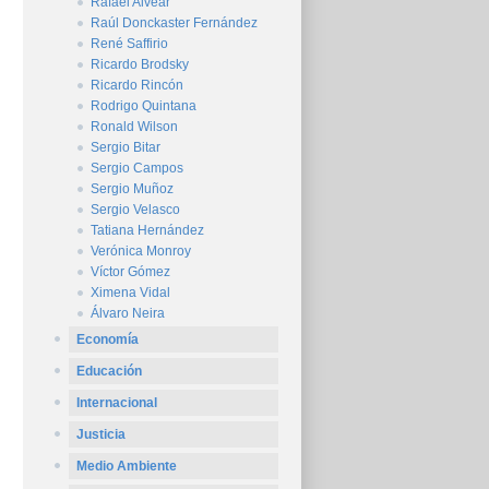
Rafael Alvear
Raúl Donckaster Fernández
René Saffirio
Ricardo Brodsky
Ricardo Rincón
Rodrigo Quintana
Ronald Wilson
Sergio Bitar
Sergio Campos
Sergio Muñoz
Sergio Velasco
Tatiana Hernández
Verónica Monroy
Víctor Gómez
Ximena Vidal
Álvaro Neira
Economía
Educación
Internacional
Justicia
Medio Ambiente