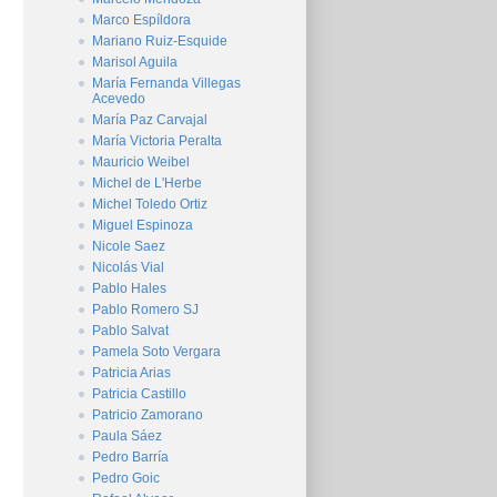
Marco Espíldora
Mariano Ruiz-Esquide
Marisol Aguila
María Fernanda Villegas
Acevedo
María Paz Carvajal
María Victoria Peralta
Mauricio Weibel
Michel de L'Herbe
Michel Toledo Ortiz
Miguel Espinoza
Nicole Saez
Nicolás Vial
Pablo Hales
Pablo Romero SJ
Pablo Salvat
Pamela Soto Vergara
Patricia Arias
Patricia Castillo
Patricio Zamorano
Paula Sáez
Pedro Barría
Pedro Goic