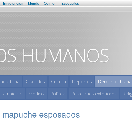
Entretención
Mundo
Opinión
Especiales
iudadanía
Ciudades
Cultura
Deportes
Derechos huma
o ambiente
Medios
Política
Relaciones exteriores
Reli
s mapuche esposados