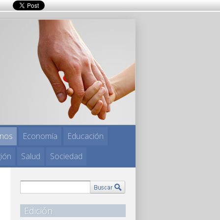
nos
Economía
Educación
gión
Salud
Sociedad
Edición