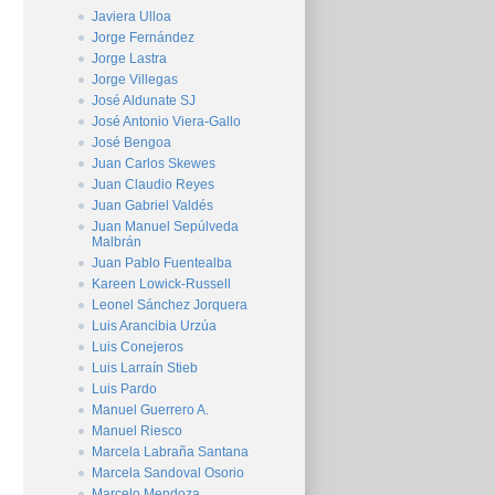
Javiera Ulloa
Jorge Fernández
Jorge Lastra
Jorge Villegas
José Aldunate SJ
José Antonio Viera-Gallo
José Bengoa
Juan Carlos Skewes
Juan Claudio Reyes
Juan Gabriel Valdés
Juan Manuel Sepúlveda
Malbrán
Juan Pablo Fuentealba
Kareen Lowick-Russell
Leonel Sánchez Jorquera
Luis Arancibia Urzúa
Luis Conejeros
Luis Larraín Stieb
Luis Pardo
Manuel Guerrero A.
Manuel Riesco
Marcela Labraña Santana
Marcela Sandoval Osorio
Marcelo Mendoza