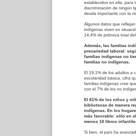
establecidos en ella, para 
discriminación de ningún t
deuda importante con la ni
Algunos datos que reflejan
indígenas viven en situaci
14,4% de pobreza total del
Además, las familias ind
precariedad laboral: segú
familias indígenas no ti
familias no indígenas.
El 19,1% de los adultos a c
escolaridad básica, cifra 
familias indígenas cree qu
con el 7% de los no indíge
El 81% de los niños y n
bibliotecas de manera re
indígenas. En los hogare
más favorable: sólo en e
menos 10 libros infantil
Si bien, el país ha avanza