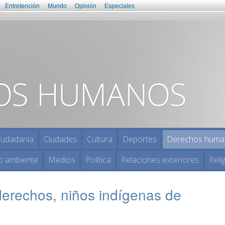
Entretención
Mundo
Opinión
Especiales
iudadanía
Ciudades
Cultura
Deportes
Derechos huma
o ambiente
Medios
Política
Relaciones exteriores
Reli
derechos, niños indígenas de