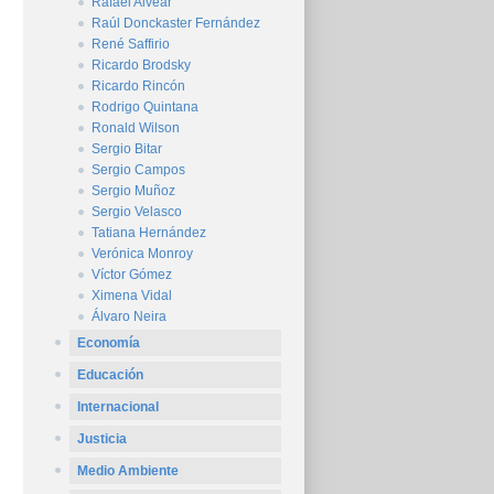
Rafael Alvear
Raúl Donckaster Fernández
René Saffirio
Ricardo Brodsky
Ricardo Rincón
Rodrigo Quintana
Ronald Wilson
Sergio Bitar
Sergio Campos
Sergio Muñoz
Sergio Velasco
Tatiana Hernández
Verónica Monroy
Víctor Gómez
Ximena Vidal
Álvaro Neira
Economía
Educación
Internacional
Justicia
Medio Ambiente