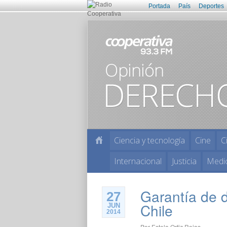
Portada
País
Deportes
Ciencia y tecnología
Cine
C
Internacional
Justicia
Medi
Garantía de 
27
Chile
JUN
2014
Por
Estela Ortiz Rojas