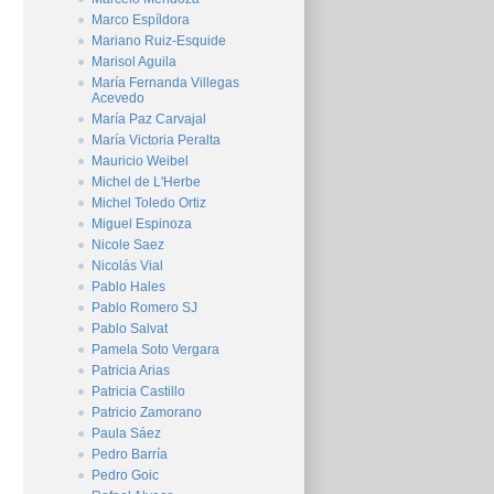
Marco Espíldora
Mariano Ruiz-Esquide
Marisol Aguila
María Fernanda Villegas
Acevedo
María Paz Carvajal
María Victoria Peralta
Mauricio Weibel
Michel de L'Herbe
Michel Toledo Ortiz
Miguel Espinoza
Nicole Saez
Nicolás Vial
Pablo Hales
Pablo Romero SJ
Pablo Salvat
Pamela Soto Vergara
Patricia Arias
Patricia Castillo
Patricio Zamorano
Paula Sáez
Pedro Barría
Pedro Goic