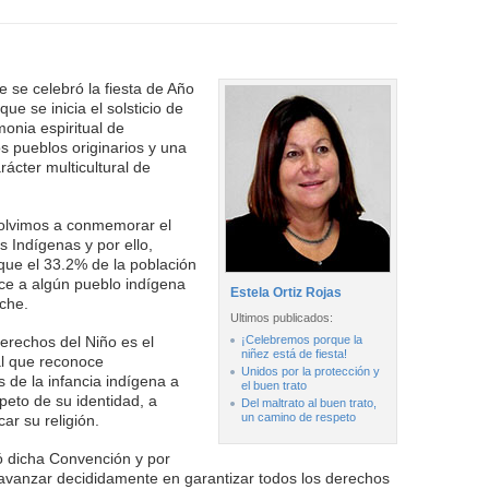
 se celebró la fiesta de Año
que se inicia el solsticio de
onia espiritual de
s pueblos originarios y una
rácter multicultural de
volvimos a conmemorar el
s Indígenas y por ello,
 que el 33.2% de la población
e a algún pueblo indígena
Estela Ortiz Rojas
che.
Ultimos publicados:
erechos del Niño es el
¡Celebremos porque la
niñez está de fiesta!
al que reconoce
Unidos por la protección y
de la infancia indígena a
el buen trato
speto de su identidad, a
Del maltrato al buen trato,
un camino de respeto
car su religión.
có dicha Convención y por
de avanzar decididamente en garantizar todos los derechos