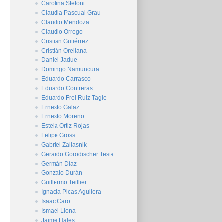
Carolina Stefoni
Claudia Pascual Grau
Claudio Mendoza
Claudio Orrego
Cristian Gutiérrez
Cristián Orellana
Daniel Jadue
Domingo Namuncura
Eduardo Carrasco
Eduardo Contreras
Eduardo Frei Ruiz Tagle
Ernesto Galaz
Ernesto Moreno
Estela Ortiz Rojas
Felipe Gross
Gabriel Zaliasnik
Gerardo Gorodischer Testa
Germán Díaz
Gonzalo Durán
Guillermo Teillier
Ignacia Picas Aguilera
Isaac Caro
Ismael Llona
Jaime Hales