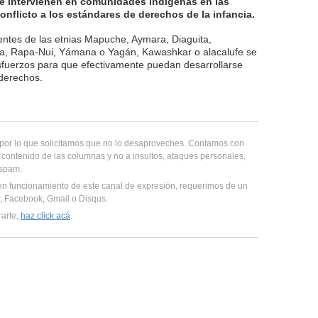
que intervienen en comunidades indígenas en las
flicto a los estándares de derechos de la infancia.
entes de las etnias Mapuche, Aymara, Diaguita,
a, Rapa-Nui, Yámana o Yagán, Kawashkar o alacalufe se
fuerzos para que efectivamente puedan desarrollarse
 derechos.
, por lo que solicitamos que no lo desaproveches. Contamos con
 contenido de las columnas y no a insultos, ataques personales,
 spam.
en funcionamiento de este canal de expresión, requerimos de un
er, Facebook, Gmail o Disqus.
rarte,
haz click acá
.