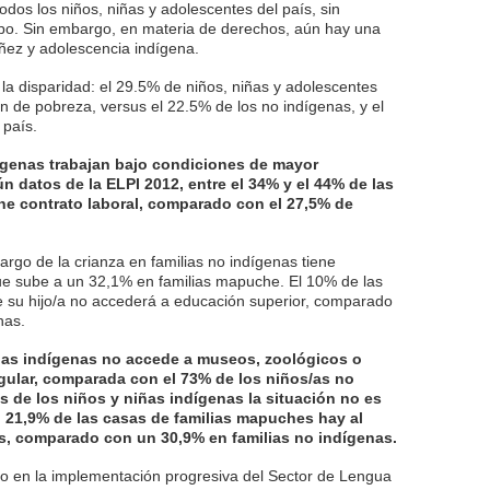
todos los niños, niñas y adolescentes del país, sin
ipo. Sin embargo, en materia de derechos, aún hay una
ñez y adolescencia indígena.
 la disparidad: el 29.5% de niños, niñas y adolescentes
ón de pobreza, versus el 22.5% de los no indígenas, y el
 país.
ígenas trabajan bajo condiciones de mayor
n datos de la ELPI 2012, entre el 34% y el 44% de las
ene contrato laboral, comparado con el 27,5% de
argo de la crianza en familias no indígenas tiene
que sube a un 32,1% en familias mapuche. El 10% de las
e su hijo/a no accederá a educación superior, comparado
nas.
iñas indígenas no accede a museos, zoológicos o
gular, comparada con el 73% de los niños/as no
s de los niños y niñas indígenas la situación no es
l 21,9% de las casas de familias mapuches hay al
es, comparado con un 30,9% en familias no indígenas.
do en la implementación progresiva del Sector de Lengua