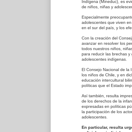
Indígena (Mineduc), es evi
de niños, niñas y adolesce
Especialmente preocupante 
adolescentes que viven en
en el sur del país, y los ef
Con la creación del Consej
avanzar en resolver los p
todos nuestros niños, niña
para reducir las brechas y 
adolescentes indígenas.
El Consejo Nacional de la I
los niños de Chile, y en d
educación intercultural bil
políticas que el Estado imp
Así también, resulta impres
de los derechos de la infanc
expresadas en políticas púb
la participación de los act
adolescentes.
En particular, resulta ur