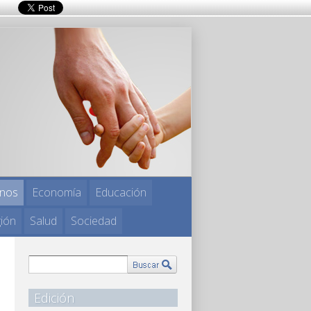
nos
Economía
Educación
gión
Salud
Sociedad
Edición