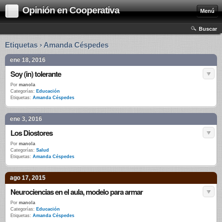
Opinión en Cooperativa
Menú
Buscar
Etiquetas › Amanda Céspedes
ene 18, 2016
Soy (in) tolerante
Por
manola
Categorías:
Educación
Etiquetas:
Amanda Céspedes
ene 3, 2016
Los Diostores
Por
manola
Categorías:
Salud
Etiquetas:
Amanda Céspedes
ago 17, 2015
Neurociencias en el aula, modelo para armar
Por
manola
Categorías:
Educación
Etiquetas:
Amanda Céspedes