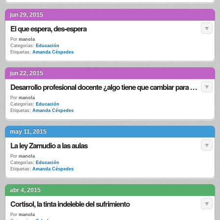
jun 29, 2015
El que espera, des-espera
Por
manola
Categorías:
Educación
Etiquetas:
Amanda Céspedes
jun 22, 2015
Desarrollo profesional docente ¿algo tiene que cambiar para que todo siga igual?
Por
manola
Categorías:
Educación
Etiquetas:
Amanda Céspedes
may 11, 2015
La ley Zamudio a las aulas
Por
manola
Categorías:
Educación
Etiquetas:
Amanda Céspedes
abr 4, 2015
Cortisol, la tinta indeleble del sufrimiento
Por
manola