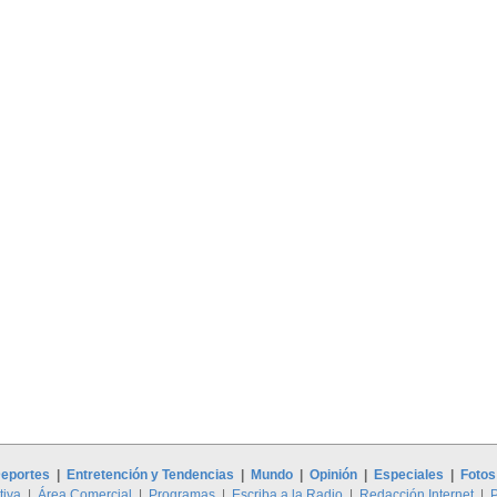
eportes
|
Entretención y Tendencias
|
Mundo
|
Opinión
|
Especiales
|
Fotos
tiva
|
Área Comercial
|
Programas
|
Escriba a la Radio
|
Redacción Internet
|
P