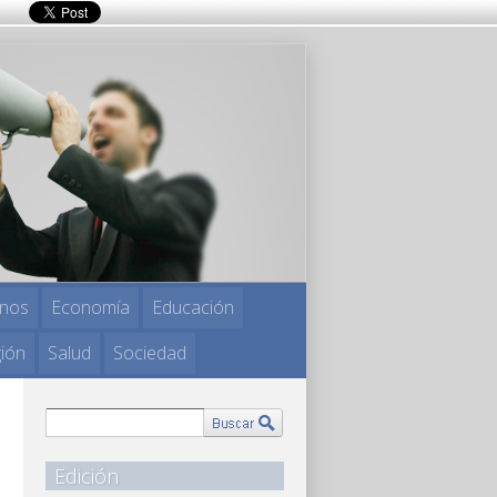
nos
Economía
Educación
gión
Salud
Sociedad
Edición