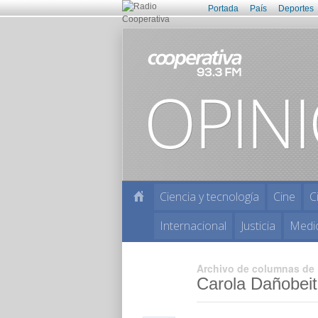
Portada
País
Deportes
Ciencia y tecnología
Cine
C
Internacional
Justicia
Medi
Archivo de columnas de
Carola Dañobeit