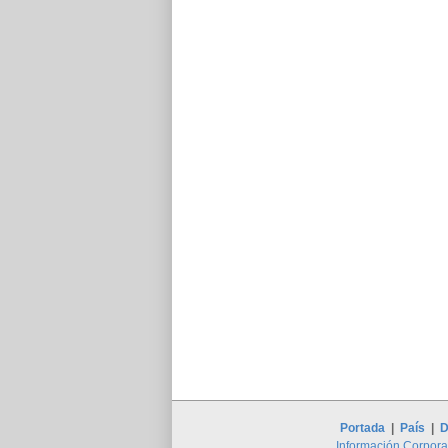
Portada
|
País
|
D
Información Corpora