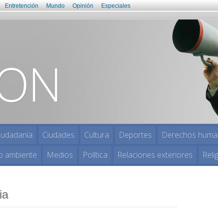
Entretención
Mundo
Opinión
Especiales
iudadanía
Ciudades
Cultura
Deportes
Derechos huma
o ambiente
Medios
Política
Relaciones exteriores
Reli
ia