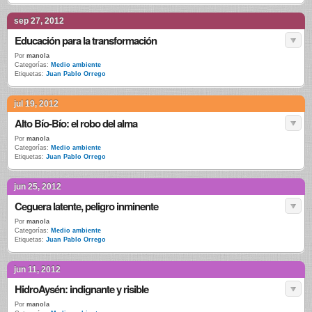
sep 27, 2012
Educación para la transformación
Por
manola
Categorías:
Medio ambiente
Etiquetas:
Juan Pablo Orrego
jul 19, 2012
Alto Bío-Bío: el robo del alma
Por
manola
Categorías:
Medio ambiente
Etiquetas:
Juan Pablo Orrego
jun 25, 2012
Ceguera latente, peligro inminente
Por
manola
Categorías:
Medio ambiente
Etiquetas:
Juan Pablo Orrego
jun 11, 2012
HidroAysén: indignante y risible
Por
manola