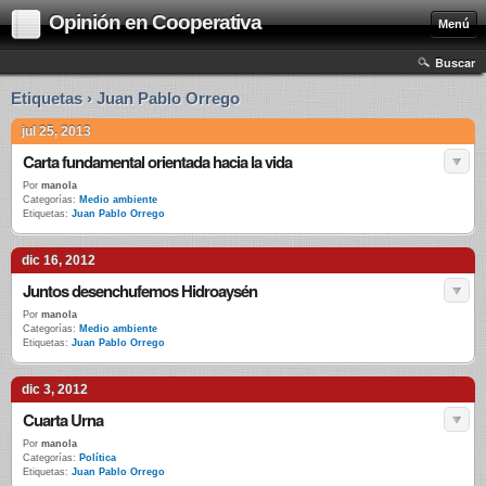
Opinión en Cooperativa
Menú
Buscar
Etiquetas › Juan Pablo Orrego
jul 25, 2013
Carta fundamental orientada hacia la vida
Por
manola
Categorías:
Medio ambiente
Etiquetas:
Juan Pablo Orrego
dic 16, 2012
Juntos desenchufemos Hidroaysén
Por
manola
Categorías:
Medio ambiente
Etiquetas:
Juan Pablo Orrego
dic 3, 2012
Cuarta Urna
Por
manola
Categorías:
Política
Etiquetas:
Juan Pablo Orrego