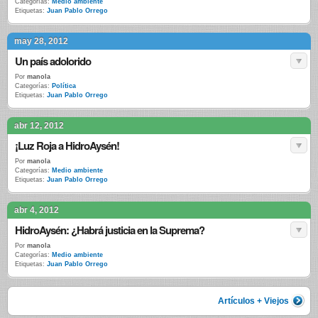
Categorías:
Medio ambiente
Etiquetas:
Juan Pablo Orrego
may 28, 2012
Un país adolorido
Por
manola
Categorías:
Política
Etiquetas:
Juan Pablo Orrego
abr 12, 2012
¡Luz Roja a HidroAysén!
Por
manola
Categorías:
Medio ambiente
Etiquetas:
Juan Pablo Orrego
abr 4, 2012
HidroAysén: ¿Habrá justicia en la Suprema?
Por
manola
Categorías:
Medio ambiente
Etiquetas:
Juan Pablo Orrego
Artículos + Viejos