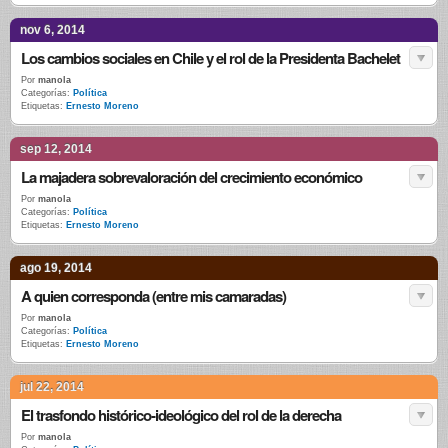
nov 6, 2014
Los cambios sociales en Chile y el rol de la Presidenta Bachelet
Por
manola
Categorías:
Política
Etiquetas:
Ernesto Moreno
sep 12, 2014
La majadera sobrevaloración del crecimiento económico
Por
manola
Categorías:
Política
Etiquetas:
Ernesto Moreno
ago 19, 2014
A quien corresponda (entre mis camaradas)
Por
manola
Categorías:
Política
Etiquetas:
Ernesto Moreno
jul 22, 2014
El trasfondo histórico-ideológico del rol de la derecha
Por
manola