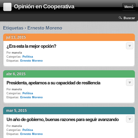
Opinión en Cooperativa
Menú
Buscar
Etiquetas › Ernesto Moreno
jul 13, 2015
¿Era esta la mejor opción?
Por
manola
Categorías:
Política
Etiquetas:
Ernesto Moreno
abr 6, 2015
Presidenta, apelamos a su capacidad de resiliencia
Por
manola
Categorías:
Política
Etiquetas:
Ernesto Moreno
mar 5, 2015
Un año de gobierno, buenas razones para seguir avanzando
Por
manola
Categorías:
Política
Etiquetas:
Ernesto Moreno