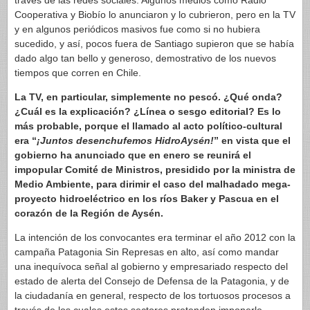
través de las redes sociales. Algunos medios como Radio
Cooperativa y Biobío lo anunciaron y lo cubrieron, pero en la TV
y en algunos periódicos masivos fue como si no hubiera
sucedido, y así, pocos fuera de Santiago supieron que se había
dado algo tan bello y generoso, demostrativo de los nuevos
tiempos que corren en Chile.
La TV, en particular, simplemente no pescó. ¿Qué onda?
¿Cuál es la explicación? ¿Línea o sesgo editorial? Es lo
más probable, porque el llamado al acto político-cultural
era “
¡Juntos desenchufemos HidroAysén!
” en vista que el
gobierno ha anunciado que en enero se reunirá el
impopular Comité de Ministros, presidido por la ministra de
Medio Ambiente, para dirimir el caso del malhadado mega-
proyecto hidroeléctrico en los ríos Baker y Pascua en el
corazón de la Región de Aysén.
La intención de los convocantes era terminar el año 2012 con la
campaña Patagonia Sin Represas en alto, así como mandar
una inequívoca señal al gobierno y empresariado respecto del
estado de alerta del Consejo de Defensa de la Patagonia, y de
la ciudadanía en general, respecto de los tortuosos procesos a