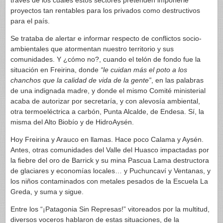
través de los cuales estos sectores pretenden imponerle
proyectos tan rentables para los privados como destructivos
para el país.
Se trataba de alertar e informar respecto de conflictos socio-
ambientales que atormentan nuestro territorio y sus
comunidades. Y ¿cómo no?, cuando el telón de fondo fue la
situación en Freirina, donde
“le cuidan más el poto a los
chanchos que la calidad de vida de la gente”
, en las palabras
de una indignada madre, y donde el mismo Comité ministerial
acaba de autorizar por secretaría, y con alevosía ambiental,
otra termoeléctrica a carbón, Punta Alcalde, de Endesa. Sí, la
misma del Alto Biobío y de HidroAysén.
Hoy Freirina y Arauco en llamas. Hace poco Calama y Aysén.
Antes, otras comunidades del Valle del Huasco impactadas por
la fiebre del oro de Barrick y su mina Pascua Lama destructora
de glaciares y economías locales… y Puchuncaví y Ventanas, y
los niños contaminados con metales pesados de la Escuela La
Greda, y suma y sigue.
Entre los “¡Patagonia Sin Represas!” vitoreados por la multitud,
diversos voceros hablaron de estas situaciones, de la