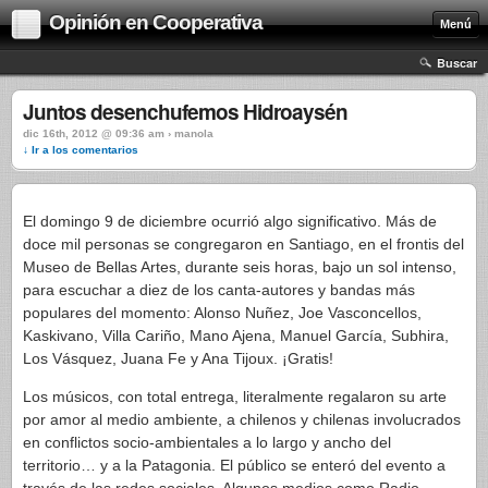
Opinión en Cooperativa
Menú
Buscar
Juntos desenchufemos Hidroaysén
dic 16th, 2012 @ 09:36 am › manola
↓ Ir a los comentarios
El domingo 9 de diciembre ocurrió algo significativo. Más de
doce mil personas se congregaron en Santiago, en el frontis del
Museo de Bellas Artes, durante seis horas, bajo un sol intenso,
para escuchar a diez de los canta-autores y bandas más
populares del momento: Alonso Nuñez, Joe Vasconcellos,
Kaskivano, Villa Cariño, Mano Ajena, Manuel García, Subhira,
Los Vásquez, Juana Fe y Ana Tijoux. ¡Gratis!
Los músicos, con total entrega, literalmente regalaron su arte
por amor al medio ambiente, a chilenos y chilenas involucrados
en conflictos socio-ambientales a lo largo y ancho del
territorio… y a la Patagonia. El público se enteró del evento a