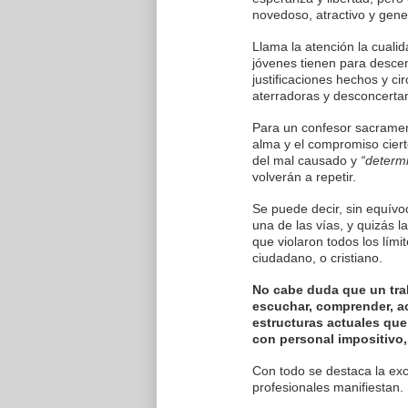
novedoso, atractivo y gen
Llama la atención la cuali
jóvenes tienen para descen
justificaciones hechos y c
aterradoras y desconcerta
Para un confesor sacrament
alma y el compromiso cier
del mal causado y
“determ
volverán a repetir.
Se puede decir, sin equívo
una de las vías, y quizás l
que violaron todos los lím
ciudadano, o cristiano.
No cabe duda que un trab
escuchar, comprender, a
estructuras actuales que 
con personal impositivo, 
Con todo se destaca la exc
profesionales manifiestan.