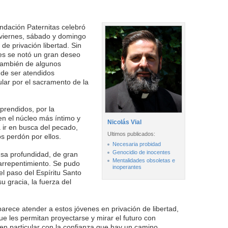
ndación Paternitas celebró
, viernes, sábado y domingo
 de privación libertad. Sin
s se notó un gran deseo
 también de algunos
 de ser atendidos
ular por el sacramento de la
rendidos, por la
en el núcleo más íntimo y
Nicolás Vial
 ir en busca del pecado,
Ultimos publicados:
os perdón por ellos.
Necesaria probidad
Genocidio de inocentes
sa profundidad, de gran
Mentalidades obsoletas e
arrepentimiento. Se pudo
inoperantes
el paso del Espíritu Santo
u gracia, la fuerza del
arece atender a estos jóvenes en privación de libertad,
e les permitan proyectarse y mirar el futuro con
 en particular con la confianza que hay un camino