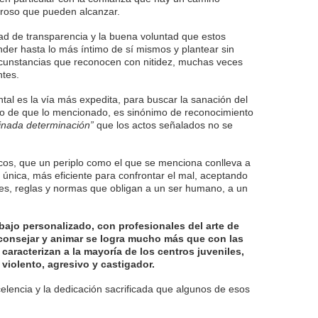
eroso que pueden alcanzar.
dad de transparencia y la buena voluntad que estos
der hasta lo más íntimo de sí mismos y plantear sin
ircunstancias que reconocen con nitidez, muchas veces
ntes.
al es la vía más expedita, para buscar la sanación del
to de que lo mencionado, es sinónimo de reconocimiento
inada determinación”
que los actos señalados no se
cos, que un periplo como el que se menciona conlleva a
a única, más eficiente para confrontar el mal, aceptando
ites, reglas y normas que obligan a un ser humano, a un
ajo personalizado, con profesionales del arte de
consejar y animar se logra mucho más que con las
caracterizan a la mayoría de los centros juveniles,
violento, agresivo y castigador.
elencia y la dedicación sacrificada que algunos de esos