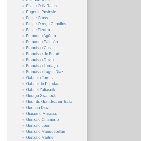
Esteban Tomic
Estela Ortiz Rojas
Eugenio Pavlovic
Felipe Gross
Felipe Orrego Ceballos
Felipe Pizarro
Fernando Agüero
Fernando Pairicán
Francisco Castillo
Francisco de Ferari
Francisco Devia
Francisco Iturriaga
Francisco Lagos Díaz
Gabriela Torres
Gabriel de Pujadas
Gabriel Zaliasnik
George Swaneck
Gerardo Gorodischer Testa
Germán Díaz
Giacomo Marasso
Gonzalo Chamorro
Gonzalo León
Gonzalo Manquepillán
Gonzalo Martner