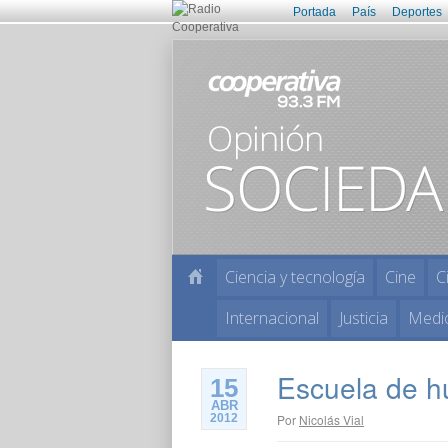
Portada
País
Deportes
Ciencia y tecnología
Cine
C
Internacional
Justicia
Medi
Escuela de 
15
ABR
2012
Por
Nicolás Vial