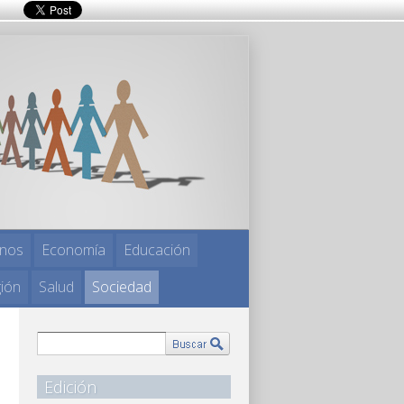
nos
Economía
Educación
gión
Salud
Sociedad
Edición