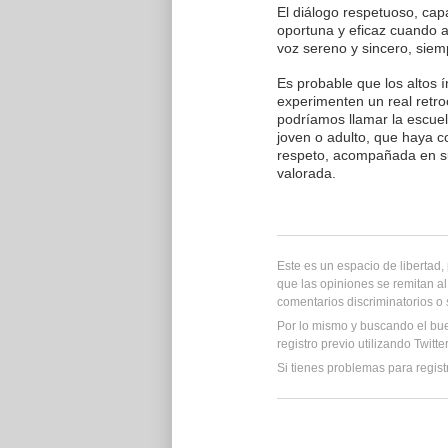
El diálogo respetuoso, cap
oportuna y eficaz cuando as
voz sereno y sincero, sie
Es probable que los altos 
experimenten un real retro
podríamos llamar la escue
joven o adulto, que haya c
respeto, acompañada en su
valorada.
Este es un espacio de libertad
que las opiniones se remitan al
comentarios discriminatorios o
Por lo mismo y buscando el bu
registro previo utilizando Twitt
Si tienes problemas para regist