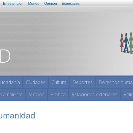
Entretención
Mundo
Opinión
Especiales
iudadanía
Ciudades
Cultura
Deportes
Derechos huma
o ambiente
Medios
Política
Relaciones exteriores
Reli
humanidad