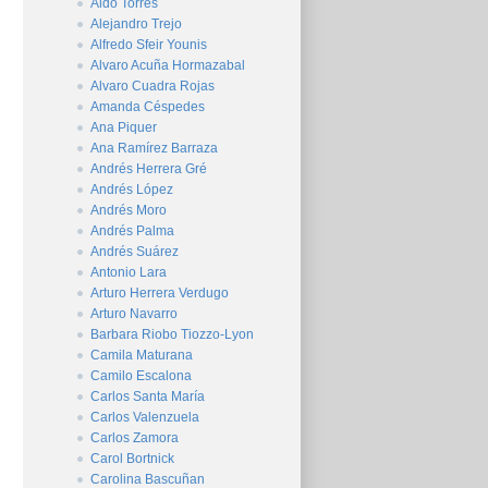
Aldo Torres
Alejandro Trejo
Alfredo Sfeir Younis
Alvaro Acuña Hormazabal
Alvaro Cuadra Rojas
Amanda Céspedes
Ana Piquer
Ana Ramírez Barraza
Andrés Herrera Gré
Andrés López
Andrés Moro
Andrés Palma
Andrés Suárez
Antonio Lara
Arturo Herrera Verdugo
Arturo Navarro
Barbara Riobo Tiozzo-Lyon
Camila Maturana
Camilo Escalona
Carlos Santa María
Carlos Valenzuela
Carlos Zamora
Carol Bortnick
Carolina Bascuñan