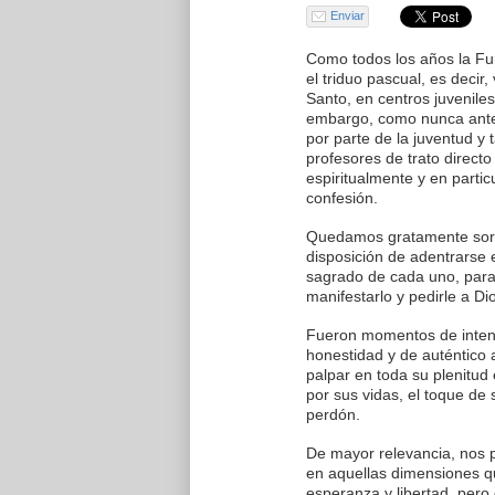
Enviar
Como todos los años la Fu
el triduo pascual, es decir
Santo, en centros juveniles
embargo, como nunca ante
por parte de la juventud y
profesores de trato directo
espiritualmente y en partic
confesión.
Quedamos gratamente sorp
disposición de adentrarse 
sagrado de cada uno, para
manifestarlo y pedirle a Di
Fueron momentos de inten
honestidad y de auténtico 
palpar en toda su plenitud 
por sus vidas, el toque de s
perdón.
De mayor relevancia, nos p
en aquellas dimensiones qu
esperanza y libertad, pero