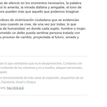
az de silencio en los momentos necesarios, la palabra
í lo amerita, la mirada diáfana y amigable, el tono de
mpre pueden más que aquello que podemos imaginar.
índices de victimización ciudadana que se evidencian
ceso cuando se cree, de una vez por todas, lo que
la de humanidad; en donde cada sujeto, hombre o mujer,
ometido un delito pueda sentirse persona tratada con
 proceso de cambio, proyectada al futuro, amada y
, por lo que solicitamos que no lo desaproveches. Contamos con
 contenido de las columnas y no a insultos, ataques personales,
 spam.
en funcionamiento de este canal de expresión, requerimos de un
er, Facebook, Gmail o Disqus.
rarte,
haz click acá
.