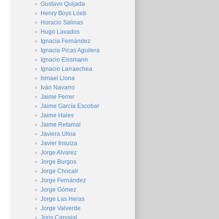
Gustavo Quijada
Henry Boys Loeb
Horacio Salinas
Hugo Lavados
Ignacia Fernández
Ignacia Picas Aguilera
Ignacio Eissmann
Ignacio Larraechea
Ismael Llona
Iván Navarro
Jaime Ferrer
Jaime García Escobar
Jaime Hales
Jaime Retamal
Javiera Ulloa
Javier Insulza
Jorge Alvarez
Jorge Burgos
Jorge Chocair
Jorge Fernández
Jorge Gómez
Jorge Las Heras
Jorge Valverde
Joris Carvajal