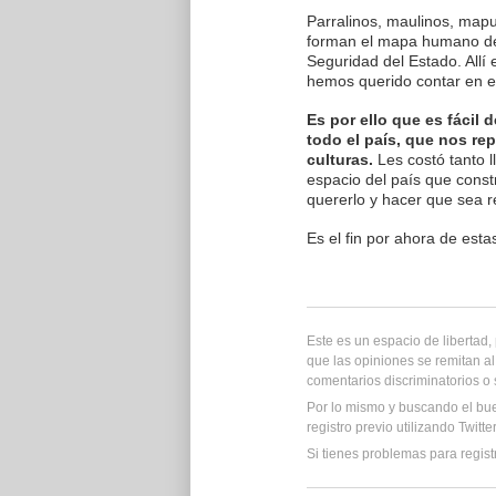
Parralinos, maulinos, mapuc
forman el mapa humano de 
Seguridad del Estado. Allí 
hemos querido contar en e
Es por ello que es fácil
todo el país, que nos r
culturas.
Les costó tanto l
espacio del país que const
quererlo y hacer que sea 
Es el fin por ahora de esta
Este es un espacio de libertad
que las opiniones se remitan al
comentarios discriminatorios o
Por lo mismo y buscando el bu
registro previo utilizando Twitt
Si tienes problemas para regist