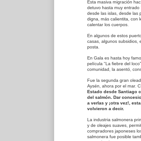
Esta masiva migración hacia
detuvo hasta muy entrado l
desde las islas, desde la
digna, más calientita, con
calentar los cuerpos.
En algunos de estos puert
casas, algunos subsidios, e
posta.
En Gala es hasta hoy famo
película “La fiebre del loc
comunidad, la asentó, cons
Fue la segunda gran oleada,
Aysén, ahora por el mar. C
Estado desde Santiago co
del salmón. Dar concesi
a verlas y ¡otra vez!, es
volvieron a decir.
La industria salmonera prim
y de oleajes suaves, permi
compradores japoneses los 
salmonera fue posible tamb