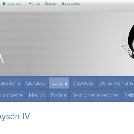
Entretención
Mundo
Opinión
Especiales
iudadanía
Ciudades
Cultura
Deportes
Derechos huma
o ambiente
Medios
Política
Relaciones exteriores
Reli
Aysén IV