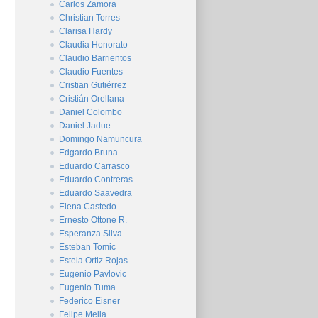
Carlos Zamora
Christian Torres
Clarisa Hardy
Claudia Honorato
Claudio Barrientos
Claudio Fuentes
Cristian Gutiérrez
Cristián Orellana
Daniel Colombo
Daniel Jadue
Domingo Namuncura
Edgardo Bruna
Eduardo Carrasco
Eduardo Contreras
Eduardo Saavedra
Elena Castedo
Ernesto Ottone R.
Esperanza Silva
Esteban Tomic
Estela Ortiz Rojas
Eugenio Pavlovic
Eugenio Tuma
Federico Eisner
Felipe Mella