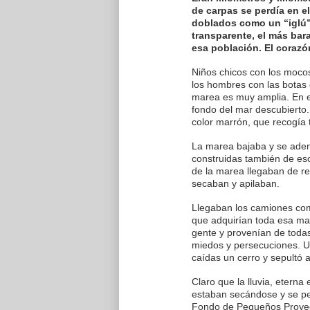
de carpas se perdía en e
doblados como un “iglú” 
transparente, el más bar
esa población. El corazó
Niños chicos con los moco
los hombres con las botas
marea es muy amplia. En e
fondo del mar descubierto. 
color marrón, que recogí
La marea bajaba y se adent
construidas también de eso
de la marea llegaban de re
secaban y apilaban.
Llegaban los camiones com
que adquirían toda esa mal
gente y provenían de todas 
miedos y persecuciones. 
caídas un cerro y sepultó a 
Claro que la lluvia, eterna
estaban secándose y se pe
Fondo de Pequeños Proyecto