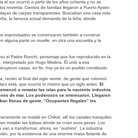
 el sur ocurrió a partir de los años ochenta y no se
os noventa. Cientos de familias llegaron a Puerto Aysén
s playas de carpas transparentes. Buscaban una casa más
 leña, la famosa actual demanda de la leña, dónde
os improvisados se comenzaron también a construir
n alguna parte un muelle, en otra una escuelita y la
so el Padre Ronchi, personaje que fue reproducido en la
o”, interpretado por Hugo Medina. Él unió a esa
truyeron casas, en fin, hoy ya es un pueblo constituido.
 recién al final del siglo veinte, de gente que colonizó
laro está, que ocurrió lo mismo que un siglo antes.
El
menzó a rematar las islas para la naciente industria
ones de mar. Los poderosos se interesaron. Llegaron
taban llenas de gente. “Ocupantes Ilegales” les
eramente se instaló en Chiloé; allí los canales tranquilos
ten instalar las balsas dónde se crían esos peces. Los
van a transformar, ahora, en “sushimi”. La industria
ién, por la existencia de una enorme masa flotante de