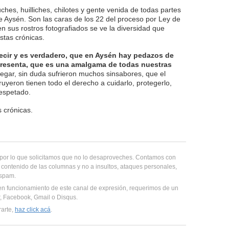
hes, huilliches, chilotes y gente venida de todas partes
Aysén. Son las caras de los 22 del proceso por Ley de
en sus rostros fotografiados se ve la diversidad que
stas crónicas.
 decir y es verdadero, que en Aysén hay pedazos de
epresenta, que es una amalgama de todas nuestras
legar, sin duda sufrieron muchos sinsabores, que el
ruyeron tienen todo el derecho a cuidarlo, protegerlo,
respetado.
s crónicas.
, por lo que solicitamos que no lo desaproveches. Contamos con
 contenido de las columnas y no a insultos, ataques personales,
 spam.
en funcionamiento de este canal de expresión, requerimos de un
er, Facebook, Gmail o Disqus.
rarte,
haz click acá
.