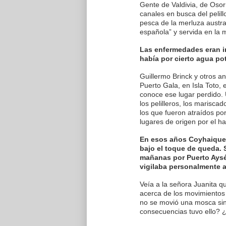
Gente de Valdivia, de Osor
canales en busca del pelillo
pesca de la merluza austr
española” y servida en la 
Las enfermedades eran in
había por cierto agua pot
Guillermo Brinck y otros a
Puerto Gala, en Isla Toto,
conoce ese lugar perdido. 
los pelilleros, los marisca
los que fueron atraídos po
lugares de origen por el h
En esos años Coyhaique,
bajo el toque de queda. 
mañanas por Puerto Aysé
vigilaba personalmente a
Veía a la señora Juanita q
acerca de los movimientos 
no se movió una mosca sin 
consecuencias tuvo ello? 