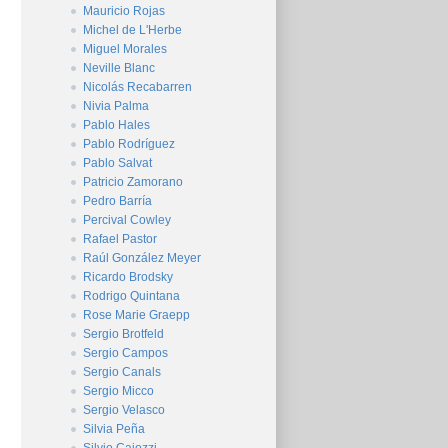
Mauricio Rojas
Michel de L'Herbe
Miguel Morales
Neville Blanc
Nicolás Recabarren
Nivia Palma
Pablo Hales
Pablo Rodríguez
Pablo Salvat
Patricio Zamorano
Pedro Barría
Percival Cowley
Rafael Pastor
Raúl González Meyer
Ricardo Brodsky
Rodrigo Quintana
Rose Marie Graepp
Sergio Brotfeld
Sergio Campos
Sergio Canals
Sergio Micco
Sergio Velasco
Silvia Peña