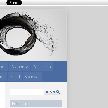
nos
Economía
Educación
gión
Salud
Sociedad
Edición