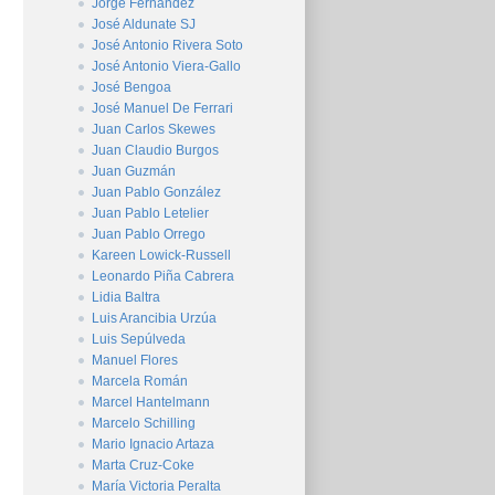
Jorge Fernández
José Aldunate SJ
José Antonio Rivera Soto
José Antonio Viera-Gallo
José Bengoa
José Manuel De Ferrari
Juan Carlos Skewes
Juan Claudio Burgos
Juan Guzmán
Juan Pablo González
Juan Pablo Letelier
Juan Pablo Orrego
Kareen Lowick-Russell
Leonardo Piña Cabrera
Lidia Baltra
Luis Arancibia Urzúa
Luis Sepúlveda
Manuel Flores
Marcela Román
Marcel Hantelmann
Marcelo Schilling
Mario Ignacio Artaza
Marta Cruz-Coke
María Victoria Peralta