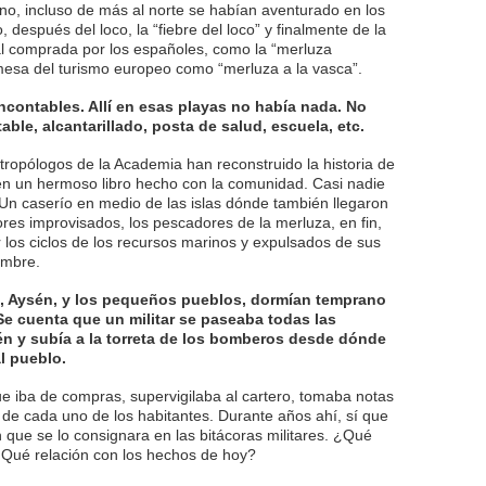
no, incluso de más al norte se habían aventurado en los
, después del loco, la “fiebre del loco” y finalmente de la
al comprada por los españoles, como la “merluza
mesa del turismo europeo como “merluza a la vasca”.
contables. Allí en esas playas no había nada. No
able, alcantarillado, posta de salud, escuela, etc.
ntropólogos de la Academia han reconstruido la historia de
 en un hermoso libro hecho con la comunidad. Casi nadie
Un caserío en medio de las islas dónde también llegaron
dores improvisados, los pescadores de la merluza, en fin,
r los ciclos de los recursos marinos y expulsados de sus
ambre.
 Aysén, y los pequeños pueblos, dormían temprano
Se cuenta que un militar se paseaba todas las
n y subía a la torreta de los bomberos desde dónde
l pueblo.
ue iba de compras, supervigilaba al cartero, tomaba notas
de cada uno de los habitantes. Durante años ahí, sí que
que se lo consignara en las bitácoras militares. ¿Qué
¿Qué relación con los hechos de hoy?