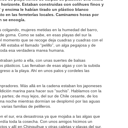
l horizonte. Estaban construidas con colihues finos y
y encima le habían tirado un plástico blanco
ato en las ferreterías locales. Caminamos horas por
n se encogía.
s colgando, mujeres metidas en la humedad del barro,
 de goma. Como se sabe, en esas playas del sur la
l momento que se recoge deja cuadras y cuadras con el
Allí estaba el llamado “pelillo”, un alga pegajosa y de
a toda esa verdadera marea humana.
raban junto a ella, con unas suertes de balsas
s plásticos. Las llenaban de esas algas y con la subida
greso a la playa. Ahí en unos palos y cordeles las
pradores. Más allá en la cadena estaban los japoneses
dición marina para hacer sus “suchis”. Hablamos con la
partes; de muy lejos, del sur de Chile cesante, de los
Una noche mientras dormían se desplomó por las aguas
varias familias de pelilleros.
 en el sur, era desastrosa ya que mojaba a las algas que
rdía toda la cosecha. Con unos amigos hicimos un
s y allí en Chinquihue y otras caletas y playas del sur,