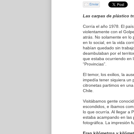
Enviar
Las carpas de plástico t
Corría el año 1978. El paí
violentamente con el Golp
atrás. No solamente en lo p
en lo social, en la vida cor
habían quedado sin trabaj
deambulaban por el territo
que estaba ocurriendo en 
“Provincias”.
El temor, los exilios, la au
impedía tener siquiera un
citronetas partimos en una 
Chile.
Visitábamos gente conocid
escondidos, e íbamos com
lo que ocurría. Al llegar 
estaba acampando en las p
fotográfica. La impresión f
Eran kilómetros y kilómet