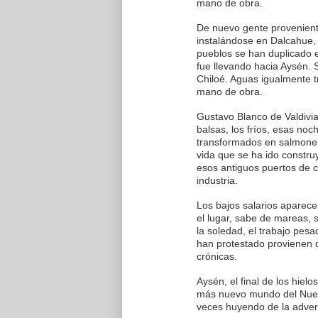
mano de obra.
De nuevo gente proveniente
instalándose en Dalcahue, 
pueblos se han duplicado e
fue llevando hacia Aysén.
Chiloé. Aguas igualmente 
mano de obra.
Gustavo Blanco de Valdivia 
balsas, los fríos, esas no
transformados en salmonero
vida que se ha ido constru
esos antiguos puertos de ca
industria.
Los bajos salarios aparece
el lugar, sabe de mareas, 
la soledad, el trabajo pes
han protestado provienen
crónicas.
Aysén, el final de los hiel
más nuevo mundo del Nue
veces huyendo de la adver