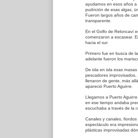
ayudamos en esos años a i
pudrición de esas algas, ún
Fueron largos años de cam
transparente.
En el Golfo de Reloncaví 
comenzaron a escasear. Er
hacia el sur.
Primero fue en busca de la 
adelante fueron los marisco
De isla en isla esas masas
pescadores improvisados, 
llenaron de gente, más al
apareció Puerto Aguirre.
Llegamos a Puerto Aguirr
en ese tiempo andaba preo
escuchaba a través de la r
Canales y canales, fiordos
espectáculo era impresionan
plásticas improvisadas dón