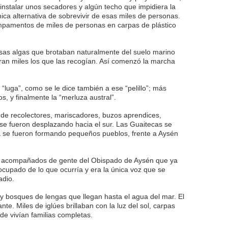
nstalar unos secadores y algún techo que impidiera la
ica alternativa de sobrevivir de esas miles de personas.
pamentos de miles de personas en carpas de plástico
esas algas que brotaban naturalmente del suelo marino
an miles los que las recogían. Así comenzó la marcha
“luga”, como se le dice también a ese “pelillo”; más
s, y finalmente la “merluza austral”.
 de recolectores, mariscadores, buzos aprendices,
se fueron desplazando hacia el sur. Las Guaitecas se
lá se fueron formando pequeños pueblos, frente a Aysén
e acompañados de gente del Obispado de Aysén que ya
cupado de lo que ocurría y era la única voz que se
adio.
 y bosques de lengas que llegan hasta el agua del mar. El
te. Miles de iglúes brillaban con la luz del sol, carpas
de vivían familias completas.