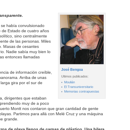
ransparente.
s se había convulsionado
e de Estado de cuatro años
olítico, sino centralmente
riente de las personas. Miles
o. Masas de cesantes
rio. Nadie sabía muy bien lo
las entonces llamadas
José Bengoa
sencia de información creíble,
Ultimos publicados:
 panorama. Arriba de unas
larga gira por el sur de
Moulián
El Transuniversitario
Memorias contrapuestas
a, dirigentes que estaban
prendiendo muy de a poco
a Puerto Montt nos contaron que gran cantidad de gente
layas. Partimos para allá con Melé Cruz y una máquina
ue grande.
ros de playa llenos de carpas de plástico. Una hilera