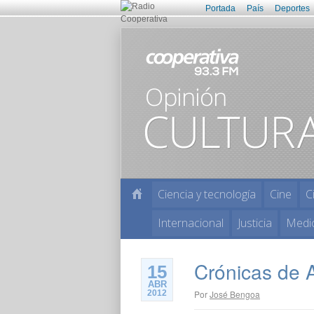
Portada
País
Deportes
Ciencia y tecnología
Cine
C
Internacional
Justicia
Medi
Crónicas de 
15
ABR
2012
Por
José Bengoa