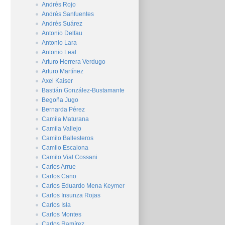
Andrés Rojo
Andrés Sanfuentes
Andrés Suárez
Antonio Delfau
Antonio Lara
Antonio Leal
Arturo Herrera Verdugo
Arturo Martínez
Axel Kaiser
Bastián González-Bustamante
Begoña Jugo
Bernarda Pérez
Camila Maturana
Camila Vallejo
Camilo Ballesteros
Camilo Escalona
Camilo Vial Cossani
Carlos Arrue
Carlos Cano
Carlos Eduardo Mena Keymer
Carlos Insunza Rojas
Carlos Isla
Carlos Montes
Carlos Ramírez