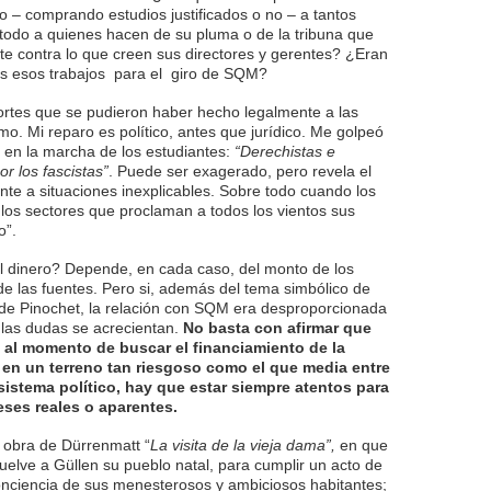
o – comprando estudios justificados o no – a tantos
 todo a quienes hacen de su pluma o de la tribuna que
 contra lo que creen sus directores y gerentes? ¿Eran
s esos trabajos para el giro de SQM?
portes que se pudieron haber hecho legalmente a las
mo. Mi reparo es político, antes que jurídico. Me golpeó
ía en la marcha de los estudiantes:
“Derechistas e
or los fascistas”
. Puede ser exagerado, pero revela el
ente a situaciones inexplicables. Sobre todo cuando los
los sectores que proclaman a todos los vientos sus
o”.
el dinero? Depende, en cada caso, del monto de los
 de las fuentes. Pero si, además del tema simbólico de
 de Pinochet, la relación con SQM era desproporcionada
 las dudas se acrecientan.
No basta con afirmar que
” al momento de buscar el financiamiento de la
o, en un terreno tan riesgoso como el que media entre
sistema político, hay que estar siempre atentos para
reses reales o aparentes.
 obra de Dürrenmatt “
La visita de la vieja dama”,
en que
vuelve a Güllen su pueblo natal, para cumplir un acto de
ciencia de sus menesterosos y ambiciosos habitantes;