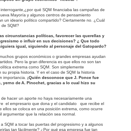
 interrogante,¿por qué SQM financiaba las campañas de
Nueva Mayoría y algunos centros de pensamiento
n un ideario político compartido? Ciertamente no. ¿Cuál
ión de SQM?
 circunstancias políticas, favorecer las querellas y
ogresismo o influir en sus decisiones? ¿ Que todo
iguiera igual, siguiendo al personaje del Gatopardo?
 muchos grupos económicos o grandes empresas ayudan
rtidos. Pero la gran diferencia es que ellos no son tan
 política extrema como SQM. Son simplemente
 su propia historia. Y en el caso de SQM la historia
n importancia.
¡Quién desconoce que J. Ponce fue
 yerno de A. Pinochet, gracias a lo cual hizo su
 de hacer un aporte no haya necesariamente una
re el empresario que dona y el candidato que recibe el
e ellos se coloca en una posición extrema, como ocurre
il argumentar que la relación sea normal.
a SQM a tocar las puertas del progresismo y a algunos
rirlas tan fácilmente? ¿Por qué esa empresa fue tan