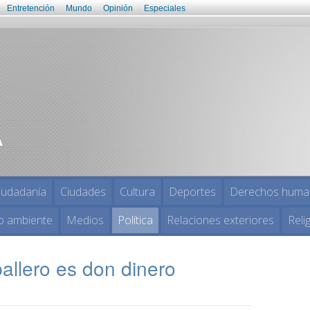
Entretención
Mundo
Opinión
Especiales
iudadanía
Ciudades
Cultura
Deportes
Derechos huma
o ambiente
Medios
Política
Relaciones exteriores
Reli
allero es don dinero