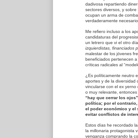
dadivosa repartiendo diner
sectores diversos, y sobre
ocupan un arma de combate
verdaderamente necesario
Me refiero incluso a los a
candidaturas del progresis
un letrero que vi el otro d
izquierdistas, financiados p
malestar de los jóvenes fr
beneficiados pertenecen a 
críticas radicales al “model
¿Es políticamente neutro 
aportes y de la diversidad
vincularse con el ex yerno
o muy relevante, entonces
“hay que cerrar los ojos
política; por el contrari
el poder económico y el 
evitar conflictos de inte
Estos días he recordado la
la millonaria protagonista 
venganza comprando la con