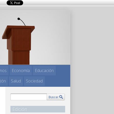
nos
Economía
Educación
gión
Salud
Sociedad
Edición