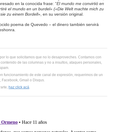
resado en la conocida frase: “
El mundo me convirtió en
rtiré el mundo en un burdel» («Die Welt machte mich zu
sie zu einem Bordell
», en su versión original.
nocido poema de Quevedo – el dinero también servirá
deshonra.
, por lo que solicitamos que no lo desaproveches. Contamos con
 contenido de las columnas y no a insultos, ataques personales,
 spam.
en funcionamiento de este canal de expresión, requerimos de un
er, Facebook, Gmail o Disqus.
rarte,
haz click acá
.