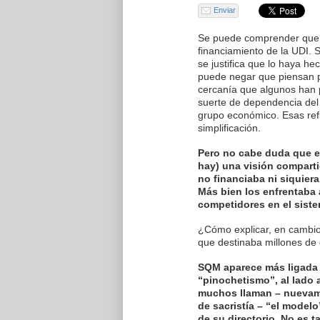
Enviar
Se puede comprender que
financiamiento de la UDI.
se justifica que lo haya he
puede negar que piensan p
cercanía que algunos han 
suerte de dependencia del p
grupo económico. Esas ref
simplificación.
Pero no cabe duda que e
hay) una visión compart
no financiaba ni siquier
Más bien los enfrentaba
competidores en el sist
¿Cómo explicar, en cambi
que destinaba millones de d
SQM aparece más ligada 
“pinochetismo”, al lado 
muchos llaman – nuevam
de sacristía – “el modelo
de su directorio. No es