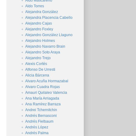
Aldo Mascareño
Aldo Torres
Alejandra González
Alejandra Placencia Cabello
Alejandro Cajas
Alejandro Foxley
Alejandro González Llaguno
Alejandro Holmes
Alejandro Navarro Brain
Alejandro Soto Araya
Alejandro Trejo
Alexis Cortés
Alfonso De Urresti
Alicia Bárcena
Alvaro Acuña Hormazabal
Alvaro Cuadra Rojas
Amauri Quilaleo Valencia
Ana María Arriagada
Ana Ramírez Barraza
Andrei Tchernitchin
Andrés Bernasconi
Andrés Fielbaum
Andrés López
Andrés Palma