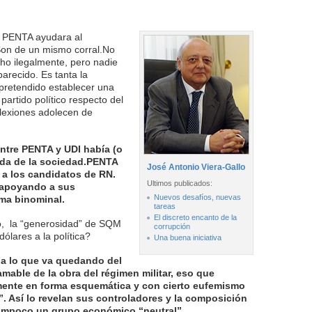
 PENTA ayudara al
 Son de un mismo corral.No
cho ilegalmente, pero nadie
arecido. Es tanta la
pretendido establecer una
artido político respecto del
lexiones adolecen de
ntre PENTA y UDI había (o
ida de la sociedad.PENTA
José Antonio Viera-Gallo
a a los candidatos de RN.
Ultimos publicados:
 apoyando a sus
Nuevos desafíos, nuevas
ema binominal.
tareas
El discreto encanto de la
o, la “generosidad” de SQM
corrupción
ólares a la política?
Una buena iniciativa
a lo que va quedando del
amable de la obra del régimen militar, eso que
ente en forma esquemática y con cierto eufemismo
”. Así lo revelan sus controladores y la composición
 tampoco un grupo económico “neutral”.