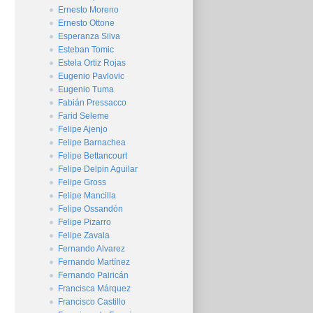
Ernesto Moreno
Ernesto Ottone
Esperanza Silva
Esteban Tomic
Estela Ortiz Rojas
Eugenio Pavlovic
Eugenio Tuma
Fabián Pressacco
Farid Seleme
Felipe Ajenjo
Felipe Barnachea
Felipe Bettancourt
Felipe Delpin Aguilar
Felipe Gross
Felipe Mancilla
Felipe Ossandón
Felipe Pizarro
Felipe Zavala
Fernando Alvarez
Fernando Martínez
Fernando Pairicán
Francisca Márquez
Francisco Castillo