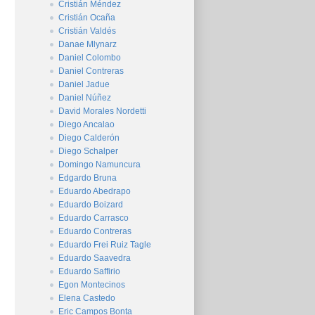
Cristián Méndez
Cristián Ocaña
Cristián Valdés
Danae Mlynarz
Daniel Colombo
Daniel Contreras
Daniel Jadue
Daniel Núñez
David Morales Nordetti
Diego Ancalao
Diego Calderón
Diego Schalper
Domingo Namuncura
Edgardo Bruna
Eduardo Abedrapo
Eduardo Boizard
Eduardo Carrasco
Eduardo Contreras
Eduardo Frei Ruiz Tagle
Eduardo Saavedra
Eduardo Saffirio
Egon Montecinos
Elena Castedo
Eric Campos Bonta