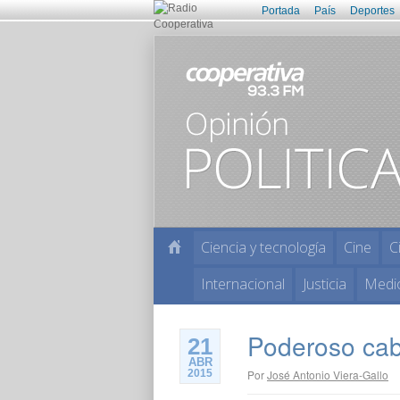
Portada
País
Deportes
Ciencia y tecnología
Cine
C
Internacional
Justicia
Medi
Poderoso cab
21
ABR
2015
Por
José Antonio Viera-Gallo