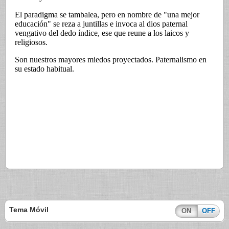
Tema Móvil
ON
OFF