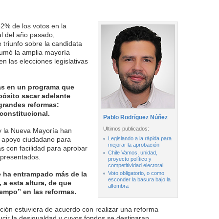
62% de los votos en la
al del año pasado,
triunfo sobre la candidata
 sumó la amplia mayoría
en las elecciones legislativas
as en un programa que
pósito sacar adelante
grandes reformas:
 constitucional.
Pablo Rodríguez Núñez
Ultimos publicados:
y la Nueva Mayoría han
io apoyo ciudadano para
Legislando a la rápida para
mejorar la aprobación
as con facilidad para aprobar
Chile Vamos, unidad,
 presentados.
proyecto político y
competitividad electoral
se ha entrampado más de la
Voto obligatorio, o como
esconder la basura bajo la
 a esta altura, de que
alfombra
mpo” en las reformas.
ción estuviera de acuerdo con realizar una reforma
ducir la desigualdad y cuyos fondos se destinaran