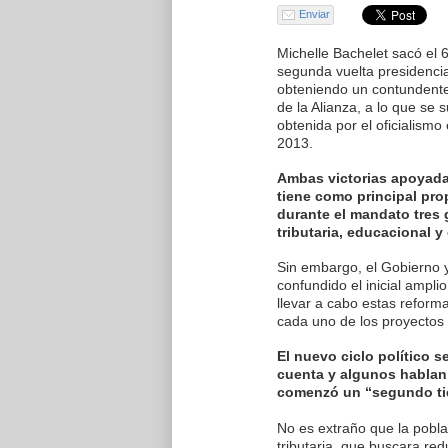
Enviar
Michelle Bachelet sacó el 
segunda vuelta presidenci
obteniendo un contundente 
de la Alianza, a lo que se
obtenida por el oficialismo 
2013.
Ambas victorias apoyad
tiene como principal pro
durante el mandato tres 
tributaria, educacional y
Sin embargo, el Gobierno 
confundido el inicial ampl
llevar a cabo estas reform
cada uno de los proyectos
El nuevo ciclo político 
cuenta y algunos hablan,
comenzó un “segundo tie
No es extraño que la pobla
tributaria, que buscara re