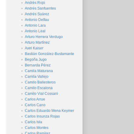
Andrés Rojo
Andrés Sanfuentes
Andrés Suárez
Antonio Delfau
Antonio Lara
Antonio Leal
Arturo Herrera Verdugo
Arturo Martínez
Axel Kaiser
Bastián González-Bustamante
Begoña Jugo
Bernarda Pérez
Camila Maturana
Camila Vallejo
Camilo Ballesteros
Camilo Escalona
Camilo Vial Cossani
Carlos Arrue
Carlos Cano
Carlos Eduardo Mena Keymer
Carlos Insunza Rojas
Carlos Isla
Carlos Montes
Carlos Ramírez