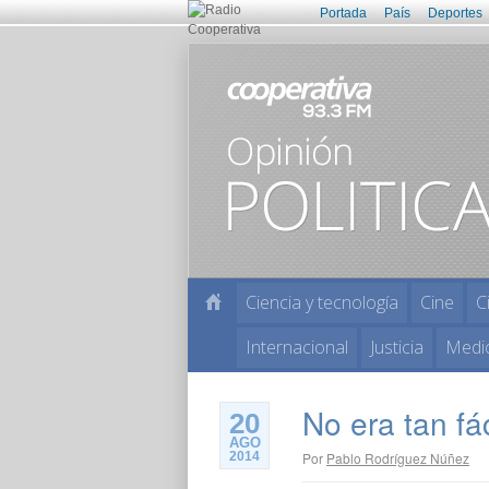
Portada
País
Deportes
Ciencia y tecnología
Cine
C
Internacional
Justicia
Medi
No era tan fá
20
AGO
2014
Por
Pablo Rodríguez Núñez