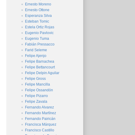
Ernesto Moreno
Ernesto Ottone
Esperanza Silva
Esteban Tomic
Estela Ortiz Rojas
Eugenio Pavlovic
Eugenio Tuma
Fabián Pressacco
Farid Seleme
Felipe Ajenjo
Felipe Barnachea
Felipe Bettancourt
Felipe Delpin Aguilar
Felipe Gross
Felipe Mancilla
Felipe Ossandón
Felipe Pizarro
Felipe Zavala
Fernando Alvarez
Fernando Martínez
Fernando Pairicán
Francisca Márquez
Francisco Castillo