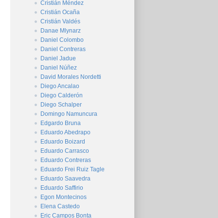
Cristián Méndez
Cristián Ocaña
Cristián Valdés
Danae Mlynarz
Daniel Colombo
Daniel Contreras
Daniel Jadue
Daniel Núñez
David Morales Nordetti
Diego Ancalao
Diego Calderón
Diego Schalper
Domingo Namuncura
Edgardo Bruna
Eduardo Abedrapo
Eduardo Boizard
Eduardo Carrasco
Eduardo Contreras
Eduardo Frei Ruiz Tagle
Eduardo Saavedra
Eduardo Saffirio
Egon Montecinos
Elena Castedo
Eric Campos Bonta