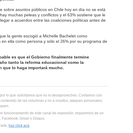
e sobre asuntos públicos en Chile hoy en día no se está
hay muchas peleas y conflictos y el 63% sostiene que le
llegar a acuerdos entre las coaliciones políticas antes de
.
que la gente escogió a Michelle Bachelet como
a en ella como persona y sólo el 26% por su programa de
bable es que el Gobierno finalmente termine
año tanto la reforma educacional como la
 en que lo haga importará mucho.
, por lo que solicitamos que no lo desaproveches. Contamos con
 contenido de las columnas y no a insultos, ataques personales,
 spam.
en funcionamiento de este canal de expresión, requerimos de un
er, Facebook, Gmail o Disqus.
rarte,
haz click acá
.