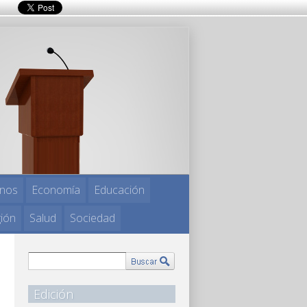
nos
Economía
Educación
gión
Salud
Sociedad
Edición