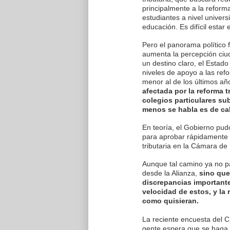
principalmente a la reform
estudiantes a nivel univers
educación. Es difícil estar
Pero el panorama político 
aumenta la percepción ciu
un destino claro, el Estado
niveles de apoyo a las ref
menor al de los últimos añ
afectada por la reforma t
colegios particulares s
menos se habla es de cal
En teoría, el Gobierno pu
para aprobar rápidamente 
tributaria en la Cámara de
Aunque tal camino ya no par
desde la Alianza,
sino que 
discrepancias importante
velocidad de estos, y la 
como quisieran.
La reciente encuesta del C
gente espera que se haga p