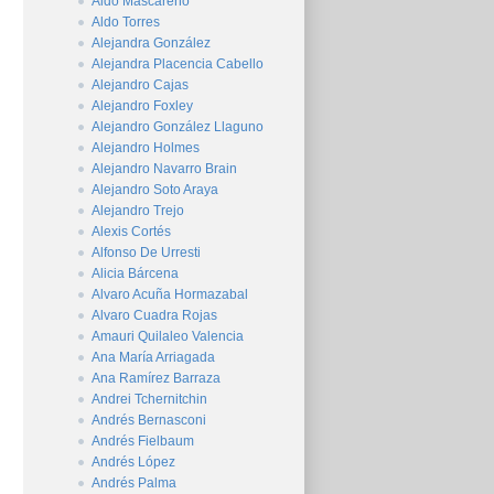
Aldo Mascareño
Aldo Torres
Alejandra González
Alejandra Placencia Cabello
Alejandro Cajas
Alejandro Foxley
Alejandro González Llaguno
Alejandro Holmes
Alejandro Navarro Brain
Alejandro Soto Araya
Alejandro Trejo
Alexis Cortés
Alfonso De Urresti
Alicia Bárcena
Alvaro Acuña Hormazabal
Alvaro Cuadra Rojas
Amauri Quilaleo Valencia
Ana María Arriagada
Ana Ramírez Barraza
Andrei Tchernitchin
Andrés Bernasconi
Andrés Fielbaum
Andrés López
Andrés Palma