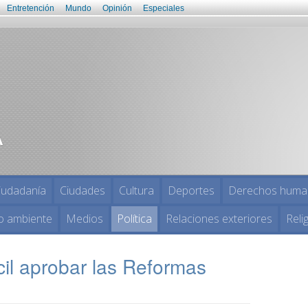
Entretención
Mundo
Opinión
Especiales
iudadanía
Ciudades
Cultura
Deportes
Derechos huma
o ambiente
Medios
Política
Relaciones exteriores
Reli
cil aprobar las Reformas