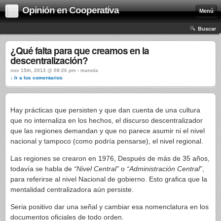
Opinión en Cooperativa
Menú
Buscar
¿Qué falta para que creamos en la
descentralización?
nov 15th, 2013 @ 08:26 pm › manola
↓ Ir a los comentarios
Hay prácticas que persisten y que dan cuenta de una cultura
que no internaliza en los hechos, el discurso descentralizador
que las regiones demandan y que no parece asumir ni el nivel
nacional y tampoco (como podría pensarse), el nivel regional.
Las regiones se crearon en 1976, Después de más de 35 años,
todavía se habla de
“Nivel Central”
o
“Administración Central
”,
para referirse al nivel Nacional de gobierno. Esto grafica que la
mentalidad centralizadora aún persiste.
Seria positivo dar una señal y cambiar esa nomenclatura en los
documentos oficiales de todo orden.