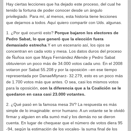
Hay ciertas lecciones que ha dejado este proceso, del cual he
tenido la fortuna de poder conocer desde un ángulo
privilegiado. Para mí, al menos, esta historia tiene lecciones
que dejarnos a todos. Aquí quiero compartir con Uds. algunas.
1. ¿Por qué ocurrió esto?
Porque bajaron los electores de
Pedro Sabat, lo que generó que la elección fuera
demasiado estrecha
.Y en un escenario así, los ojos se
concentran en cada voto y mesa. Los datos duros del proceso
de Ñuñoa son que Maya Fernández Allende y Pedro Sabat
obtuvieron un poco más de 34.000 votos cada uno. En el 2008
votaron por Sabat 55.208 y por la oposición –en ese tiempo
representada por DanaeMlynarz- 32.279, esto es un poco más
de 1.700 votos más que antes. O sea, casi los mismos votos
para la oposición,
con la diferencia que a la Coalición se le
quedaron en casa casi 23.000 votantes.
2. ¿Qué pasó en la famosa mesa 3V? La respuesta es más
simple de lo imaginable: error humano. A un votante se le olvidó
firmar y alguien en ella sumó mal y los demás no se dieron
cuenta. En lugar de chequear que el número de votos diera 95
-94, según la estimación de los vocales- la suma final de los