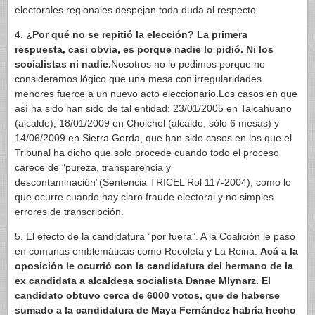
electorales regionales despejan toda duda al respecto.
4.
¿Por qué no se repitió la elección? La primera
respuesta, casi obvia, es porque nadie lo pidió. Ni los
socialistas ni nadie.
Nosotros no lo pedimos porque no
consideramos lógico que una mesa con irregularidades
menores fuerce a un nuevo acto eleccionario.Los casos en que
así ha sido han sido de tal entidad: 23/01/2005 en Talcahuano
(alcalde); 18/01/2009 en Cholchol (alcalde, sólo 6 mesas) y
14/06/2009 en Sierra Gorda, que han sido casos en los que el
Tribunal ha dicho que solo procede cuando todo el proceso
carece de “pureza, transparencia y
descontaminación”(Sentencia TRICEL Rol 117-2004), como lo
que ocurre cuando hay claro fraude electoral y no simples
errores de transcripción.
5. El efecto de la candidatura “por fuera”. A la Coalición le pasó
en comunas emblemáticas como Recoleta y La Reina.
Acá a la
oposición le ocurrió con la candidatura del hermano de la
ex candidata a alcaldesa socialista Danae Mlynarz. El
candidato obtuvo cerca de 6000 votos, que de haberse
sumado a la candidatura de Maya Fernández habría hecho