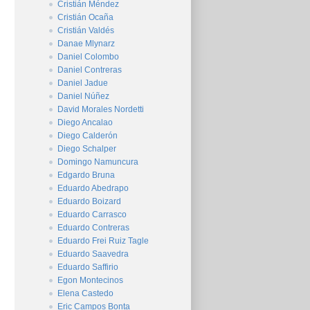
Cristián Méndez
Cristián Ocaña
Cristián Valdés
Danae Mlynarz
Daniel Colombo
Daniel Contreras
Daniel Jadue
Daniel Núñez
David Morales Nordetti
Diego Ancalao
Diego Calderón
Diego Schalper
Domingo Namuncura
Edgardo Bruna
Eduardo Abedrapo
Eduardo Boizard
Eduardo Carrasco
Eduardo Contreras
Eduardo Frei Ruiz Tagle
Eduardo Saavedra
Eduardo Saffirio
Egon Montecinos
Elena Castedo
Eric Campos Bonta