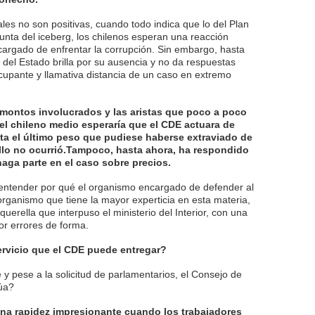
les no son positivas, cuando todo indica que lo del Plan
punta del iceberg, los chilenos esperan una reacción
argado de enfrentar la corrupción. Sin embargo, hasta
del Estado brilla por su ausencia y no da respuestas
cupante y llamativa distancia de un caso en extremo
 montos involucrados y las aristas que poco a poco
l chileno medio esperaría que el CDE actuara de
sta el último peso que pudiese haberse extraviado de
 ello no ocurrió.Tampoco, hasta ahora, ha respondido
haga parte en el caso sobre precios.
 entender por qué el organismo encargado de defender al
 organismo que tiene la mayor experticia en esta materia,
uerella que interpuso el ministerio del Interior, con una
or errores de forma.
ervicio que el CDE puede entregar?
y pese a la solicitud de parlamentarios, el Consejo de
úa?
una rapidez impresionante cuando los trabajadores