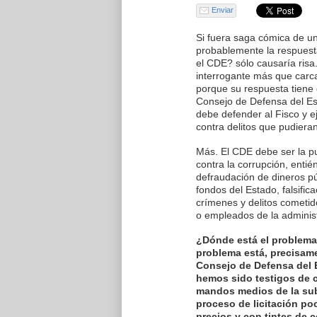
Enviar
Si fuera saga cómica de un
probablemente la respuest
el CDE? sólo causaría risa
interrogante más que carc
porque su respuesta tiene 
Consejo de Defensa del Es
debe defender al Fisco y e
contra delitos que pudieran
Más. El CDE debe ser la pu
contra la corrupción, enti
defraudación de dineros pú
fondos del Estado, falsific
crímenes y delitos cometid
o empleados de la administ
¿Dónde está el problema
problema está, precisame
Consejo de Defensa del 
hemos sido testigos de 
mandos medios de la sub
proceso de licitación po
precios y con tintes de 