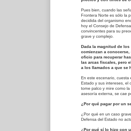
Pues bien, cuando las seña
Frontera Norte es sólo la 
decidida del organismo enc
hoy el Consejo de Defensa 
convincentes para su preo
grave y complejo.
Dada la magnitud de los
comienzan a conocerse, e
oficio para recuperar ha
las arcas fiscales, pero
a los llamados a que se 
En este escenario, cuesta
Estado y sus intereses, el
tome palco y mire como la q
asesoría externa, se cae p
¿Por qué pagar por un s
¿Por qué en un caso grave 
Defensa del Estado no act
¿Por qué sí lo hizo con 