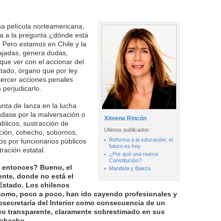
a película norteamericana,
a a la pregunta ¿dónde está
. Pero estamos en Chile y la
ajadas, genera dudas,
que ver con el accionar del
tado, órgano que por ley
jercer acciones penales
 perjudicarlo.
nta de lanza en la lucha
éndase por la malversación o
Ximena Rincón
blicos, sustracción de
Ultimos publicados:
ación, cohecho, sobornos,
Reforma a la educación, el
os por funcionarios públicos
futuro es hoy
ración estatal.
¿Por qué una nueva
Constitución?
 entonces? Bueno, el
Mandela y Baeza
nte, donde no está el
Estado. Los chilenos
como, poco a poco, han ido cayendo profesionales y
secretaría del Interior como consecuencia de un
co transparente, claramente sobrestimado en sus
cohecho.