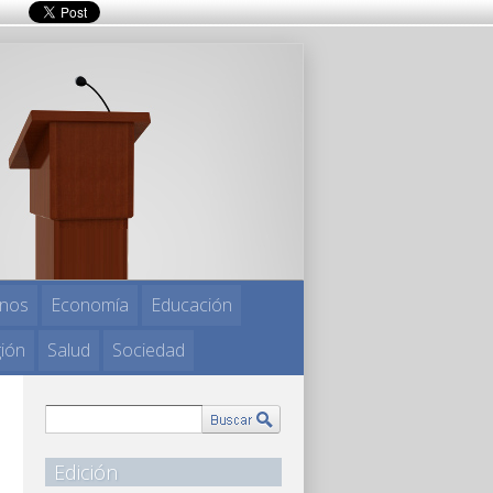
nos
Economía
Educación
gión
Salud
Sociedad
Edición