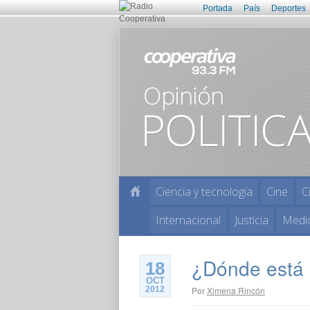
Portada
País
Deportes
Ciencia y tecnología
Cine
C
Internacional
Justicia
Medi
¿Dónde está
18
OCT
2012
Por
Ximena Rincón