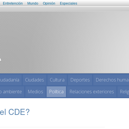
Entretención
Mundo
Opinión
Especiales
iudadanía
Ciudades
Cultura
Deportes
Derechos huma
o ambiente
Medios
Política
Relaciones exteriores
Reli
 el CDE?