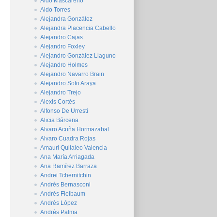
Aldo Mascareño
Aldo Torres
Alejandra González
Alejandra Placencia Cabello
Alejandro Cajas
Alejandro Foxley
Alejandro González Llaguno
Alejandro Holmes
Alejandro Navarro Brain
Alejandro Soto Araya
Alejandro Trejo
Alexis Cortés
Alfonso De Urresti
Alicia Bárcena
Alvaro Acuña Hormazabal
Alvaro Cuadra Rojas
Amauri Quilaleo Valencia
Ana María Arriagada
Ana Ramírez Barraza
Andrei Tchernitchin
Andrés Bernasconi
Andrés Fielbaum
Andrés López
Andrés Palma