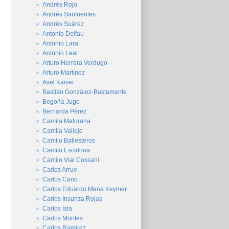
Andrés Rojo
Andrés Sanfuentes
Andrés Suárez
Antonio Delfau
Antonio Lara
Antonio Leal
Arturo Herrera Verdugo
Arturo Martínez
Axel Kaiser
Bastián González-Bustamante
Begoña Jugo
Bernarda Pérez
Camila Maturana
Camila Vallejo
Camilo Ballesteros
Camilo Escalona
Camilo Vial Cossani
Carlos Arrue
Carlos Cano
Carlos Eduardo Mena Keymer
Carlos Insunza Rojas
Carlos Isla
Carlos Montes
Carlos Ramírez