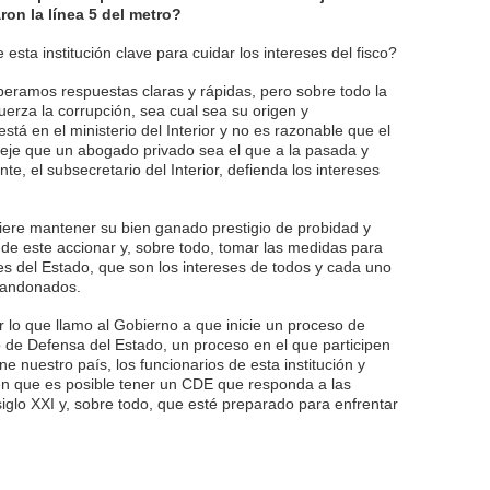
ron la línea 5 del metro?
esta institución clave para cuidar los intereses del fisco?
eramos respuestas claras y rápidas, pero sobre todo la
uerza la corrupción, sea cual sea su origen y
está en el ministerio del Interior y no es razonable que el
deje que un abogado privado sea el que a la pasada y
e, el subsecretario del Interior, defienda los intereses
iere mantener su bien ganado prestigio de probidad y
de este accionar y, sobre todo, tomar las medidas para
s del Estado, que son los intereses de todos y cada uno
bandonados.
r lo que llamo al Gobierno a que inicie un proceso de
o de Defensa del Estado, un proceso en el que participen
ne nuestro país, los funcionarios de esta institución y
en que es posible tener un CDE que responda a las
siglo XXI y, sobre todo, que esté preparado para enfrentar