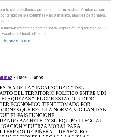
, por lo que solicitamos que no lo desaproveches. Contamos con
 contenido de las columnas y no a insultos, ataques personales,
 spam.
en funcionamiento de este canal de expresión, requerimos de un
er, Facebook, Gmail o Disqus.
rarte,
haz click acá
.