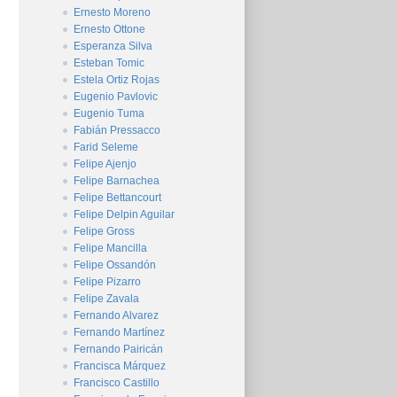
Ernesto Moreno
Ernesto Ottone
Esperanza Silva
Esteban Tomic
Estela Ortiz Rojas
Eugenio Pavlovic
Eugenio Tuma
Fabián Pressacco
Farid Seleme
Felipe Ajenjo
Felipe Barnachea
Felipe Bettancourt
Felipe Delpin Aguilar
Felipe Gross
Felipe Mancilla
Felipe Ossandón
Felipe Pizarro
Felipe Zavala
Fernando Alvarez
Fernando Martínez
Fernando Pairicán
Francisca Márquez
Francisco Castillo