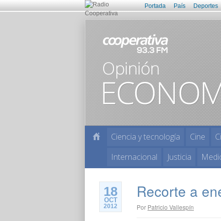
Portada
País
Deportes
Ciencia y tecnología
Cine
C
Internacional
Justicia
Medi
Recorte a en
18
OCT
2012
Por
Patricio Vallespín