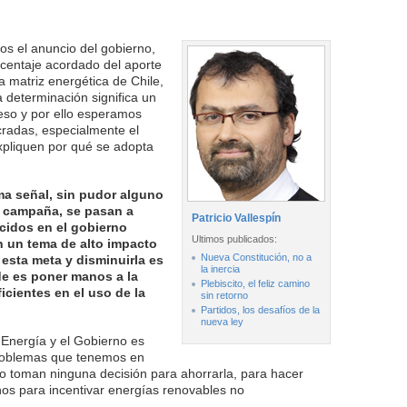
 el anuncio del gobierno,
rcentaje acordado del aporte
a matriz energética de Chile,
 determinación significa un
ceso y por ello esperamos
cradas, especialmente el
xpliquen por qué se adopta
a señal, sin pudor alguno
 campaña, se pasan a
Patricio Vallespín
ecidos en el gobierno
Ultimos publicados:
en un tema de alto impacto
Nueva Constitución, no a
 esta meta y disminuirla es
la inercia
de es poner manos a la
Plebiscito, el feliz camino
icientes en el uso de la
sin retorno
Partidos, los desafíos de la
nueva ley
 Energía y el Gobierno es
problemas que tenemos en
o toman ninguna decisión para ahorrarla, para hacer
os para incentivar energías renovables no