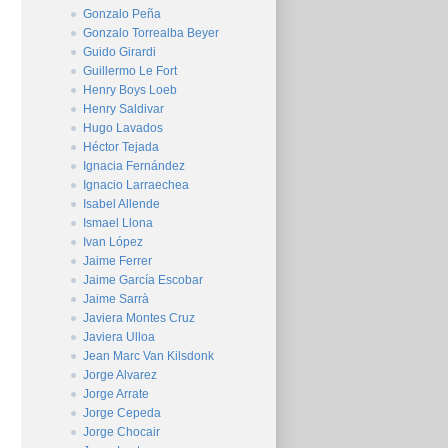
Gonzalo Peña
Gonzalo Torrealba Beyer
Guido Girardi
Guillermo Le Fort
Henry Boys Loeb
Henry Saldivar
Hugo Lavados
Héctor Tejada
Ignacia Fernández
Ignacio Larraechea
Isabel Allende
Ismael Llona
Ivan López
Jaime Ferrer
Jaime García Escobar
Jaime Sarrà
Javiera Montes Cruz
Javiera Ulloa
Jean Marc Van Kilsdonk
Jorge Alvarez
Jorge Arrate
Jorge Cepeda
Jorge Chocair