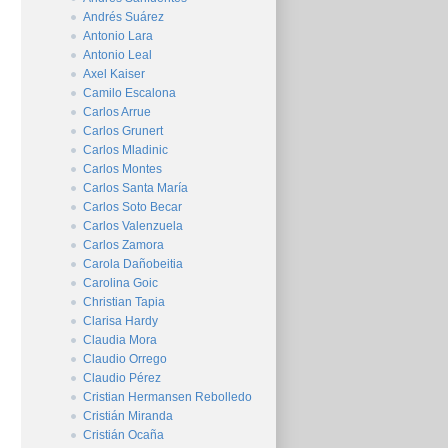
Andrés Suárez
Antonio Lara
Antonio Leal
Axel Kaiser
Camilo Escalona
Carlos Arrue
Carlos Grunert
Carlos Mladinic
Carlos Montes
Carlos Santa María
Carlos Soto Becar
Carlos Valenzuela
Carlos Zamora
Carola Dañobeitia
Carolina Goic
Christian Tapia
Clarisa Hardy
Claudia Mora
Claudio Orrego
Claudio Pérez
Cristian Hermansen Rebolledo
Cristián Miranda
Cristián Ocaña