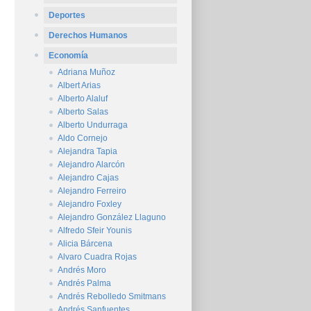
Deportes
Derechos Humanos
Economía
Adriana Muñoz
Albert Arias
Alberto Alaluf
Alberto Salas
Alberto Undurraga
Aldo Cornejo
Alejandra Tapia
Alejandro Alarcón
Alejandro Cajas
Alejandro Ferreiro
Alejandro Foxley
Alejandro González Llaguno
Alfredo Sfeir Younis
Alicia Bárcena
Alvaro Cuadra Rojas
Andrés Moro
Andrés Palma
Andrés Rebolledo Smitmans
Andrés Sanfuentes