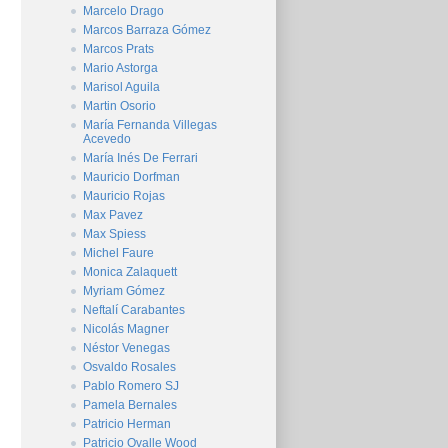
Marcelo Drago
Marcos Barraza Gómez
Marcos Prats
Mario Astorga
Marisol Aguila
Martin Osorio
María Fernanda Villegas
Acevedo
María Inés De Ferrari
Mauricio Dorfman
Mauricio Rojas
Max Pavez
Max Spiess
Michel Faure
Monica Zalaquett
Myriam Gómez
Neftalí Carabantes
Nicolás Magner
Néstor Venegas
Osvaldo Rosales
Pablo Romero SJ
Pamela Bernales
Patricio Herman
Patricio Ovalle Wood