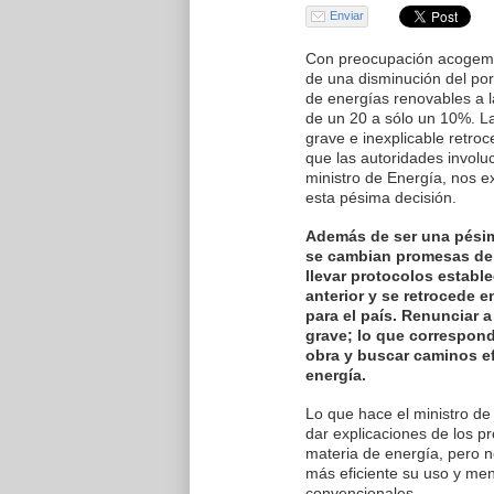
Enviar
Con preocupación acogemos
de una disminución del po
de energías renovables a l
de un 20 a sólo un 10%. La
grave e inexplicable retro
que las autoridades involu
ministro de Energía, nos e
esta pésima decisión.
Además de ser una pésim
se cambian promesas de
llevar protocolos establ
anterior y se retrocede 
para el país. Renunciar a
grave; lo que correspon
obra y buscar caminos ef
energía.
Lo que hace el ministro de
dar explicaciones de los 
materia de energía, pero n
más eficiente su uso y men
convencionales.