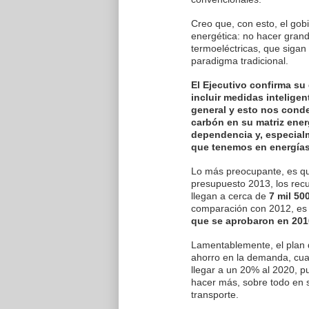
Creo que, con esto, el gob
energética: no hacer gran
termoeléctricas, que sigan
paradigma tradicional.
El Ejecutivo confirma su
incluir medidas intelige
general y esto nos conde
carbón en su matriz energ
dependencia y, especial
que tenemos en energías
Lo más preocupante, es que
presupuesto 2013, los recu
llegan a cerca de
7 mil 50
comparación con 2012, es 
que se aprobaron en 201
Lamentablemente, el plan d
ahorro en la demanda, cua
llegar a un 20% al 2020, p
hacer más, sobre todo en se
transporte.