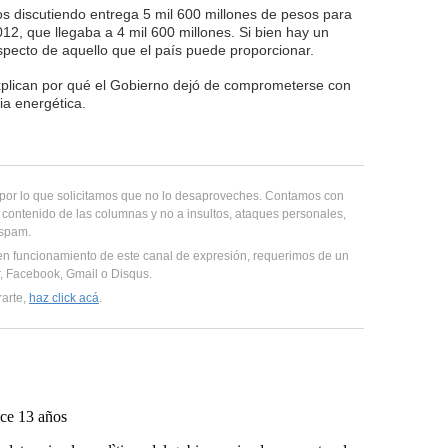
s discutiendo entrega 5 mil 600 millones de pesos para
, que llegaba a 4 mil 600 millones. Si bien hay un
specto de aquello que el país puede proporcionar.
xplican por qué el Gobierno dejó de comprometerse con
ia energética.
, por lo que solicitamos que no lo desaproveches. Contamos con
 contenido de las columnas y no a insultos, ataques personales,
 spam.
en funcionamiento de este canal de expresión, requerimos de un
er, Facebook, Gmail o Disqus.
rarte,
haz click acá
.