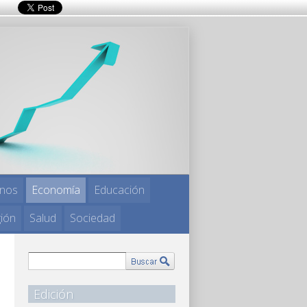
nos
Economía
Educación
gión
Salud
Sociedad
Edición