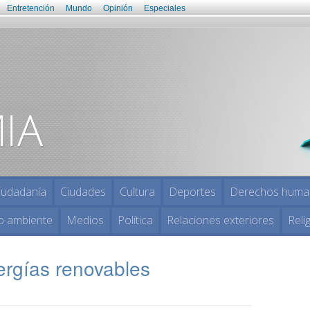
Entretención
Mundo
Opinión
Especiales
iudadanía
Ciudades
Cultura
Deportes
Derechos huma
o ambiente
Medios
Política
Relaciones exteriores
Reli
ergías renovables