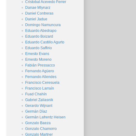
Cristobal Acevedo Ferrer
Danae Mlynarz
Daniel Contreras
Daniel Jadue
Domingo Namuncura
Eduardo Abedrapo
Eduardo Boizard
Eduardo Castillo Agurto
Eduardo Saffirio
Ernesto Evans
Ernesto Moreno
Fabián Pressacco
Fernando Agüero
Fernando Allendes
Francisco Ceresuela
Francisco Larraín
Fuad Chahín
Gabriel Zaliasnik
Gerardo Wijnant
Germán Díaz
Germán Lafrentz Heisen
Gonzalo Baeza
Gonzalo Chamorro
Gonzalo Martner