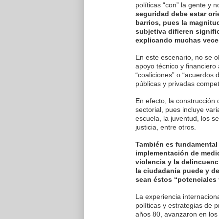
políticas “con” la gente y n
seguridad debe estar ori
barrios, pues la magnitud
subjetiva difieren signif
explicando muchas veces
En este escenario, no se o
apoyo técnico y financiero 
“coaliciones” o “acuerdos d
públicas y privadas compet
En efecto, la construcción
sectorial, pues incluye vari
escuela, la juventud, los se
justicia, entre otros.
También es fundamental e
implementación de medida
violencia y la delincuen
la ciudadanía puede y d
sean éstos “potenciales 
La experiencia internacion
políticas y estrategias de 
años 80, avanzaron en los 