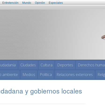
Entretención
Mundo
Opinión
Especiales
iudadanía
Ciudades
Cultura
Deportes
Derechos huma
o ambiente
Medios
Política
Relaciones exteriores
Reli
udadana y gobiernos locales