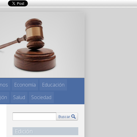
nos
Economía
Educación
gión
Salud
Sociedad
Edición