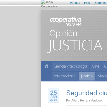
Portada
País
Deportes
Ciencia y tecnología
Cine
C
Internacional
Justicia
Medi
Seguridad ci
25
ABR
2014
Por
Arturo Herrera Verdugo