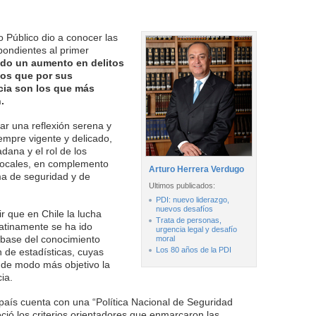
o Público dio a conocer las
pondientes al primer
ndo un aumento en delitos
itos que por sus
ncia son los que más
.
zar una reflexión serena y
empre vigente y delicado,
dana y el rol de los
locales, en complemento
Arturo Herrera Verdugo
ma de seguridad y de
Ultimos publicados:
PDI: nuevo liderazgo,
nuevos desafíos
ir que en Chile la lucha
Trata de personas,
latinamente se ha ido
urgencia legal y desafío
 base del conocimiento
moral
Los 80 años de la PDI
n de estadísticas, cuyas
r de modo más objetivo la
ia.
país cuenta con una “Política Nacional de Seguridad
eció los criterios orientadores que enmarcaron las