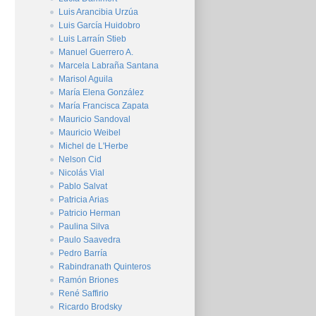
Luis Arancibia Urzúa
Luis García Huidobro
Luis Larraín Stieb
Manuel Guerrero A.
Marcela Labraña Santana
Marisol Aguila
María Elena González
María Francisca Zapata
Mauricio Sandoval
Mauricio Weibel
Michel de L'Herbe
Nelson Cid
Nicolás Vial
Pablo Salvat
Patricia Arias
Patricio Herman
Paulina Silva
Paulo Saavedra
Pedro Barría
Rabindranath Quinteros
Ramón Briones
René Saffirio
Ricardo Brodsky