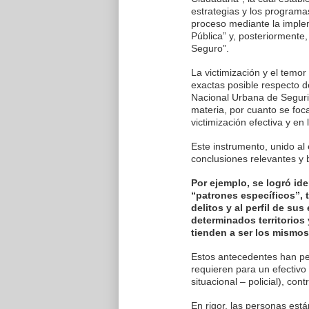
estrategias y los programa
proceso mediante la imple
Pública” y, posteriormente,
Seguro”.
La victimización y el temo
exactas posible respecto de
Nacional Urbana de Segurid
materia, por cuanto se foca
victimización efectiva y en
Este instrumento, unido al
conclusiones relevantes y 
Por ejemplo, se logró ide
“patrones específicos”, t
delitos y al perfil de su
determinados territorios 
tienden a ser los mismos
Estos antecedentes han per
requieren para un efectivo
situacional – policial), cont
En rigor, las personas es