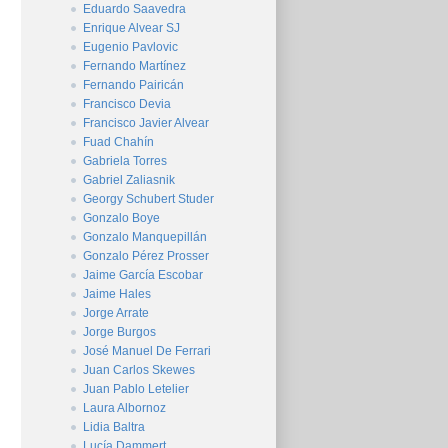
Eduardo Saavedra
Enrique Alvear SJ
Eugenio Pavlovic
Fernando Martínez
Fernando Pairicán
Francisco Devia
Francisco Javier Alvear
Fuad Chahín
Gabriela Torres
Gabriel Zaliasnik
Georgy Schubert Studer
Gonzalo Boye
Gonzalo Manquepillán
Gonzalo Pérez Prosser
Jaime García Escobar
Jaime Hales
Jorge Arrate
Jorge Burgos
José Manuel De Ferrari
Juan Carlos Skewes
Juan Pablo Letelier
Laura Albornoz
Lidia Baltra
Lucía Dammert