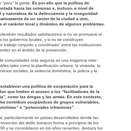
o “para” la gente.
Es por ello que la política de
entada hacia las comunas e, incluso, a nivel de
 y naturaleza de la delincuencia y la inseguridad
icativamente de un sector de la ciudad a otro,
 el carácter local y dinámico de algunos problemas.
btendrán resultados satisfactorios si no se promueve el
a los gobiernos locales, y si no se construyen
e trabajo conjunto y coordinado” entre las instituciones
entes en el ámbito de la prevención.
 de comunidades más seguras es una exigencia inter-
ables tales como la planificación urbana, la vivienda, la
rvicios sociales, la violencia doméstica, la policía y la
stablecer una política de cooperación para la
s que limiten el acceso a los “facilitadores de la
cia”, como las drogas y las armas. En este contexto,
ebe contribuir ocupándose de grupos vulnerables,
víctimas” o “potenciales infractores”.
al, particularmente en países desarrollados donde las
prevención del delito tomaron forma a principios de los
90 y se consolidaron en los años recientes, destaca los