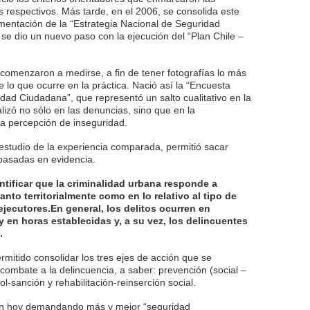
s respectivos. Más tarde, en el 2006, se consolida este
mentación de la “Estrategia Nacional de Seguridad
 se dio un nuevo paso con la ejecución del “Plan Chile –
r comenzaron a medirse, a fin de tener fotografías lo más
 lo que ocurre en la práctica. Nació así la “Encuesta
ad Ciudadana”, que representó un salto cualitativo en la
lizó no sólo en las denuncias, sino que en la
 la percepción de inseguridad.
 estudio de la experiencia comparada, permitió sacar
basadas en evidencia.
ntificar que la criminalidad urbana responde a
anto territorialmente como en lo relativo al tipo de
s ejecutores.En general, los delitos ocurren en
y en horas establecidas y, a su vez, los delincuentes
.
mitido consolidar los tres ejes de acción que se
 combate a la delincuencia, a saber: prevención (social –
rol-sanción y rehabilitación-reinserción social.
tán hoy demandando más y mejor “seguridad