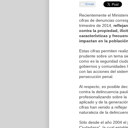
Enviar
Recientemente el Ministeri
cifras de denuncias corres
trimestre de 2014,
refleja
contra la propiedad, ilíc
características y frecue
impactan en la población
Estas cifras permiten reali
prudente sobre un tema si
como es la seguridad ciuda
gobiernos y comunidades 
con las acciones del siste
persecución penal.
Al respecto, es posible dec
contra la delincuencia pau
profesionalizando sobre la
aplicado y de la generació
cifras han venido a refleja
naturaleza de la delincuenc
Sólo desde el año 2004 el 
Ciudadana”, la cual establ