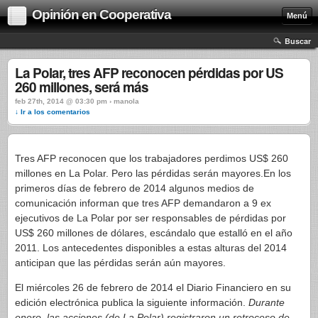
Opinión en Cooperativa
Menú
Buscar
La Polar, tres AFP reconocen pérdidas por US
260 millones, será más
feb 27th, 2014 @ 03:30 pm › manola
↓ Ir a los comentarios
Tres AFP reconocen que los trabajadores perdimos US$ 260
millones en La Polar. Pero las pérdidas serán mayores.En los
primeros días de febrero de 2014 algunos medios de
comunicación informan que tres AFP demandaron a 9 ex
ejecutivos de La Polar por ser responsables de pérdidas por
US$ 260 millones de dólares, escándalo que estalló en el año
2011. Los antecedentes disponibles a estas alturas del 2014
anticipan que las pérdidas serán aún mayores.
El miércoles 26 de febrero de 2014 el Diario Financiero en su
edición electrónica publica la siguiente información.
Durante
enero, las acciones (de La Polar) registraron un retroceso de