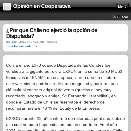
Opinión en Cooperativa
Menú
Buscar
¿Por qué Chile no ejerció la opción de
Disputada?
dic 28th, 2011 @ 07:39 am › manola
↓ Ir a los comentarios
Corría el año 1978 cuando Disputada de las Condes fue
vendida a la gigante petrolera EXXON en la suma de 90 MUS$.
Ejecutivos de ENAMI, de esa época, vieron que en el futuro
este yacimiento podría ser de gran magnitud y pusieron una
cláusula al contrato original de venta (gracias al hoy muy
recordado, abogado y amigo, Sr. Fernando Haranbillet), en
donde el Estado de Chile se reservaba el derecho de
recomprar hasta el 49 % del Equity de la Empresa.
EXXON durante 23 años informó de reiteradas pérdidas, debido
a lo cual no pagó Impuestos en todo ese período. En el año
2001, la compañía decide vender sus activos mineros en Chile