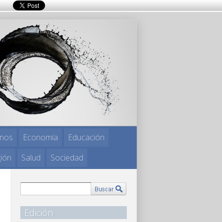
nos
Economía
Educación
gión
Salud
Sociedad
Edición