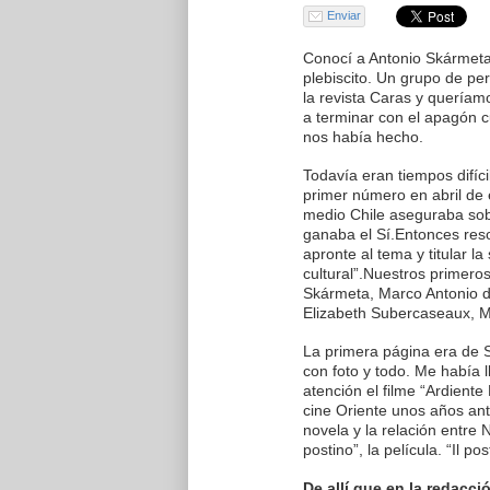
Enviar
Conocí a Antonio Skármeta 
plebiscito. Un grupo de p
la revista Caras y queríam
a terminar con el apagón c
nos había hecho.
Todavía eran tiempos difíc
primer número en abril de
medio Chile aseguraba so
ganaba el Sí.Entonces res
apronte al tema y titular l
cultural”.Nuestros primero
Skármeta, Marco Antonio d
Elizabeth Subercaseaux, 
La primera página era de 
con foto y todo. Me había
atención el filme “Ardiente
cine Oriente unos años ant
novela y la relación entre 
postino”, la película. “Il 
De allí que en la redac