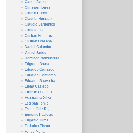
Carlos Zamora
Christian Torres
Clarisa Hardy
Claudia Honorato
Claudio Barrientos
Claudio Fuentes
Cristian Gutiérrez
Cristián Orellana
Daniel Colombo
Daniel Jadue
Domingo Namuncura
Edgardo Bruna
Eduardo Carrasco
Eduardo Contreras
Eduardo Saavedra
Elena Castedo
Ernesto Ottone R.
Esperanza Silva
Esteban Tomic
Estela Ortiz Rojas
Eugenio Pavlovic
Eugenio Tuma
Federico Eisner
Felipe Mella