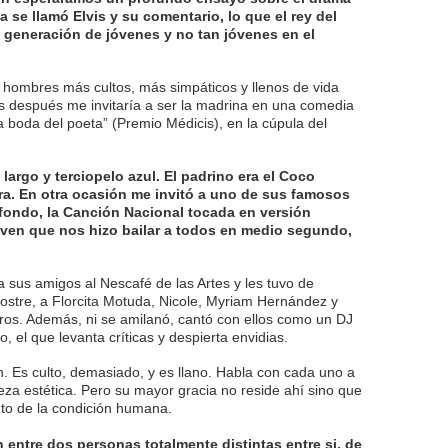
 se llamó Elvis y su comentario, lo que el rey del
a generación de jóvenes y no tan jóvenes en el
 hombres más cultos, más simpáticos y llenos de vida
s después me invitaría a ser la madrina en una comedia
a boda del poeta” (Premio Médicis), en la cúpula del
largo y terciopelo azul. El padrino era el Coco
ra. En otra ocasión me invitó a uno de sus famosos
fondo, la Canción Nacional tocada en versión
ven que nos hizo bailar a todos en medio segundo,
a sus amigos al Nescafé de las Artes y les tuvo de
postre, a Florcita Motuda, Nicole, Myriam Hernández y
tros. Además, ni se amilanó, cantó con ellos como un DJ
o, el que levanta críticas y despierta envidias.
n. Es culto, demasiado, y es llano. Habla con cada uno a
leza estética. Pero su mayor gracia no reside ahí sino que
to de la condición humana.
 entre dos personas totalmente distintas entre si, de