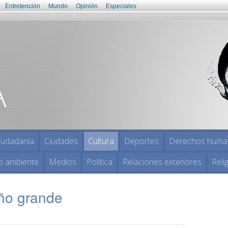
Entretención
Mundo
Opinión
Especiales
iudadanía
Ciudades
Cultura
Deportes
Derechos huma
o ambiente
Medios
Política
Relaciones exteriores
Reli
iño grande