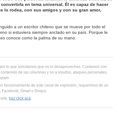
 convertirla en tema universal. Él es capaz de hacer
e lo rodea, con sus amigos y con su gran amor,
inguido a un escritor chileno que se mueve por todo el
mo si estuviera siempre anclado en su país. Porque le
enes conoce como la palma de su mano.
, por lo que solicitamos que no lo desaproveches. Contamos con
 contenido de las columnas y no a insultos, ataques personales,
 spam.
en funcionamiento de este canal de expresión, requerimos de un
er, Facebook, Gmail o Disqus.
rarte,
haz click acá
.