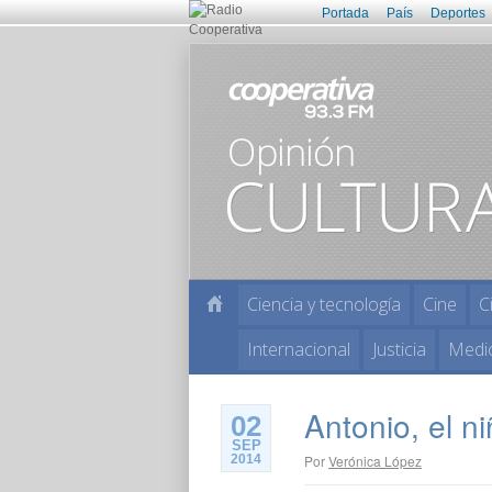
Portada
País
Deportes
Ciencia y tecnología
Cine
C
Internacional
Justicia
Medi
Antonio, el n
02
SEP
2014
Por
Verónica López