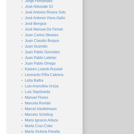
Jorge Fernández
José Aldunate SJ
José Antonio Rivera Soto
José Antonio Viera-Gallo
José Bengoa
José Manuel De Ferrari
Juan Carlos Skewes
Juan Claudio Burgos
Juan Guzmán
Juan Pablo González
Juan Pablo Letelier
Juan Pablo Orrego
Kareen Lowick-Russell
Leonardo Piña Cabrera
Lidia Baltra
Luis Arancibia Urzúa
Luis Sepúlveda
Manuel Flores
Marcela Román
Marcel Hantelmann
Marcelo Schilling
Mario Ignacio Artaza
Marta Cruz-Coke
María Victoria Peralta