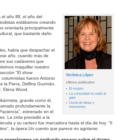
el año 88, el año del
eriodistas estábamos creando
os orientarla principalmente
ultural, que bastante daño
iles, había que despachar el
 ese año, cuando más de
bre sus cadáveres que
olvimos maquillar nuestro
a sección “El show
Verónica López
s columnistas fueron Antonio
Ultimos publicados:
e la Parra, Delfina Guzmán,
El respiro
M. Elena Wood.
La curiosidad no mató al
gato
Skármeta, grande como él,
Lluvia de ideas y
 llamado profundamente la
emociones
 Paciencia”, estrenado en el
es. La cinta precedió a la
Neruda y su cartero fue marcadora hasta el día de hoy. “Il
postino”, la ópera.Un cuento que parece no agotarse.
ción esperáramos un profundo ensayo sobre el drama