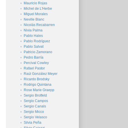
Mauricio Rojas
Michel de L'Herbe
Miguel Morales
Neville Blanc
Nicolás Recabarren
Nivia Palma
Pablo Hales
Pablo Rodríguez
Pablo Salvat
Patricio Zamorano
Pedro Barría
Percival Cowley
Rafael Pastor
Raúl González Meyer
Ricardo Brodsky
Rodrigo Quintana
Rose Marie Graepp
Sergio Brotfeld
Sergio Campos
Sergio Canals
Sergio Micco
Sergio Velasco
Silvia Peña