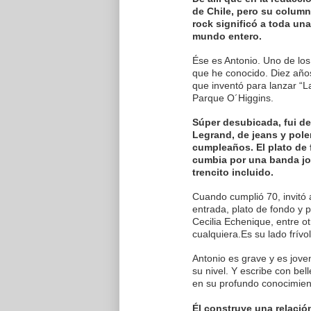
de Chile, pero su columna
rock significó a toda un
mundo entero.
Ése es Antonio. Uno de los
que he conocido. Diez año
que inventó para lanzar “L
Parque O´Higgins.
Súper desubicada, fui de 
Legrand, de jeans y pole
cumpleaños. El plato de 
cumbia por una banda jo
trencito incluido.
Cuando cumplió 70, invitó 
entrada, plato de fondo y 
Cecilia Echenique, entre o
cualquiera.Es su lado frívol
Antonio es grave y es jove
su nivel. Y escribe con bel
en su profundo conocimien
Él construye una relación