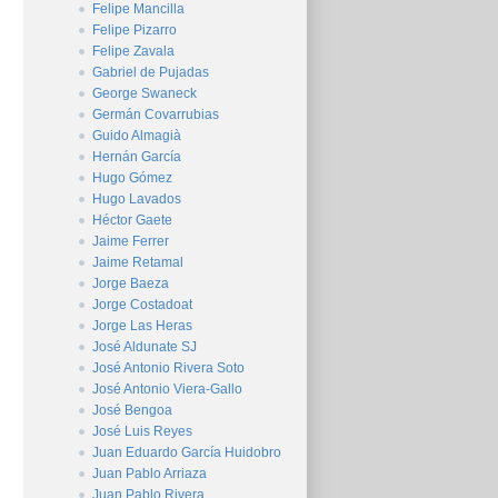
Felipe Mancilla
Felipe Pizarro
Felipe Zavala
Gabriel de Pujadas
George Swaneck
Germán Covarrubias
Guido Almagià
Hernán García
Hugo Gómez
Hugo Lavados
Héctor Gaete
Jaime Ferrer
Jaime Retamal
Jorge Baeza
Jorge Costadoat
Jorge Las Heras
José Aldunate SJ
José Antonio Rivera Soto
José Antonio Viera-Gallo
José Bengoa
José Luis Reyes
Juan Eduardo García Huidobro
Juan Pablo Arriaza
Juan Pablo Rivera