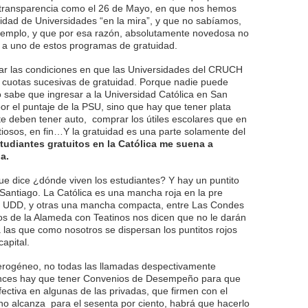
e transparencia como el 26 de Mayo, en que nos hemos
idad de Universidades “en la mira”, y que no sabíamos,
 ejemplo, y que por esa razón, absolutamente novedosa no
e a uno de estos programas de gratuidad.
ar las condiciones en que las Universidades del CRUCH
s cuotas sucesivas de gratuidad. Porque nadie puede
 sabe que ingresar a la Universidad Católica en San
 por el puntaje de la PSU, sino que hay que tener plata
 deben tener auto, comprar los útiles escolares que en
iosos, en fin…Y la gratuidad es una parte solamente del
studiantes gratuitos en la Católica me suena a
a.
e dice ¿dónde viven los estudiantes? Y hay un puntito
Santiago. La Católica es una mancha roja en la pre
es, UDD, y otras una mancha compacta, entre Las Condes
nos de la Alameda con Teatinos nos dicen que no le darán
 las que como nosotros se dispersan los puntitos rojos
capital.
erogéneo, no todas las llamadas despectivamente
tonces hay que tener Convenios de Desempeño para que
fectiva en algunas de las privadas, que firmen con el
no alcanza para el sesenta por ciento, habrá que hacerlo