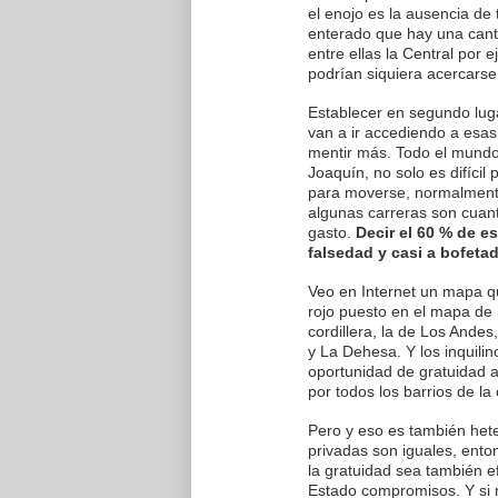
el enojo es la ausencia d
enterado que hay una cant
entre ellas la Central por
podrían siquiera acercars
Establecer en segundo lug
van a ir accediendo a esa
mentir más. Todo el mundo
Joaquín, no solo es difícil
para moverse, normalmente
algunas carreras son cuant
gasto.
Decir el 60 % de e
falsedad y casi a bofetad
Veo en Internet un mapa qu
rojo puesto en el mapa de 
cordillera, la de Los And
y La Dehesa. Y los inquili
oportunidad de gratuidad a
por todos los barrios de la 
Pero y eso es también het
privadas son iguales, en
la gratuidad sea también e
Estado compromisos. Y si 