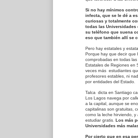
Si no hay mínimos contro
infecta, que se le dé a 
curiosas y totalmente con
todas las Universidades d
su teléfono que suena co
eso que también allí se 
Pero hay estatales y estat
Porque hay que decir que l
comprobadas en todas las e
Estatales de Regiones en S
veces más estudiantes que n
profesores estables, ni na
por entidades del Estado.
Talca dicta en Santiago car
Los Lagos navega por call
a la capital, aunque se en
capitalinas son gratuitas,
como la leche hirviendo, y 
estudiar gratis.
Los más po
Universidades más malas
Por cierto que en esa per