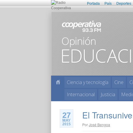
Portada
País
Deportes
Ciencia y tecnología
Cine
C
Internacional
Justicia
Medi
El Transuniver
27
MAY
2015
Por
José Bengoa