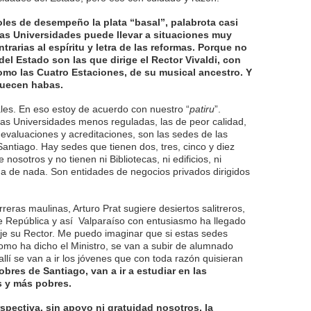
les de desempeño la plata “basal”, palabrota casi
esas Universidades puede llevar a situaciones muy
trarias al espíritu y letra de las reformas. Porque no
el Estado son las que dirige el Rector Vivaldi, con
mo las Cuatro Estaciones, de su musical ancestro. Y
cuecen habas.
ales. En eso estoy de acuerdo con nuestro “
patiru
”.
as Universidades menos reguladas, las de peor calidad,
valuaciones y acreditaciones, son las sedes de las
antiago. Hay sedes que tienen dos, tres, cinco y diez
osotros y no tienen ni Bibliotecas, ni edificios, ni
da de nada. Son entidades de negocios privados dirigidos
reras maulinas, Arturo Prat sugiere desiertos salitreros,
e República y así Valparaíso con entusiasmo ha llegado
oje su Rector. Me puedo imaginar que si estas sedes
 como ha dicho el Ministro, se van a subir de alumnado
allí se van a ir los jóvenes que con toda razón quisieran
bres de Santiago, van a ir a estudiar en las
 y más pobres.
spectiva, sin apoyo ni gratuidad nosotros, la