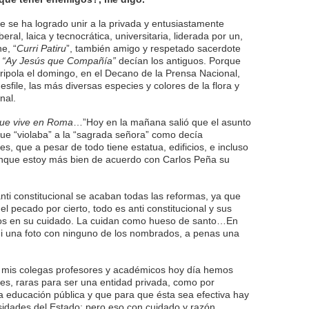
ue se ha logrado unir a la privada y entusiastamente
beral, laica y tecnocrática, universitaria, liderada por un,
e, “
Curri Patiru
”, también amigo y respetado sacerdote
;
“Ay Jesús que Compañía”
decían los antiguos. Porque
ripola el domingo, en el Decano de la Prensa Nacional,
esfile, las más diversas especies y colores de la flora y
nal.
que vive en Roma
…”Hoy en la mañana salió que el asunto
 que “violaba” a la “sagrada señora” como decía
, que a pesar de todo tiene estatua, edificios, e incluso
nque estoy más bien de acuerdo con Carlos Peña su
anti constitucional se acaban todas las reformas, ya que
l pecado por cierto, todo es anti constitucional y sus
os en su cuidado. La cuidan como hueso de santo…En
ni una foto con ninguno de los nombrados, a penas una
 mis colegas profesores y académicos hoy día hemos
es, raras para ser una entidad privada, como por
 educación pública y que para que ésta sea efectiva hay
sidades del Estado; pero eso con cuidado y razón.