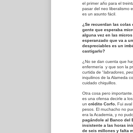
el primer año para el trei
pasar del neo liberalismo 
es un asunto fácil.
¿Se recuerdan las colas 
gente que esperaba micr
alguna vez en las micros
esperanzado que va a un
despreciables es un imbé
castigarlo?
¿No se dan cuenta que ha
enfermería y que son la p
curtida de “
labradores, peo
inquilinos de la Alameda c
cuidado chiquillos.
Otra cosa pero importante. 
es una ofensa decirle a lo
un
crédito Corfo.
Fui aval
pesos. El muchacho no pu
era la Academia, y no pud
pagándole al Banco del 
insistente a las horas in
de seis millones y falta