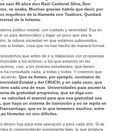
e casi 40 años don Raúl Cardenal Silva, Don
os, se acaba. Muchas gracias habría que decir, por
los inquilinos de la Alameda con Teatinos. Quedará
iversal de la Infamia.
stema público estatal, con cuidado y serenidad. Esa es
ir un país democrático y bajar un poco que sea la
ción, la odiosa sociedad en que estamos subsumidos.
slo si invitan, cosa que no han hecho de manera formal.
os susodichos que antes de ir a Valparaíso con propuestas
convocado a los actores, a los que estamos en las
cimos, casi, a los jóvenes estudiantes, que tienen
es ha consultado nada, a todas y todos. Y creemos que
de acuerdo.
Que se firmen, por ejemplo, contratos de
ersidad Estatal y del CRUCH, y en cada caso, que
tiene cada una de esas Universidades para asumir la
 seria de gratuidad progresiva, que se diga con
 se calculará el arancel para que esa gratuidad sea
a, que haya un sistema de transición y no se repita en
l Transantiago, que es lo que tememos muchos, entre
Las fórmulas no son difíciles.
to dinero hay para esta operación y para cada año. Si se
iantes lo comprenderán sumamente bien; lo que produce