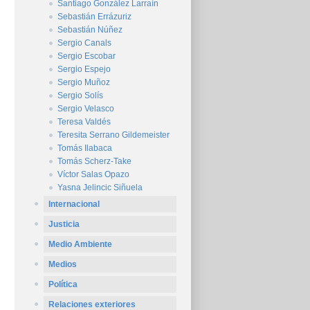
Santiago González Larraín
Sebastián Errázuriz
Sebastián Núñez
Sergio Canals
Sergio Escobar
Sergio Espejo
Sergio Muñoz
Sergio Solís
Sergio Velasco
Teresa Valdés
Teresita Serrano Gildemeister
Tomás Ilabaca
Tomás Scherz-Take
Víctor Salas Opazo
Yasna Jelincic Siñuela
Internacional
Justicia
Medio Ambiente
Medios
Política
Relaciones exteriores