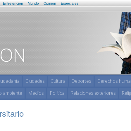
Entretención
Mundo
Opinión
Especiales
iudadanía
Ciudades
Cultura
Deportes
Derechos huma
o ambiente
Medios
Política
Relaciones exteriores
Reli
sitario