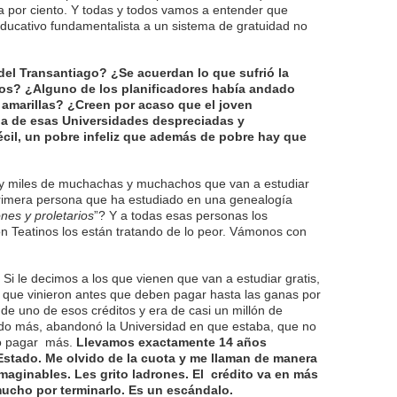
nta por ciento. Y todas y todos vamos a entender que
educativo fundamentalista a un sistema de gratuidad no
del Transantiago? ¿Se acuerdan lo que sufrió la
os? ¿Alguno de los planificadores había andado
 amarillas? ¿Creen por acaso que el joven
a de esas Universidades despreciadas y
cil, un pobre infeliz que además de pobre hay que
y miles de muchachas y muchachos que van a estudiar
rimera persona que ha estudiado en una genealogía
nes y proletarios
”? Y a todas esas personas los
on Teatinos los están tratando de lo peor. Vámonos con
Si le decimos a los que vienen que van a estudiar gratis,
s que vinieron antes que deben pagar hasta las ganas por
 de uno de esos créditos y era de casi un millón de
do más, abandonó la Universidad en que estaba, que no
o pagar más.
Llevamos exactamente 14 años
Estado. Me olvido de la cuota y me llaman de manera
imaginables. Les grito ladrones. El crédito va en más
 mucho por terminarlo. Es un escándalo.