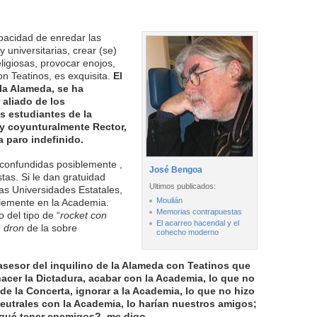
pacidad de enredar las
 universitarias, crear (se)
ligiosas, provocar enojos,
n Teatinos, es exquisita.
El
 la Alameda, se ha
 aliado de los
s estudiantes de la
oy coyunturalmente Rector,
a paro indefinido.
 confundidas posiblemente ,
José Bengoa
as. Si le dan gratuidad
Ultimos publicados:
as Universidades Estatales,
Moulián
lemente en la Academia.
Memorias contrapuestas
del tipo de “
rocket con
El acarreo hacendal y el
e
dron
de la sobre
cohecho moderno
sesor del inquilino de la Alameda con Teatinos que
acer la Dictadura, acabar con la Academia, lo que no
de la Concerta, ignorar a la Academia, lo que no hizo
neutrales con la Academia, lo harían nuestros amigos;
qué tener enemigos?, me digo.