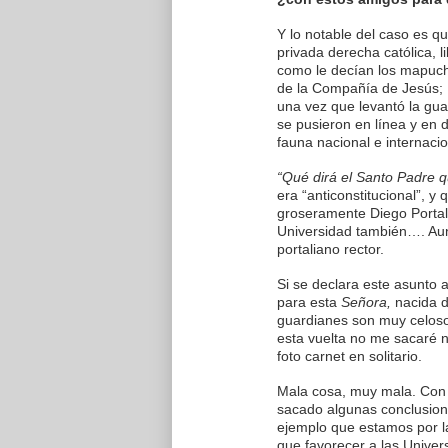
Y lo notable del caso es q
privada derecha católica, li
como le decían los mapuch
de la Compañía de Jesús
una vez que levantó la gua
se pusieron en línea y en d
fauna nacional e internacio
“Qué dirá el Santo Padre 
era “anticonstitucional”, y
groseramente Diego Portales
Universidad también…. Au
portaliano rector.
Si se declara este asunto 
para esta
Señora,
nacida de
guardianes son muy celos
esta vuelta no me sacaré 
foto carnet en solitario.
Mala cosa, muy mala. Con
sacado algunas conclusion
ejemplo que estamos por la
que favorecer a las Univer