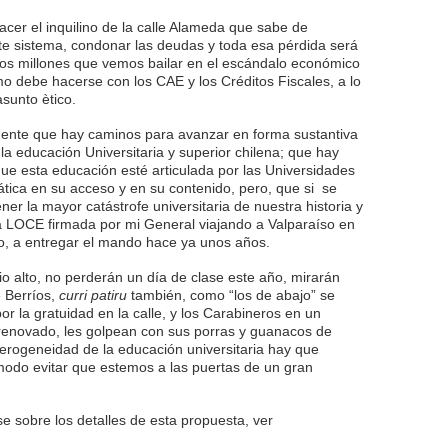
cer el inquilino de la calle Alameda que sabe de
e sistema, condonar las deudas y toda esa pérdida será
los millones que vemos bailar en el escándalo económico
mo debe hacerse con los CAE y los Créditos Fiscales, a lo
sunto ètico.
ente que hay caminos para avanzar en forma sustantiva
 la educación Universitaria y superior chilena; que hay
e esta educación esté articulada por las Universidades
tica en su acceso y en su contenido, pero, que si se
ner la mayor catástrofe universitaria de nuestra historia y
a LOCE firmada por mi General viajando a Valparaíso en
, a entregar el mando hace ya unos años.
io alto, no perderán un día de clase este año, mirarán
e Berríos,
curri patiru
también, como “los de abajo” se
r la gratuidad en la calle, y los Carabineros en un
 renovado, les golpean con sus porras y guanacos de
erogeneidad de la educación universitaria hay que
modo evitar que estemos a las puertas de un gran
se sobre los detalles de esta propuesta, ver