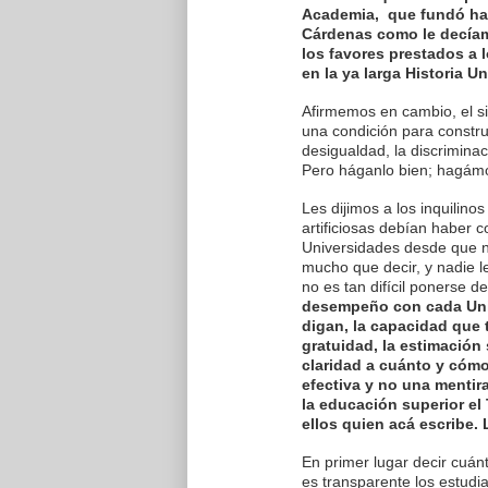
Academia, que fundó hac
Cárdenas como le decíam
los favores prestados a 
en la ya larga Historia Un
Afirmemos en cambio, el si
una condición para constru
desigualdad, la discrimina
Pero háganlo bien; hagámo
Les dijimos a los inquilin
artificiosas debían haber 
Universidades desde que na
mucho que decir, y nadie l
no es tan difícil ponerse 
desempeño con cada Univ
digan, la capacidad que 
gratuidad, la estimación
claridad a cuánto y cómo
efectiva y no una mentir
la educación superior e
ellos quien acá escribe. 
En primer lugar decir cuán
es transparente los estud