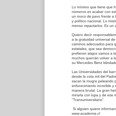
Lo mínimo que tiene que ha
números es acabar con est
un moco de pavo frente a 
y político nacional. Lo mis
menso repactarlos. Es un a
Quiero decir responsablem
a la gratuidad universal de
caminos adecuados para qu
estatales, que sea democrá
prefieren atajos vamos a te
muchos querrán volver a l
su Mercedes Benz blindado
Las Universidades del barr
desde la cota mil del Padr
sacan la mugre peleando po
enfurecimiento increíble y
manera brutal. La gran het
mirarla con lupa y de ese 
“Transuniversitario”.
Si alguien quiere informar
www.academia.cl