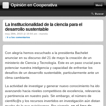
Opinión en Cooperativa
Menú
Buscar
La institucionalidad de la ciencia para el
desarrollo sustentable
may 28th, 2015 @ 10:04 am › manola
↓ Ir a los comentarios
Con alegría hemos escuchado a la presidenta Bachelet
anunciar en su discurso del 21 de mayo la creación de un
ministerio de Ciencia y Tecnología. Este es un paso crucial para
potenciar nuestra inteligencia y capacidad de enfrentar los
desafíos de un desarrollo sustentable, particularmente ante un
clima cambiante.
La actividad de investigar y generar nuevo conocimiento ha ido
avanzando hacia niveles competitivos de excelencia, relevancia
y pertinencia en nuestro país. Sin embargo, el número de
científic@s y los recursos invertidos en investigación aún distan
mucho de lo que quisiéramos. Por ejemplo
, en el área de