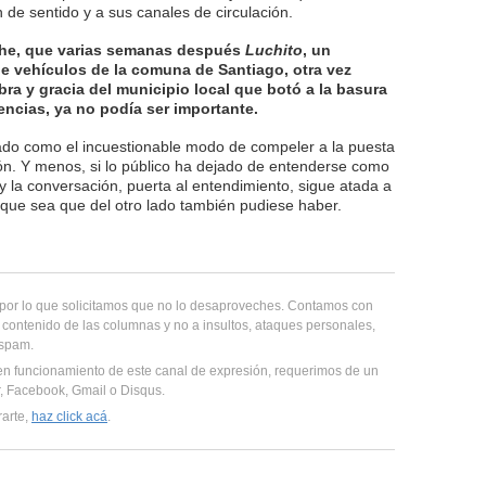
 de sentido y a sus canales de circulación.
che, que varias semanas después
Luchito
, un
e vehículos de la comuna de Santiago, otra vez
bra y gracia del municipio local que botó a la basura
encias, ya no podía ser importante.
alado como el incuestionable modo de compeler a la puesta
ón. Y menos, si lo público ha dejado de entenderse como
 y la conversación, puerta al entendimiento, sigue atada a
o que sea que del otro lado también pudiese haber.
, por lo que solicitamos que no lo desaproveches. Contamos con
 contenido de las columnas y no a insultos, ataques personales,
 spam.
en funcionamiento de este canal de expresión, requerimos de un
er, Facebook, Gmail o Disqus.
rarte,
haz click acá
.