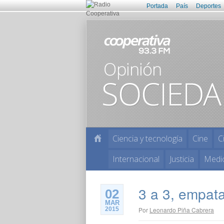
Portada
País
Deportes
Ciencia y tecnología
Cine
C
Internacional
Justicia
Medi
3 a 3, empata
02
MAR
2015
Por
Leonardo Piña Cabrera