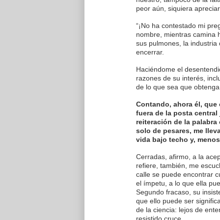
peor aún, siquiera apreciar
“¡No ha contestado mi preg
nombre, mientras camina ha
sus pulmones, la industria 
encerrar.
Haciéndome el desentendido
razones de su interés, incl
de lo que sea que obtenga 
Contando, ahora él, que 
fuera de la posta centra
reiteración de la palabr
solo de pesares, me llev
vida bajo techo y, menos
Cerradas, afirmo, a la acep
refiere, también, me escuc
calle se puede encontrar c
el ímpetu, a lo que ella pu
Segundo fracaso, su insist
que ello puede ser signifi
de la ciencia: lejos de en
resistido cruce.