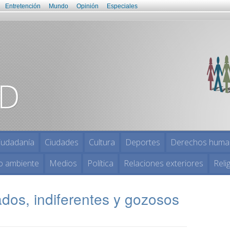
Entretención
Mundo
Opinión
Especiales
iudadanía
Ciudades
Cultura
Deportes
Derechos huma
o ambiente
Medios
Política
Relaciones exteriores
Reli
dos, indiferentes y gozosos