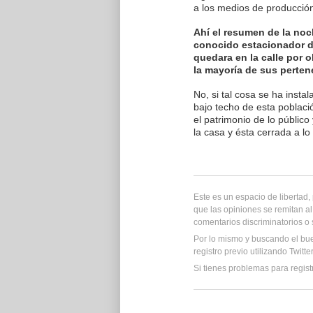
a los medios de producción
Ahí el resumen de la no
conocido estacionador d
quedara en la calle por o
la mayoría de sus perten
No, si tal cosa se ha inst
bajo techo de esta poblaci
el patrimonio de lo público
la casa y ésta cerrada a l
Este es un espacio de libertad
que las opiniones se remitan al
comentarios discriminatorios o
Por lo mismo y buscando el bu
registro previo utilizando Twitt
Si tienes problemas para regist