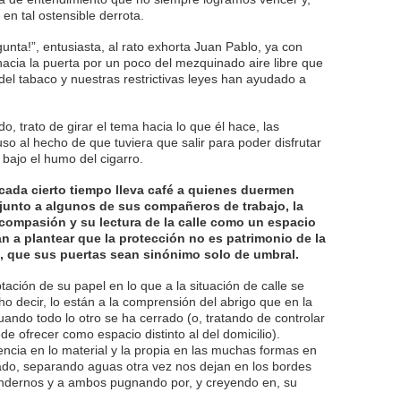
 en tal ostensible derrota.
unta!”, entusiasta, al rato exhorta Juan Pablo, ya con
cia la puerta por un poco del mezquinado aire libre que
del tabaco y nuestras restrictivas leyes han ayudado a
, trato de girar el tema hacia lo que él hace, las
uso al hecho de que tuviera que salir para poder disfrutar
bajo el humo del cigarro.
cada cierto tiempo lleva café a quienes duermen
l junto a algunos de sus compañeros de trabajo, la
a compasión y su lectura de la calle como un espacio
an a plantear que la protección no es patrimonio de la
, que sus puertas sean sinónimo solo de umbral.
tación de su papel en lo que a la situación de calle se
ho decir, lo están a la comprensión del abrigo que en la
uando todo lo otro se ha cerrado (o, tratando de controlar
ede ofrecer como espacio distinto al del domicilio).
encia en lo material y la propia en las muchas formas en
cado, separando aguas otra vez nos dejan en los bordes
tendernos y a ambos pugnando por, y creyendo en, su