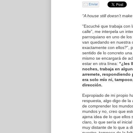
Enviar
“A house still doesn’t ma
“Escuché que trabaja con l
calle”, me interpela un int
parroquiano en uno de los 
van quedando en nuestra 
exactamente con ellos?”, 
sentido de lo concreto una
mismo se encargará de aclar
estar en otra línea:
“¿les 
noches, trabaja en algun
arremete, respondiendo p
era solo mío ni, tampoco
dirección.
Expropiado de mi propio ha
respuesta, algo digo de la
de comprender los mundos
mundos y no, creo que este
ajena idea de lo que ellos
claro, lo que sería el inic
muy distante de lo que a di
nuestro, tampoco de la fal