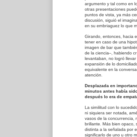
argumento y tal como en l
otras presentaciones pued
puntos de vista, ya más ce
discusión, siguió el imagin
en su embriaguez lo que má
Girando, entonces, hacia el
tener en caso de una hipoté
imagen de bar que también 
de la ciencia–, habiendo c
levantaban, no logró lleva
expansión de lo domiciliad
equivalente en la conversa
atención.
Desplazada en importancia
minutos antes había sido
después lo era de empata
La similitud con lo sucedid
ni siquiera ser notada, amé
vasos de la concurrencia, 
brillante. Más bien opaco, 
distinta a la señalada por 
significarlo de uno u otro