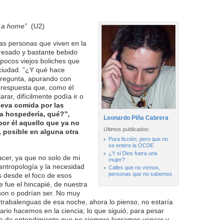
ke a home”
(U2)
as personas que viven en la
eresado y bastante bebido
pocos viejos boliches que
ciudad. “¿Y qué hace
pregunta, apurando con
 respuesta que, como él
ar, difícilmente podía ir o
lleva comida por las
a hospedería, qué?”,
Leonardo Piña Cabrera
or él aquello que ya no
Ultimos publicados:
, posible en alguna otra
Pura ficción, pero que no
se entere la OCDE
¿Y si Dios fuera una
cer, ya que no solo de mi
mujer?
 antropología y la necesidad
Calles que no vemos,
personas que no sabemos
 desde el foco de esos
 fue el hincapié, de nuestra
 son o podrían ser. No muy
ial trabalenguas de esa noche, ahora lo pienso, no estaría
ario hacemos en la ciencia; lo que siguió, para pesar
ta de entendimiento que no siempre logramos vencer y,