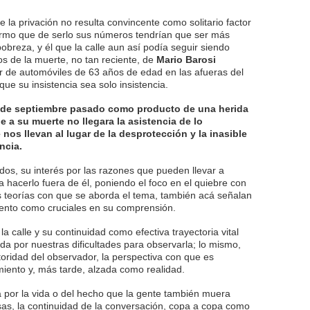
 la privación no resulta convincente como solitario factor
irmo que de serlo sus números tendrían que ser más
obreza, y él que la calle aun así podía seguir siendo
ecos de la muerte, no tan reciente, de
Mario Barosi
 de automóviles de 63 años de edad en las afueras del
que su insistencia sea solo insistencia.
3 de septiembre pasado como producto de una herida
 a su muerte no llegara la asistencia de lo
nos llevan al lugar de la desprotección y la inasible
ncia.
idos, su interés por las razones que pueden llevar a
 a hacerlo fuera de él, poniendo el foco en el quiebre con
as teorías con que se aborda el tema, también acá señalan
ento como cruciales en su comprensión.
la calle y su continuidad como efectiva trayectoria vital
ida por nuestras dificultades para observarla; lo mismo,
oridad del observador, la perspectiva con que es
iento y, más tarde, alzada como realidad.
a por la vida o del hecho que la gente también muera
as, la continuidad de la conversación, copa a copa como