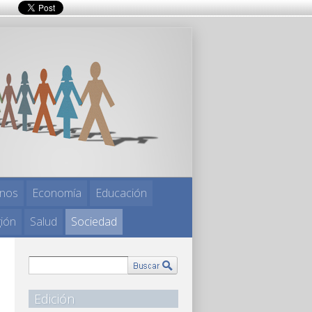
nos
Economía
Educación
gión
Salud
Sociedad
Edición