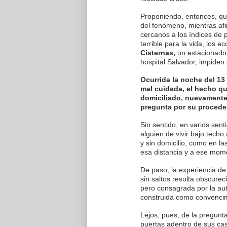
Proponiendo, entonces, que
del fenómeno, mientras af
cercanos a los índices de p
terrible para la vida, los 
Cisternas,
un estacionador
hospital Salvador, impiden 
Ocurrida la noche del 1
mal cuidada, el hecho que
domiciliado, nuevamente 
pregunta por su procede
Sin sentido, en varios sent
alguien de vivir bajo techo
y sin domicilio, como en l
esa distancia y a ese mom
De paso, la experiencia de 
sin saltos resulta obscurec
pero consagrada por la aut
construida como convencim
Lejos, pues, de la pregunt
puertas adentro de sus cas