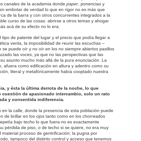
os canales de la academia donde
paper
, ponencias y
en embotar de verdad lo que en rigor no es más que
rca de la barra y con otros concurrentes integrados a la
able curso de las cosas: abrirse a otros temas y ahogar
s acá de su efecto no lo era.
 tipo de patente del lugar y el precio que podía llegar a
tica venta, la imposibilidad de reunir las escuchas –
se puede oír y no oír en los no siempre abiertos pasillos
ruzado las voces, ya que no las perspectivas que las
r su asunto mucho más allá de la pura enunciación. La
o, afuera como edificación en altura y adentro como su
ción, literal y metafóricamente había cooptado nuestra
, y ésta la última derrota de la noche, lo que
 cuestión de apasionado intercambio, solo un rato
da y consentida indiferencia.
o en la calle, donde la presencia de esta población puede
n de brillar en los ojos tanto como en los chorreados
repetía bajo techo lo que fuera no es exactamente
su pérdida de piso, o de techo si se quiere, no era muy
el material proceso de gentrificación; la pugna por
 modo, tampoco del distinto control y acceso que tenemos