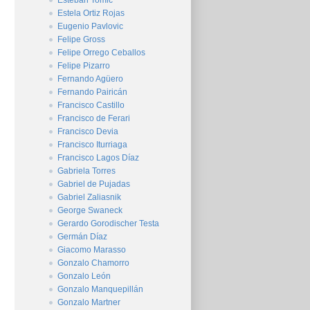
Esteban Tomic
Estela Ortiz Rojas
Eugenio Pavlovic
Felipe Gross
Felipe Orrego Ceballos
Felipe Pizarro
Fernando Agüero
Fernando Pairicán
Francisco Castillo
Francisco de Ferari
Francisco Devia
Francisco Iturriaga
Francisco Lagos Díaz
Gabriela Torres
Gabriel de Pujadas
Gabriel Zaliasnik
George Swaneck
Gerardo Gorodischer Testa
Germán Díaz
Giacomo Marasso
Gonzalo Chamorro
Gonzalo León
Gonzalo Manquepillán
Gonzalo Martner