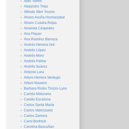
Aldo Torres
Alejandro Trejo
Alfredo Sfeir Younis
Alvaro Acuña Hormazabal
Alvaro Cuadra Rojas
Amanda Céspedes
Ana Piquer
Ana Ramírez Barraza
Andrés Herrera Gré
Andrés López
Andrés Moro
Andrés Palma
Andrés Suárez
Antonio Lara
Arturo Herrera Verdugo
Arturo Navarro
Barbara Riobo Tiozzo-Lyon
Camila Maturana
Camilo Escalona
Carlos Santa María
Carlos Valenzuela
Carlos Zamora
Carol Bortnick
Carolina Bascuñan