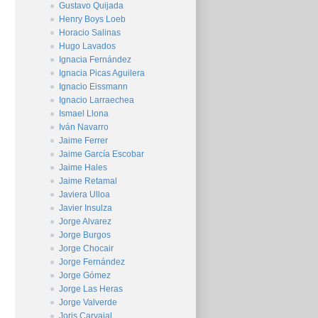
Gustavo Quijada
Henry Boys Loeb
Horacio Salinas
Hugo Lavados
Ignacia Fernández
Ignacia Picas Aguilera
Ignacio Eissmann
Ignacio Larraechea
Ismael Llona
Iván Navarro
Jaime Ferrer
Jaime García Escobar
Jaime Hales
Jaime Retamal
Javiera Ulloa
Javier Insulza
Jorge Alvarez
Jorge Burgos
Jorge Chocair
Jorge Fernández
Jorge Gómez
Jorge Las Heras
Jorge Valverde
Joris Carvajal