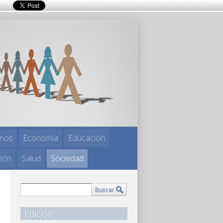
nos
Economía
Educación
gión
Salud
Sociedad
Edición