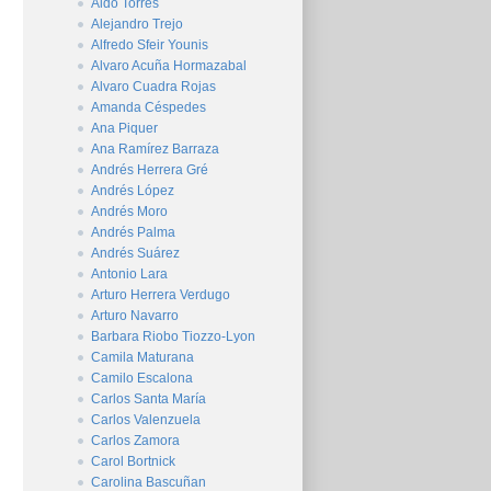
Aldo Torres
Alejandro Trejo
Alfredo Sfeir Younis
Alvaro Acuña Hormazabal
Alvaro Cuadra Rojas
Amanda Céspedes
Ana Piquer
Ana Ramírez Barraza
Andrés Herrera Gré
Andrés López
Andrés Moro
Andrés Palma
Andrés Suárez
Antonio Lara
Arturo Herrera Verdugo
Arturo Navarro
Barbara Riobo Tiozzo-Lyon
Camila Maturana
Camilo Escalona
Carlos Santa María
Carlos Valenzuela
Carlos Zamora
Carol Bortnick
Carolina Bascuñan