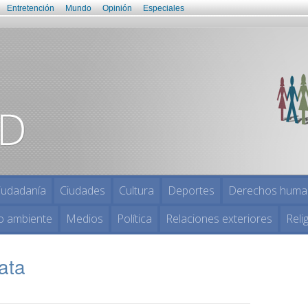
Entretención
Mundo
Opinión
Especiales
iudadanía
Ciudades
Cultura
Deportes
Derechos huma
o ambiente
Medios
Política
Relaciones exteriores
Reli
ata