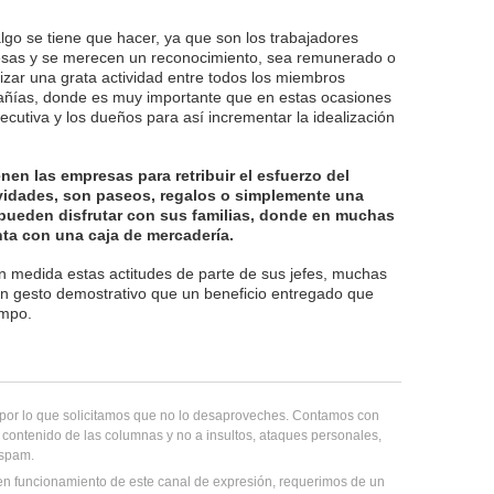
go se tiene que hacer, ya que son los trabajadores
sas y se merecen un reconocimiento, sea remunerado o
izar una grata actividad entre todos los miembros
añías, donde es muy importante que en estas ocasiones
ecutiva y los dueños para así incrementar la idealización
enen las empresas para retribuir el esfuerzo del
ividades, son paseos, regalos o simplemente una
 pueden disfrutar con sus familias, donde en muchas
a con una caja de mercadería.
an medida estas actitudes de parte de sus jefes, muchas
n gesto demostrativo que un beneficio entregado que
empo.
, por lo que solicitamos que no lo desaproveches. Contamos con
 contenido de las columnas y no a insultos, ataques personales,
 spam.
en funcionamiento de este canal de expresión, requerimos de un