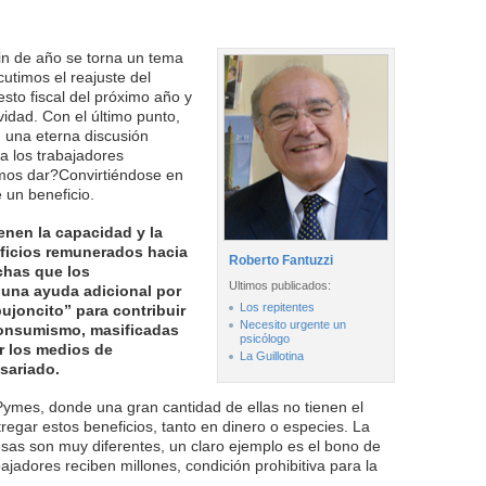
in de año se torna un tema
utimos el reajuste del
sto fiscal del próximo año y
idad. Con el último punto,
una eterna discusión
 los trabajadores
os dar?Convirtiéndose en
 un beneficio.
enen la capacidad y la
eficios remunerados hacia
Roberto Fantuzzi
chas que los
Ultimos publicados:
 una ayuda adicional por
Los repitentes
joncito” para contribuir
Necesito urgente un
 consumismo, masificadas
psicólogo
or los medios de
La Guillotina
sariado.
Pymes, donde una gran cantidad de ellas no tienen el
regar estos beneficios, tanto en dinero o especies. La
esas son muy diferentes, un claro ejemplo es el bono de
jadores reciben millones, condición prohibitiva para la
.