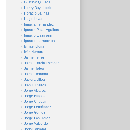
Gustavo Quijada
Henry Boys Loeb
Horacio Salinas
Hugo Lavados
Ignacia Fernández
Ignacia Picas Aguilera
Ignacio Eissmann
Ignacio Larraechea
Ismael Llona
Iván Navarro
Jaime Ferrer
Jaime García Escobar
Jaime Hales
Jaime Retamal
Javiera Ulloa
Javier Insulza
Jorge Alvarez
Jorge Burgos
Jorge Chocair
Jorge Fernández
Jorge Gómez
Jorge Las Heras
Jorge Valverde
Joris Carvajal