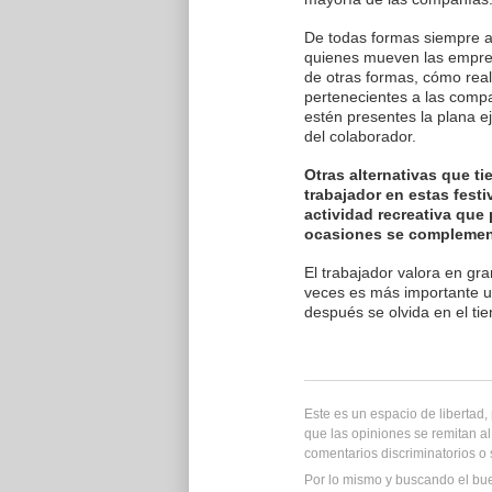
De todas formas siempre al
quienes mueven las empre
de otras formas, cómo real
pertenecientes a las comp
estén presentes la plana ej
del colaborador.
Otras alternativas que ti
trabajador en estas fest
actividad recreativa que
ocasiones se complement
El trabajador valora en gr
veces es más importante u
después se olvida en el ti
Este es un espacio de libertad
que las opiniones se remitan al
comentarios discriminatorios o
Por lo mismo y buscando el bu