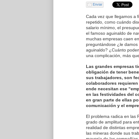
Enviar
Cada vez que llegamos a f
repetido, como cuándo disc
salario mínimo, el presupue
el famoso aguinaldo de nav
muchas empresas caen en 
preguntándose ¿le damos a
aguinaldo? ¿Cuánto podem
una complicación, más que
Las grandes empresas ti
obligación de tener ben
sus trabajadores, son fe
colaboradores requieren
ende necesitan ese “empu
en las festividades del
en gran parte de ellas p
comunicación y el empre
El problema radica en las 
grado de amplitud para ent
realidad de distintas empr
las mineras donde sus traba
mayoría de las compañías