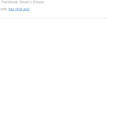
er, Facebook, Gmail o Disqus.
rarte,
haz click acá
.