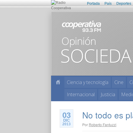
Portada
País
Deportes
Ciencia y tecnología
Cine
C
Internacional
Justicia
Medi
No todo es pl
03
DIC
2013
Por
Roberto Fantuzzi