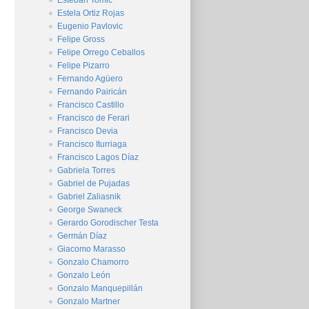
Esteban Tomic
Estela Ortiz Rojas
Eugenio Pavlovic
Felipe Gross
Felipe Orrego Ceballos
Felipe Pizarro
Fernando Agüero
Fernando Pairicán
Francisco Castillo
Francisco de Ferari
Francisco Devia
Francisco Iturriaga
Francisco Lagos Díaz
Gabriela Torres
Gabriel de Pujadas
Gabriel Zaliasnik
George Swaneck
Gerardo Gorodischer Testa
Germán Díaz
Giacomo Marasso
Gonzalo Chamorro
Gonzalo León
Gonzalo Manquepillán
Gonzalo Martner