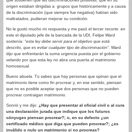
que sostienen que las discriminaciones positivas, que en su
origen estaban dirigidas a grupos que históricamente y a causa
de la discriminación (que siempre fue negativa) habían sido
maltratados, pudieran mejorar su condición.
No le gustó mucho mi respuesta y me pasó el tercer recorte: en
este el diputado jefe de la bancada de la UDI, Felipe Ward
sostenía:
“esta ley debe servir para el objetivo que está
descrito, que es evitar cualquier tipo de discriminación”
. Ward
dijo que enfrentarán la suma urgencia puesta por el gobierno
velando por que esta ley no abra una puerta al matrimonio
homosexual.
Bueno abuela. Tú sabes que hay personas que opinan que el
matrimonio tiene como fin procrear y, en ese sentido, piensan
que no es posible aceptar que dos personas que no pueden
procrear contraigan matrimonio.
Sonrió y me dijo:
¿Hay que presentar al oficial civil o al cura
una declaración jurada que indique que los futuros
cónyuges piensan procrear?; o, en su defecto ¿un
certificado médico que diga que pueden procrear?; ¿es
inválido o nulo un matrimonio si no procreas?