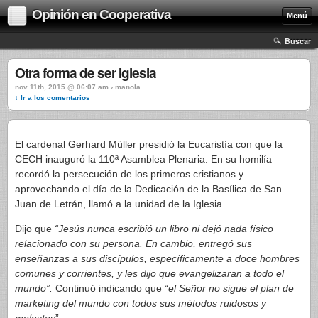
Opinión en Cooperativa
Menú
Buscar
Otra forma de ser Iglesia
nov 11th, 2015 @ 06:07 am › manola
↓ Ir a los comentarios
El cardenal Gerhard Müller presidió la Eucaristía con que la
CECH inauguró la 110ª Asamblea Plenaria. En su homilía
recordó la persecución de los primeros cristianos y
aprovechando el día de la Dedicación de la Basílica de San
Juan de Letrán, llamó a la unidad de la Iglesia.
Dijo que
“Jesús nunca escribió un libro ni dejó nada físico
relacionado con su persona. En cambio, entregó sus
enseñanzas a sus discípulos, específicamente a doce hombres
comunes y corrientes, y les dijo que evangelizaran a todo el
mundo”.
Continuó indicando que “
el Señor no sigue el plan de
marketing del mundo con todos sus métodos ruidosos y