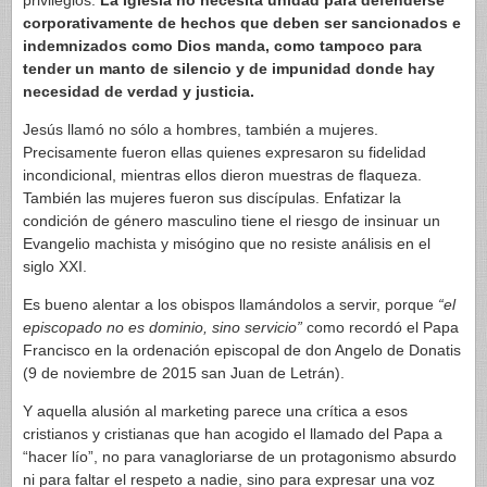
privilegios.
La Iglesia no necesita unidad para defenderse
corporativamente de hechos que deben ser sancionados e
indemnizados como Dios manda, como tampoco para
tender un manto de silencio y de impunidad donde hay
necesidad de verdad y justicia.
Jesús llamó no sólo a hombres, también a mujeres.
Precisamente fueron ellas quienes expresaron su fidelidad
incondicional, mientras ellos dieron muestras de flaqueza.
También las mujeres fueron sus discípulas. Enfatizar la
condición de género masculino tiene el riesgo de insinuar un
Evangelio machista y misógino que no resiste análisis en el
siglo XXI.
Es bueno alentar a los obispos llamándolos a servir, porque
“el
episcopado no es dominio, sino servicio”
como recordó el Papa
Francisco en la ordenación episcopal de don Angelo de Donatis
(9 de noviembre de 2015 san Juan de Letrán).
Y aquella alusión al marketing parece una crítica a esos
cristianos y cristianas que han acogido el llamado del Papa a
“hacer lío”, no para vanagloriarse de un protagonismo absurdo
ni para faltar el respeto a nadie, sino para expresar una voz