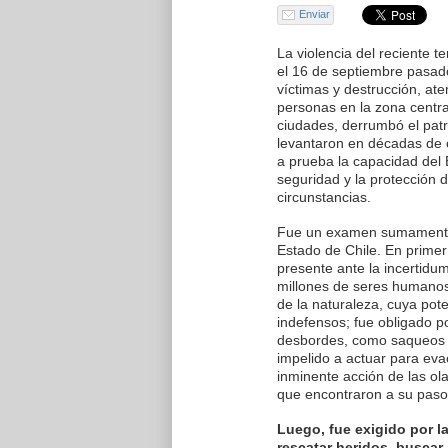
Enviar
La violencia del reciente t
el 16 de septiembre pasad
víctimas y destrucción, at
personas en la zona central
ciudades, derrumbó el patr
levantaron en décadas de 
a prueba la capacidad del 
seguridad y la protección 
circunstancias.
Fue un examen sumamente 
Estado de Chile. En primer
presente ante la incertidu
millones de seres humanos
de la naturaleza, cuya pote
indefensos; fue obligado p
desbordes, como saqueos u
impelido a actuar para eva
inminente acción de las ol
que encontraron a su paso
Luego, fue exigido por l
rescatar heridos, buscar