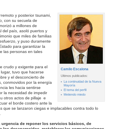
erremoto y posterior tsunami,
o, con su secuela de
emorizó a millones de
 del país, asoló puertos y
imonio que miles de familias
esfuerzo, y puso duramente
Estado para garantizar la
de las personas en tales
crudo y exigente para el
Camilo Escalona
 lugar, tuvo que hacerse
Ultimos publicados:
mbre y el desconcierto de
La continuidad de la Nueva
, conmovidos por la energía
Mayoría
ncia les hacia sentirse
El tema del perfil
or la necesidad de impedir
Metiendo miedo
 otros actos de pillaje e
cuar el borde costero ante la
as que se lanzaron ciegas e implacables contra todo lo
.
a urgencia de reponer los servicios básicos, de
 a los desaparecidos, restablecer las comunicaciones