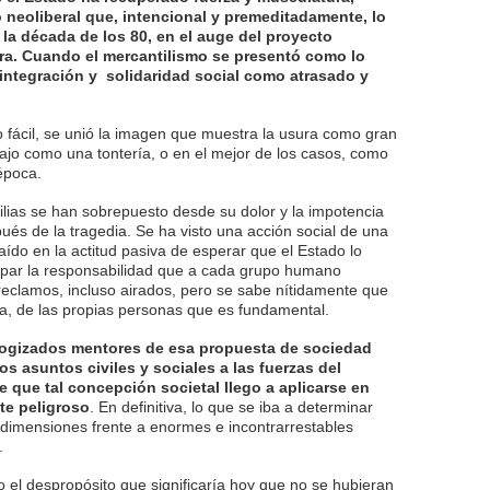
neoliberal que, intencional y premeditadamente, lo
a década de los 80, en el auge del proyecto
ura. Cuando el mercantilismo se presentó como lo
integración y solidaridad social como atrasado y
ro fácil, se unió la imagen que muestra la usura como gran
abajo como una tontería, o en el mejor de los casos, como
época.
milias se han sobrepuesto desde su dolor y la impotencia
ués de la tragedia. Se ha visto una acción social de una
aído en la actitud pasiva de esperar que el Estado lo
upar la responsabilidad que a cada grupo humano
eclamos, incluso airados, pero se sabe nítidamente que
da, de las propias personas que es fundamental.
ologizados mentores de esa propuesta de sociedad
os asuntos civiles y sociales a las fuerzas del
e que tal concepción societal llego a aplicarse en
te peligroso
. En definitiva, lo que se iba a determinar
dimensiones frente a enormes e incontrarrestables
.
l despropósito que significaría hoy que no se hubieran