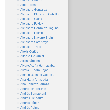
Aldo Mascareño
Aldo Torres
Alejandra González
Alejandra Placencia Cabello
Alejandro Cajas
Alejandro Foxley
Alejandro González Llaguno
Alejandro Holmes
Alejandro Navarro Brain
Alejandro Soto Araya
Alejandro Trejo
Alexis Cortés
Alfonso De Urresti
Alicia Bárcena
Alvaro Acuña Hormazabal
Alvaro Cuadra Rojas
Amauri Quilaleo Valencia
Ana María Arriagada
Ana Ramírez Barraza
Andrei Tchernitchin
Andrés Bernasconi
Andrés Fielbaum
Andrés López
Andrés Palma