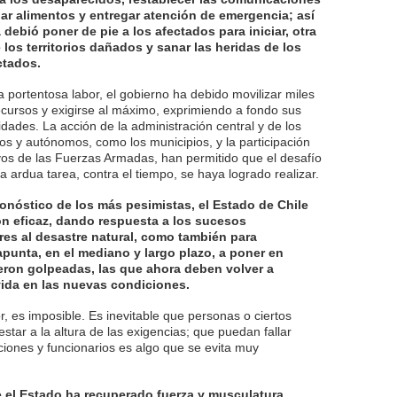
dar alimentos y entregar atención de emergencia; así
debió poner de pie a los afectados para iniciar, otra
 los territorios dañados y sanar las heridas de los
ctados.
 portentosa labor, el gobierno ha debido movilizar miles
cursos y exigirse al máximo, exprimiendo a fondo sus
lidades. La acción de la administración central y de los
s y autónomos, como los municipios, y la participación
tivos de las Fuerzas Armadas, han permitido que el desafío
 ardua tarea, contra el tiempo, se haya logrado realizar.
ronóstico de los más pesimistas, el Estado de Chile
n eficaz, dando respuesta a los sucesos
es al desastre natural, como también para
punta, en el mediano y largo plazo, a poner en
eron golpeadas, las que ahora deben volver a
vida en las nuevas condiciones.
, es imposible. Es inevitable que personas o ciertos
estar a la altura de las exigencias; que puedan fallar
iciones y funcionarios es algo que se evita muy
 el Estado ha recuperado fuerza y musculatura,