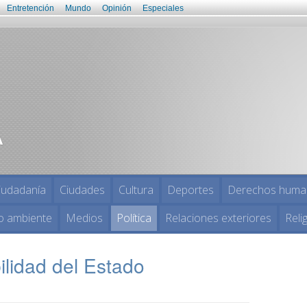
Entretención
Mundo
Opinión
Especiales
iudadanía
Ciudades
Cultura
Deportes
Derechos huma
o ambiente
Medios
Política
Relaciones exteriores
Reli
ilidad del Estado