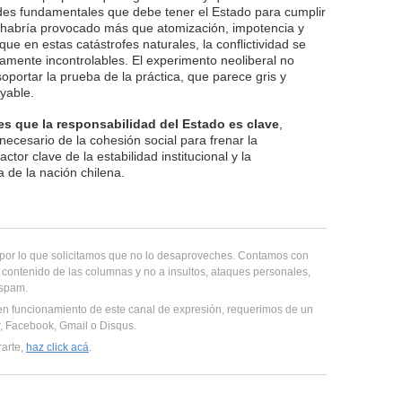
es fundamentales que debe tener el Estado para cumplir
 habría provocado más que atomización, impotencia y
ue en estas catástrofes naturales, la conflictividad se
lamente incontrolables. El experimento neoliberal no
oportar la prueba de la práctica, que parece gris y
yable.
s que la responsabilidad del Estado es clave
,
necesario de la cohesión social para frenar la
tor clave de la estabilidad institucional y la
 de la nación chilena.
, por lo que solicitamos que no lo desaproveches. Contamos con
 contenido de las columnas y no a insultos, ataques personales,
 spam.
en funcionamiento de este canal de expresión, requerimos de un
er, Facebook, Gmail o Disqus.
rarte,
haz click acá
.