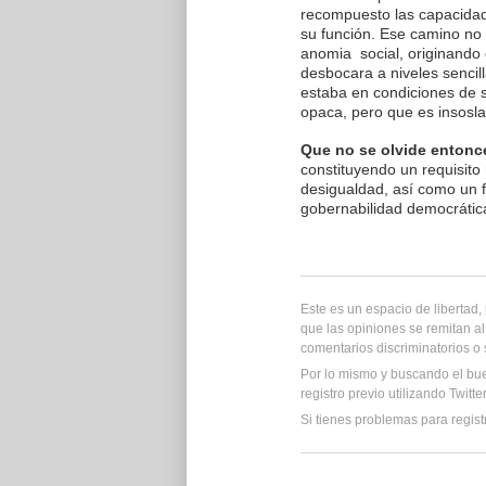
recompuesto las capacidad
su función. Ese camino no
anomia social, originando q
desbocara a niveles sencil
estaba en condiciones de s
opaca, pero que es insosla
Que no se olvide entonce
constituyendo un requisito 
desigualdad, así como un fac
gobernabilidad democrática
Este es un espacio de libertad
que las opiniones se remitan al
comentarios discriminatorios o
Por lo mismo y buscando el bu
registro previo utilizando Twitt
Si tienes problemas para regist