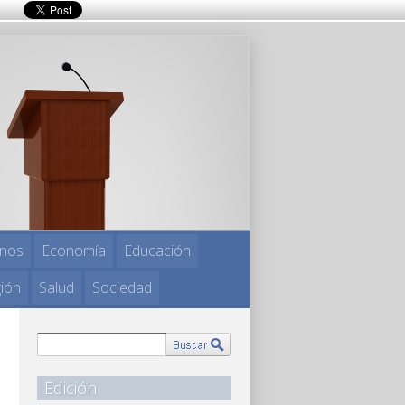
nos
Economía
Educación
gión
Salud
Sociedad
Edición