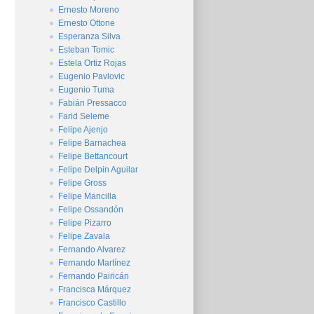
Ernesto Moreno
Ernesto Ottone
Esperanza Silva
Esteban Tomic
Estela Ortiz Rojas
Eugenio Pavlovic
Eugenio Tuma
Fabián Pressacco
Farid Seleme
Felipe Ajenjo
Felipe Barnachea
Felipe Bettancourt
Felipe Delpin Aguilar
Felipe Gross
Felipe Mancilla
Felipe Ossandón
Felipe Pizarro
Felipe Zavala
Fernando Alvarez
Fernando Martínez
Fernando Pairicán
Francisca Márquez
Francisco Castillo