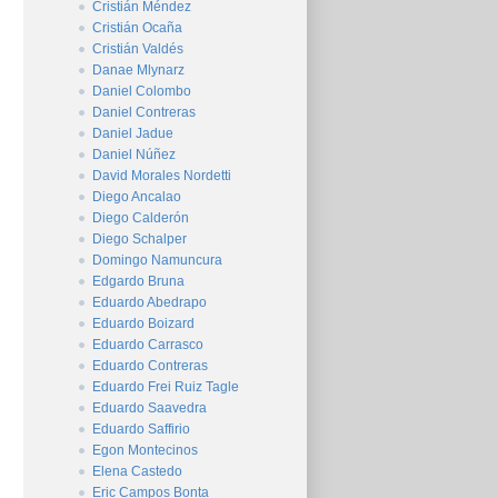
Cristián Méndez
Cristián Ocaña
Cristián Valdés
Danae Mlynarz
Daniel Colombo
Daniel Contreras
Daniel Jadue
Daniel Núñez
David Morales Nordetti
Diego Ancalao
Diego Calderón
Diego Schalper
Domingo Namuncura
Edgardo Bruna
Eduardo Abedrapo
Eduardo Boizard
Eduardo Carrasco
Eduardo Contreras
Eduardo Frei Ruiz Tagle
Eduardo Saavedra
Eduardo Saffirio
Egon Montecinos
Elena Castedo
Eric Campos Bonta