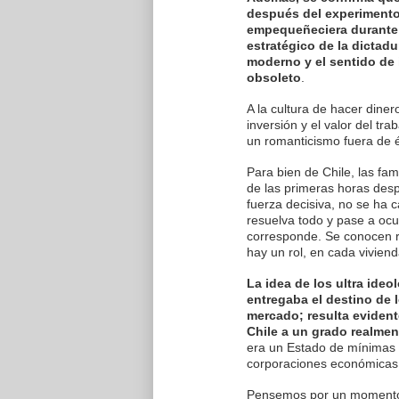
después del experimento 
empequeñeciera durante l
estratégico de la dictad
moderno y el sentido de 
obsoleto
.
A la cultura de hacer dine
inversión y el valor del tr
un romanticismo fuera de 
Para bien de Chile, las fa
de las primeras horas desp
fuerza decisiva, no se ha c
resuelva todo y pase a oc
corresponde. Se conocen r
hay un rol, en cada vivien
La idea de los ultra ide
entregaba el destino de l
mercado; resulta evident
Chile a un grado realmen
era un Estado de mínimas 
corporaciones económicas
Pensemos por un momento e