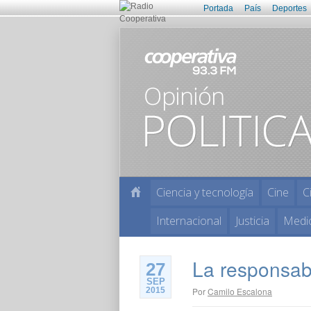
Portada
País
Deportes
Ciencia y tecnología
Cine
C
Internacional
Justicia
Medi
La responsab
27
SEP
2015
Por
Camilo Escalona