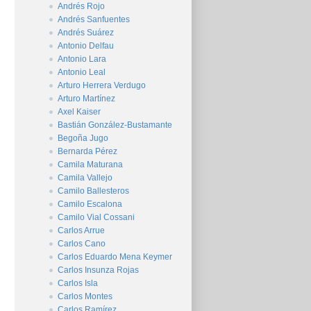
Andrés Rojo
Andrés Sanfuentes
Andrés Suárez
Antonio Delfau
Antonio Lara
Antonio Leal
Arturo Herrera Verdugo
Arturo Martínez
Axel Kaiser
Bastián González-Bustamante
Begoña Jugo
Bernarda Pérez
Camila Maturana
Camila Vallejo
Camilo Ballesteros
Camilo Escalona
Camilo Vial Cossani
Carlos Arrue
Carlos Cano
Carlos Eduardo Mena Keymer
Carlos Insunza Rojas
Carlos Isla
Carlos Montes
Carlos Ramírez