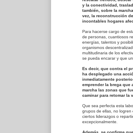
y la conectividad, trasla
también, sobre la marcha 
vez, la reconstrucción de
incontables hogares afe
Para hacerse cargo de esta
de personas, cuantiosos re
energías, talentos y posibi
organismos descentralizado
multitudinaria de los efec
se pueda encarar y que una
Es decir, que contra el p
ha desplegado una acció
inmediatamente posterior
emprender la brega que a
marcha las zonas que fu
caminar para retomar la 
Que sea perfecta esta labor
grupos de ellas, no logren 
ciertos liderazgos o repart
excepcionalmente.
Además, se confirma que