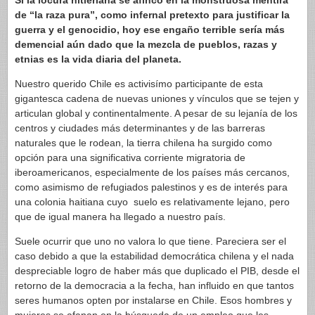
Si la locura hitleriana se afinco en la monstruosa mentira
de “la raza pura”, como infernal pretexto para justificar la
guerra y el genocidio, hoy ese engaño terrible sería más
demencial aún dado que la mezcla de pueblos, razas y
etnias es la vida diaria del planeta.
Nuestro querido Chile es activisímo participante de esta
gigantesca cadena de nuevas uniones y vínculos que se tejen y
articulan global y continentalmente. A pesar de su lejanía de los
centros y ciudades más determinantes y de las barreras
naturales que le rodean, la tierra chilena ha surgido como
opción para una significativa corriente migratoria de
iberoamericanos, especialmente de los países más cercanos,
como asimismo de refugiados palestinos y es de interés para
una colonia haitiana cuyo suelo es relativamente lejano, pero
que de igual manera ha llegado a nuestro país.
Suele ocurrir que uno no valora lo que tiene. Pareciera ser el
caso debido a que la estabilidad democrática chilena y el nada
despreciable logro de haber más que duplicado el PIB, desde el
retorno de la democracia a la fecha, han influido en que tantos
seres humanos opten por instalarse en Chile. Esos hombres y