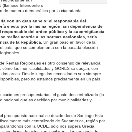
s segundas serían
d (llámese Intendente o
to de manera democrática por la ciudadanía.
ría con un gran anhelo: el responsable del
ería electo por la misma región, sin dependencia de
l responsable del orden público y la supervigilancia
 se realice acorde a las normas nacionales, sería
ncia de la República.
Un gran paso en favor de la
 del país, que se complementa con la pasada elección
Regionales.
de Rentas Regionales es otro consenso de relevancia.
cómo las municipalidades y GORES se quejan, con
nuidas arcas. Desde luego las necesidades son siempre
disponibles, pero no estamos precisamente en un país
jecuciones presupuestarias, el gasto descentralizado (la
co nacional que es decidido por municipalidades y
del presupuesto nacional se decide desde Santiago.Esto
 fiscalmente más centralizado de Sudamérica, región por
omparándonos con la OCDE, sólo nos supera Grecia,
superficies de estos son similares a las regiones de