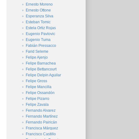
Ernesto Moreno
Ernesto Ottone
Esperanza Silva
Esteban Tomic
Estela Ortiz Rojas
Eugenio Pavlovic
Eugenio Tuma
Fabián Pressacco
Farid Seleme
Felipe Ajenjo
Felipe Barnachea
Felipe Bettancourt
Felipe Delpin Aguilar
Felipe Gross
Felipe Mancilla
Felipe Ossandón
Felipe Pizarro
Felipe Zavala
Fernando Alvarez
Fernando Martínez
Fernando Pairicán
Francisca Márquez
Francisco Castillo