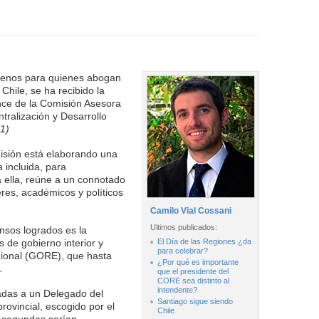
menos para quienes abogan
 Chile, se ha recibido la
nce de la Comisión Asesora
tralización y Desarrollo
(1)
isión está elaborando una
 incluida, para
a ella, reúne a un connotado
eres, académicos y políticos
Camilo Vial Cossani
Ultimos publicados:
nsos logrados es la
 de gobierno interior y
El Día de las Regiones ¿da
para celebrar?
gional (GORE), que hasta
¿Por qué es importante
.
que el presidente del
CORE sea distinto al
intendente?
adas a un Delegado del
Santiago sigue siendo
rovincial, escogido por el
Chile