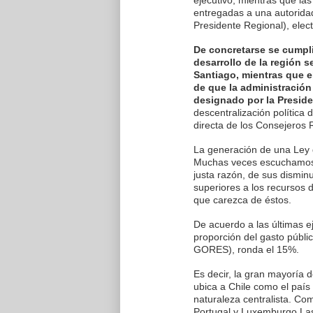
ejecutivo, mientras que la
entregadas a una autorida
Presidente Regional), elec
De concretarse se cumpli
desarrollo de la región s
Santiago, mientras que e
de que la administración
designado por la Preside
descentralización política
directa de los Consejeros 
La generación de una Ley 
Muchas veces escuchamos 
justa razón, de sus dismi
superiores a los recursos 
que carezca de éstos.
De acuerdo a las últimas e
proporción del gasto públi
GORES), ronda el 15%.
Es decir, la gran mayoría 
ubica a Chile como el país
naturaleza centralista. C
Portugal y Luxemburgo.Las 