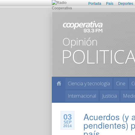
Portada
País
Deportes
Ciencia y tecnología
Cine
C
Internacional
Justicia
Medi
Acuerdos (y 
03
pendientes) p
SEP
2014
país