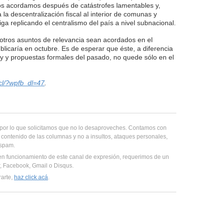
o nos acordamos después de catástrofes lamentables y,
a la descentralización fiscal al interior de comunas y
ga replicando el centralismo del país a nivel subnacional.
otros asuntos de relevancia sean acordados en el
blicaría en octubre. Es de esperar que éste, a diferencia
y y propuestas formales del pasado, no quede sólo en el
.cl/?wpfb_dl=47
.
, por lo que solicitamos que no lo desaproveches. Contamos con
 contenido de las columnas y no a insultos, ataques personales,
 spam.
en funcionamiento de este canal de expresión, requerimos de un
er, Facebook, Gmail o Disqus.
rarte,
haz click acá
.