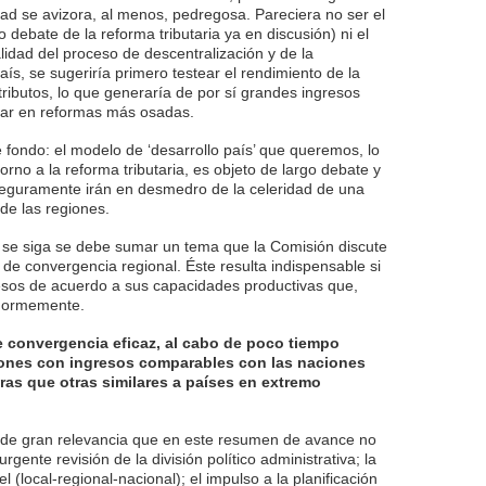
ad se avizora, al menos, pedregosa. Pareciera no ser el
debate de la reforma tributaria ya en discusión) ni el
idad del proceso de descentralización y de la
país, se sugeriría primero testear el rendimiento de la
e tributos, lo que generaría de por sí grandes ingresos
zar en reformas más osadas.
e fondo: el modelo de ‘desarrollo país’ que queremos, lo
rno a la reforma tributaria, es objeto de largo debate y
eguramente irán en desmedro de la celeridad de una
 de las regiones.
se siga se debe sumar un tema que la Comisión discute
 de convergencia regional. Éste resulta indispensable si
resos de acuerdo a sus capacidades productivas que,
normemente.
e convergencia eficaz, al cabo de poco tiempo
iones con ingresos comparables con las naciones
tras que otras similares a países en extremo
s de gran relevancia que en este resumen de avance no
urgente revisión de la división político administrativa; la
el (local-regional-nacional); el impulso a la planificación