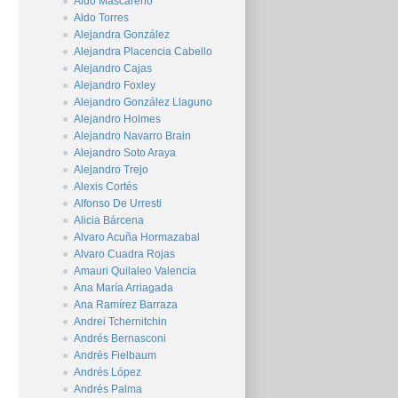
Aldo Mascareño
Aldo Torres
Alejandra González
Alejandra Placencia Cabello
Alejandro Cajas
Alejandro Foxley
Alejandro González Llaguno
Alejandro Holmes
Alejandro Navarro Brain
Alejandro Soto Araya
Alejandro Trejo
Alexis Cortés
Alfonso De Urresti
Alicia Bárcena
Alvaro Acuña Hormazabal
Alvaro Cuadra Rojas
Amauri Quilaleo Valencia
Ana María Arriagada
Ana Ramírez Barraza
Andrei Tchernitchin
Andrés Bernasconi
Andrés Fielbaum
Andrés López
Andrés Palma