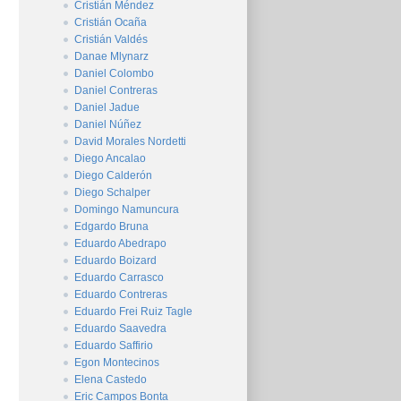
Cristián Méndez
Cristián Ocaña
Cristián Valdés
Danae Mlynarz
Daniel Colombo
Daniel Contreras
Daniel Jadue
Daniel Núñez
David Morales Nordetti
Diego Ancalao
Diego Calderón
Diego Schalper
Domingo Namuncura
Edgardo Bruna
Eduardo Abedrapo
Eduardo Boizard
Eduardo Carrasco
Eduardo Contreras
Eduardo Frei Ruiz Tagle
Eduardo Saavedra
Eduardo Saffirio
Egon Montecinos
Elena Castedo
Eric Campos Bonta