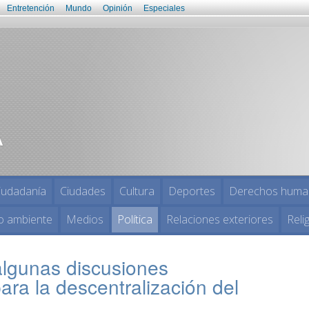
Entretención
Mundo
Opinión
Especiales
iudadanía
Ciudades
Cultura
Deportes
Derechos huma
o ambiente
Medios
Política
Relaciones exteriores
Reli
algunas discusiones
ara la descentralización del