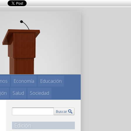
nos
Economía
Educación
gión
Salud
Sociedad
Edición