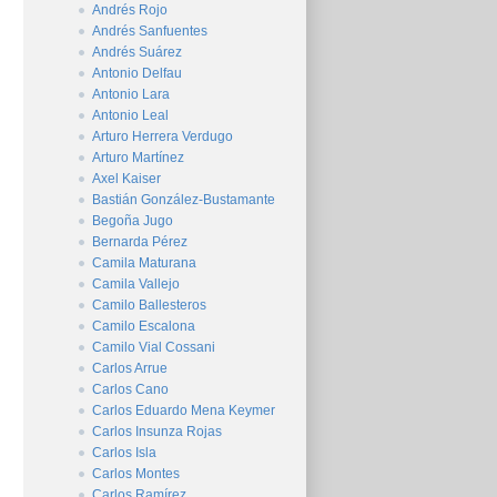
Andrés Rojo
Andrés Sanfuentes
Andrés Suárez
Antonio Delfau
Antonio Lara
Antonio Leal
Arturo Herrera Verdugo
Arturo Martínez
Axel Kaiser
Bastián González-Bustamante
Begoña Jugo
Bernarda Pérez
Camila Maturana
Camila Vallejo
Camilo Ballesteros
Camilo Escalona
Camilo Vial Cossani
Carlos Arrue
Carlos Cano
Carlos Eduardo Mena Keymer
Carlos Insunza Rojas
Carlos Isla
Carlos Montes
Carlos Ramírez