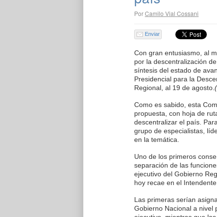
Por
Camilo Vial Cossani
Enviar
Con gran entusiasmo, al 
por la descentralización de
síntesis del estado de ava
Presidencial para la Descen
Regional, al 19 de agosto.
Como es sabido, esta Com
propuesta, con hoja de ruta
descentralizar el país. Par
grupo de especialistas, líd
en la temática.
Uno de los primeros conse
separación de las funciones
ejecutivo del Gobierno Re
hoy recae en el Intendente
Las primeras serían asign
Gobierno Nacional a nivel p