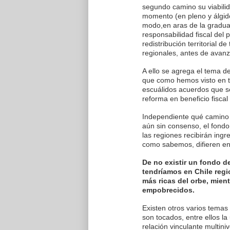
segundo camino su viabilid
momento (en pleno y álgido 
modo,en aras de la gradual
responsabilidad fiscal del 
redistribución territorial d
regionales, antes de avan
A ello se agrega el tema d
que como hemos visto en to
escuálidos acuerdos que s
reforma en beneficio fiscal
Independiente qué camino 
aún sin consenso, el fondo
las regiones recibirán ing
como sabemos, difieren e
De no existir un fondo d
tendríamos en Chile reg
más ricas del orbe, mien
empobrecidos.
Existen otros varios tema
son tocados, entre ellos la 
relación vinculante multiniv