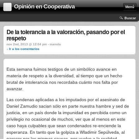
Opinión en Cooperativa
Menú
Buscar
De la tolerancia a la valoración, pasando por el
respeto
nov 2nd, 2013 @ 12:04 pm › manola
↓ Ir a los comentarios
Esta semana fuimos testigos de un simbólico avance en
materia de respeto a la diversidad, al tiempo que un hecho
brutal de intolerancia nos recordaba cuánto nos falta por
avanzar.
Las condenas aplicadas a los imputados por el asesinato de
Daniel Zamudio sacian sólo en parte nuestra hambre y sed de
justicia, en un país donde la impunidad es percibida como un
privilegio no ocasional de muchos, ver que al menos en este
caso haya culpables que sean condenados re-enciende la
esperanza. En tanto que la golpiza a Wladimir Sepúlveda, al
parecer por las mismas causas, nos vuelve a la realidad