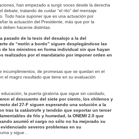
raciones, han empezado a surgir voces desde la derecha
l debate, tratando de cuidar “el rito” del mensaje
yo. Todo hace suponer que es una actuación por
ñar la actuación del Presidente, más que por la
s deben hacerse distintas.
 pasado de la tesis del desalojo a la del
rte de “motín a bordo” siguen desplegándose las
de los ministros en forma individual sin que hayan
os realizados por el mandatario por imponer orden en
e incumplimientos, de promesas que se quedan en el
 en el magro resultado que tiene en su evaluación
ducación, la puerta giratoria que sigue sin candado,
eron el descuento del siete por ciento, los chilenos y
remoto del 27-F siguen esperando una solución a la
n tras la catástrofe y tendrán que soportar un tercer
lamentables de frío y humedad, la ONEMI 2.0 que
cuando asumió el cargo no sólo no ha mejorado su
 evidenciado severos problemas en su
 suma y sigue…