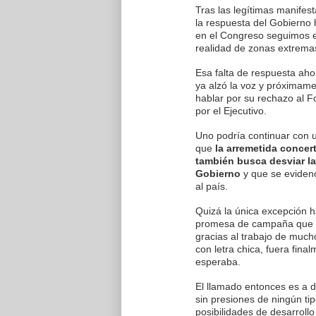
Tras las legítimas manifes
la respuesta del Gobierno 
en el Congreso seguimos e
realidad de zonas extremas
Esa falta de respuesta ah
ya alzó la voz y próximame
hablar por su rechazo al 
por el Ejecutivo.
Uno podría continuar con u
que
la arremetida concer
también busca desviar la
Gobierno
y que se evidenc
al país.
Quizá la única excepción h
promesa de campaña que el
gracias al trabajo de much
con letra chica, fuera fin
esperaba.
El llamado entonces es a d
sin presiones de ningún ti
posibilidades de desarrollo