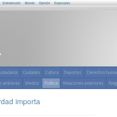
Entretención
Mundo
Opinión
Especiales
iudadanía
Ciudades
Cultura
Deportes
Derechos huma
o ambiente
Medios
Política
Relaciones exteriores
Reli
rdad importa