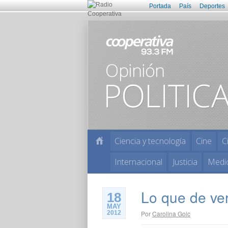
Portada
País
Deportes
Ciencia y tecnología
Cine
C
Internacional
Justicia
Medi
Lo que de ve
18
MAY
2012
Por
Carolina Goic