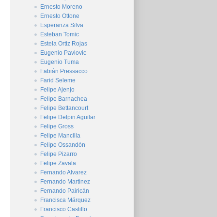
Ernesto Moreno
Ernesto Ottone
Esperanza Silva
Esteban Tomic
Estela Ortiz Rojas
Eugenio Pavlovic
Eugenio Tuma
Fabián Pressacco
Farid Seleme
Felipe Ajenjo
Felipe Barnachea
Felipe Bettancourt
Felipe Delpin Aguilar
Felipe Gross
Felipe Mancilla
Felipe Ossandón
Felipe Pizarro
Felipe Zavala
Fernando Alvarez
Fernando Martínez
Fernando Pairicán
Francisca Márquez
Francisco Castillo