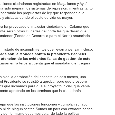
taciones ciudadanas registradas en Magallanes y Aysén,
ha sido mejorar los sistemas de represión, mientras tanto
sperando las propuestas de ley que respondan a la
 y aisladas donde el costo de vida es mayor.
ora ha provocado el malestar ciudadano en Calama que
nte serán otras ciudades del norte las que darán que
Fondenor (Fondo de Desarrollo para el Norte) anunciado
n listado de incumplimientos que llevan a pensar incluso,
tada con la Moneda contra la presidenta Bachelet
 atención de las evidentes fallas de gestión de este
iarán en la tercera cuenta que el mandatario entregará
a sido la aprobación del posnatal de seis meses, una
 Presidente se resistió a aprobar pero que prosperó
os que luchamos para que el proyecto inicial, que venía
almente aprobado en los términos que la ciudadanía
ejar que las instituciones funcionen y cumplan su labor
po ni de ningún sector. Somos un país con extraordinarias
 y por lo mismo debemos dejar de lado la política