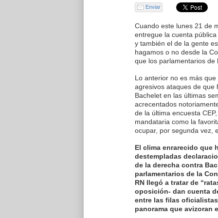
Enviar
Cuando este lunes 21 de m
entregue la cuenta pública 
y también el de la gente e
hagamos o no desde la Co
que los parlamentarios de 
Lo anterior no es más que 
agresivos ataques de que h
Bachelet en las últimas se
acrecentados notoriamente
de la última encuesta CEP, 
mandataria como la favorit
ocupar, por segunda vez, el
El clima enrarecido que 
destempladas declaracio
de la derecha contra Bac
parlamentarios de la Con
RN llegó a tratar de “rat
oposición- dan cuenta d
entre las filas oficialist
panorama que avizoran en