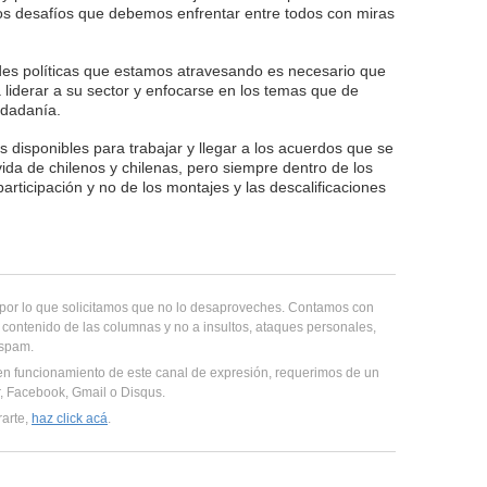
os desafíos que debemos enfrentar entre todos con miras
es políticas que estamos atravesando es necesario que
 liderar a su sector y enfocarse en los temas que de
udadanía.
 disponibles para trabajar y llegar a los acuerdos que se
vida de chilenos y chilenas, pero siempre dentro de los
articipación y no de los montajes y las descalificaciones
, por lo que solicitamos que no lo desaproveches. Contamos con
 contenido de las columnas y no a insultos, ataques personales,
 spam.
en funcionamiento de este canal de expresión, requerimos de un
er, Facebook, Gmail o Disqus.
rarte,
haz click acá
.