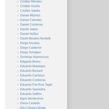
Cristián Méndez
Cristián Ocaña
Cristián Valdés
Danae Mlynarz
Daniel Colombo
Daniel Contreras
Daniel Jadue
Daniel Núñez
David Morales Nordetti
Diego Ancalao
Diego Calderón
Diego Schalper
Domingo Namuncura
Edgardo Bruna
Eduardo Abedrapo
Eduardo Boizard
Eduardo Carrasco
Eduardo Contreras
Eduardo Frei Ruiz Tagle
Eduardo Saavedra
Eduardo Saffirio
Egon Montecinos
Elena Castedo
Eric Campos Bonta