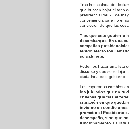
Tras la escalada de decla
que buscan bajar el tono de
presidencial del 21 de ma
conveniencia para no empa
convicción de que las cosa
Y es que este gobierno ha
desembarque. En una sue
campañas presidenciales 
tenido efecto los llamad
su gabinete.
Podemos hacer una lista d
discurso y que se reflejan
ciudadana este gobierno.
Los esperados cambios en e
los jubilados que no tuvi
chilenas que tras el ter
situación en que quedaro
invierno en condiciones 
prometió el Presidente 
desempeño, sino que ha
funcionamiento.
La lista