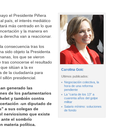
ayo el Presidente Piñera
al país, el interés mediático
stará más centrado en lo que
ncertación y la manera en
la derecha van a reaccionar.
la consecuencia tras los
a sido objeto la Presidenta
manas, los que se vieron
 tras conocerse el resultado
que sitúan a la ex
Carolina Goic
a de la ciudadanía para
Ultimos publicados:
 sillón presidencial.
Negociación colectiva, la
hora de una reforma
han generado las
pendiente
nes de los parlamentarios
La “carta de los 13” a
helet y también contra
cuarenta años del golpe
militar
certación -un diputado de
Salario mínimo: soluciones
as” a sus colegas de
de fondo
el nerviosismo que existe
as ante el sombrío
 materia política.