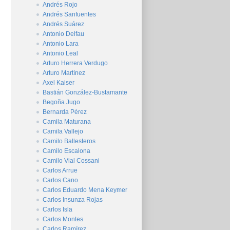
Andrés Rojo
Andrés Sanfuentes
Andrés Suárez
Antonio Delfau
Antonio Lara
Antonio Leal
Arturo Herrera Verdugo
Arturo Martínez
Axel Kaiser
Bastián González-Bustamante
Begoña Jugo
Bernarda Pérez
Camila Maturana
Camila Vallejo
Camilo Ballesteros
Camilo Escalona
Camilo Vial Cossani
Carlos Arrue
Carlos Cano
Carlos Eduardo Mena Keymer
Carlos Insunza Rojas
Carlos Isla
Carlos Montes
Carlos Ramírez