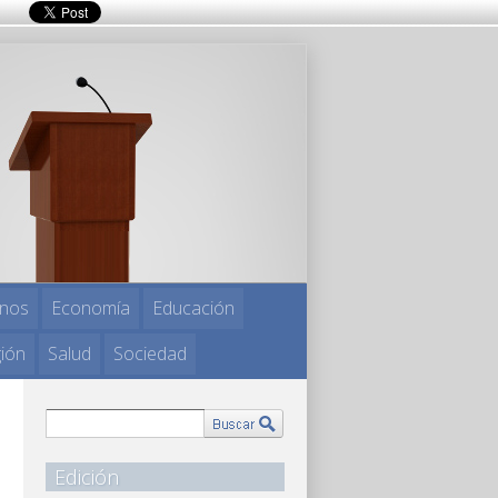
nos
Economía
Educación
gión
Salud
Sociedad
Edición