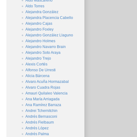
Aldo Mascareño
Aldo Torres
Alejandra González
Alejandra Placencia Cabello
Alejandro Cajas
Alejandro Foxley
Alejandro González Llaguno
Alejandro Holmes
Alejandro Navarro Brain
Alejandro Soto Araya
Alejandro Trejo
Alexis Cortés
Alfonso De Urresti
Alicia Bárcena
Alvaro Acuña Hormazabal
Alvaro Cuadra Rojas
Amauri Quilaleo Valencia
Ana María Arriagada
Ana Ramírez Barraza
Andrei Tchernitchin
Andrés Bernasconi
Andrés Fielbaum
Andrés López
Andrés Palma