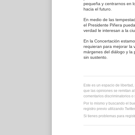
pequeña y centrarnos en l
hacia el futuro.
En medio de las tempestad
el Presidente Piñera pueda
verdad le interesan a la ci
En la Concertación estamos
requieran para mejorar la 
márgenes del diálogo y la p
sin sustento.
Este es un espacio de libertad
que las opiniones se remitan al
comentarios discriminatorios o
Por lo mismo y buscando el bu
registro previo utilizando Twitt
Si tienes problemas para regist