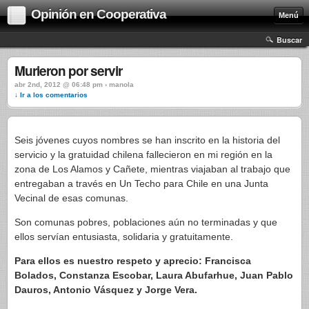
Opinión en Cooperativa
Menú
Buscar
Murieron por servir
abr 2nd, 2012 @ 06:48 pm › manola
↓ Ir a los comentarios
Seis jóvenes cuyos nombres se han inscrito en la historia del
servicio y la gratuidad chilena fallecieron en mi región en la
zona de Los Alamos y Cañete, mientras viajaban al trabajo que
entregaban a través en Un Techo para Chile en una Junta
Vecinal de esas comunas.
Son comunas pobres, poblaciones aún no terminadas y que
ellos servían entusiasta, solidaria y gratuitamente.
Para ellos es nuestro respeto y aprecio: Francisca
Bolados, Constanza Escobar, Laura Abufarhue, Juan Pablo
Dauros, Antonio Vásquez y Jorge Vera.