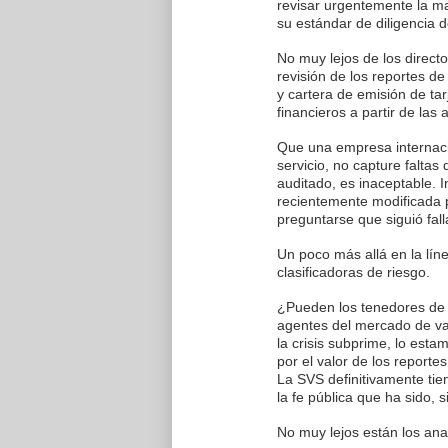
revisar urgentemente la ma
su estándar de diligencia d
No muy lejos de los direct
revisión de los reportes de
y cartera de emisión de tar
financieros a partir de las
Que una empresa internaci
servicio, no capture falta
auditado, es inaceptable. 
recientemente modificada p
preguntarse que siguió fal
Un poco más allá en la lín
clasificadoras de riesgo.
¿Pueden los tenedores de b
agentes del mercado de val
la crisis subprime, lo est
por el valor de los reporte
La SVS definitivamente ti
la fe pública que ha sido,
No muy lejos están los ana