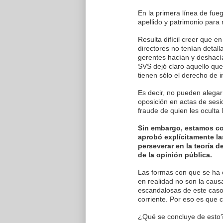
En la primera línea de fue
apellido y patrimonio para 
Resulta difícil creer que 
directores no tenían detal
gerentes hacían y deshacía
SVS dejó claro aquello qu
tienen sólo el derecho de i
Es decir, no pueden alega
oposición en actas de sesi
fraude de quien les oculta 
Sin embargo, estamos con
aprobó explícitamente la
perseverar en la teoría 
de la opinión pública.
Las formas con que se ha 
en realidad no son la caus
escandalosas de este caso
corriente. Por eso es que c
¿Qué se concluye de esto?