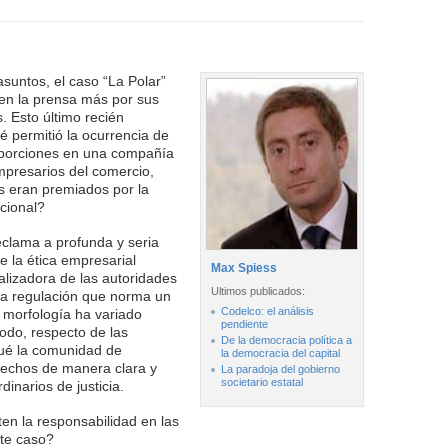
suntos, el caso “La Polar”
 en la prensa más por sus
. Esto último recién
 permitió la ocurrencia de
oporciones en una compañía
empresarios del comercio,
es eran premiados por la
cional?
eclama a profunda y seria
e la ética empresarial
Max Spiess
calizadora de las autoridades
Ultimos publicados:
a regulación que norma un
Codelco: el análisis
 morfología ha variado
pendiente
todo, respecto de las
De la democracia política a
ué la comunidad de
la democracia del capital
rechos de manera clara y
La paradoja del gobierno
societario estatal
dinarios de justicia.
en la responsabilidad en las
te caso?