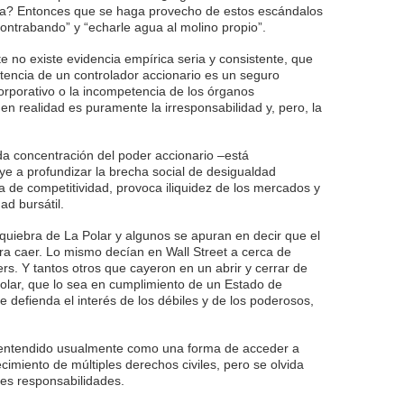
la? Entonces que se haga provecho de estos escándalos
contrabando” y “echarle agua al molino propio”.
e no existe evidencia empírica seria y consistente, que
tencia de un controlador accionario es un seguro
corporativo o la incompetencia de los órganos
en realidad es puramente la irresponsabilidad y, pero, la
da concentración del poder accionario –está
e a profundizar la brecha social de desigualdad
ta de competitividad, provoca iliquidez de los mercados y
ad bursátil.
quiebra de La Polar y algunos se apuran en decir que el
ra caer. Lo mismo decían en Wall Street a cerca de
s. Y tantos otros que cayeron en un abrir y cerrar de
Polar, que lo sea en cumplimiento de un Estado de
 defienda el interés de los débiles y de los poderosos,
s entendido usualmente como una forma de acceder a
ecimiento de múltiples derechos civiles, pero se olvida
es responsabilidades.