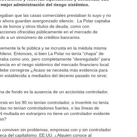
mejor administración del riesgo sistémico.
legaban que las casas comerciales prestaban lo suyo y no
co ahora guardan avergonzado silencio. La Polar captaba
ies de bonos y otros títulos de deuda, como con
acciones ofrecidas públicamente en el mercado de
ado a un sinnúmero de créditos bancarios.
emente la fe pública y se incrusta en la médula misma
hileno. Entonces, si bien La Polar no tenía “chapa” de
eraba como uno, pero completamente “desregulado” para
ncia en el riesgo sistémico del mercado financiero local.
 debe corregirse ¿Acaso se necesita más evidencia para
ón establecida a mediados del decenio pasado no sirve;
 de fondo es la ausencia de un accionista controlador.
sis en los 90 no tenían controlador, o Inverlink no tenía
das no tenían controladores fuertes, o las líneas de
 multada en extranjero no tiene un controlador evidente
nes?
 conviven sin problemas, empresas con y sin controlador
meca del capitalismo: EE.UU. ¿Alguien conoce al