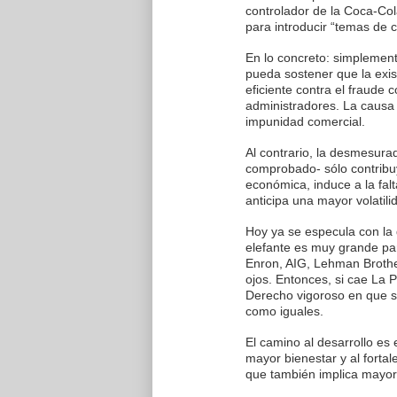
controlador de la Coca-Co
para introducir “temas de 
En lo concreto: simplement
pueda sostener que la exis
eficiente contra el fraude 
administradores. La causa 
impunidad comercial.
Al contrario, la desmesura
comprobado- sólo contribuy
económica, induce a la fal
anticipa una mayor volatilid
Hoy ya se especula con la 
elefante es muy grande pa
Enron, AIG, Lehman Brother
ojos. Entonces, si cae La 
Derecho vigoroso en que se
como iguales.
El camino al desarrollo e
mayor bienestar y al fortal
que también implica mayor