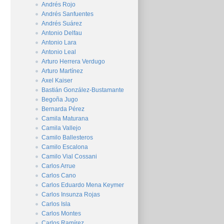
Andrés Rojo
Andrés Sanfuentes
Andrés Suárez
Antonio Delfau
Antonio Lara
Antonio Leal
Arturo Herrera Verdugo
Arturo Martínez
Axel Kaiser
Bastián González-Bustamante
Begoña Jugo
Bernarda Pérez
Camila Maturana
Camila Vallejo
Camilo Ballesteros
Camilo Escalona
Camilo Vial Cossani
Carlos Arrue
Carlos Cano
Carlos Eduardo Mena Keymer
Carlos Insunza Rojas
Carlos Isla
Carlos Montes
Carlos Ramírez