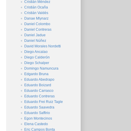
Cristián Méndez
Cristián Ocaña
Cristián Valdés
Danae Mlynarz
Daniel Colombo
Daniel Contreras
Daniel Jadue
Daniel Núñez
David Morales Nordetti
Diego Ancalao
Diego Calderón
Diego Schalper
Domingo Namuncura
Edgardo Bruna
Eduardo Abedrapo
Eduardo Boizard
Eduardo Carrasco
Eduardo Contreras
Eduardo Frei Ruiz Tagle
Eduardo Saavedra
Eduardo Saffirio
Egon Montecinos
Elena Castedo
Eric Campos Bonta