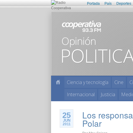
Portada
País
Deportes
Ciencia y tecnología
Cine
C
Internacional
Justicia
Medi
Los responsa
25
Polar
JUN
2011
Por
Max Spiess