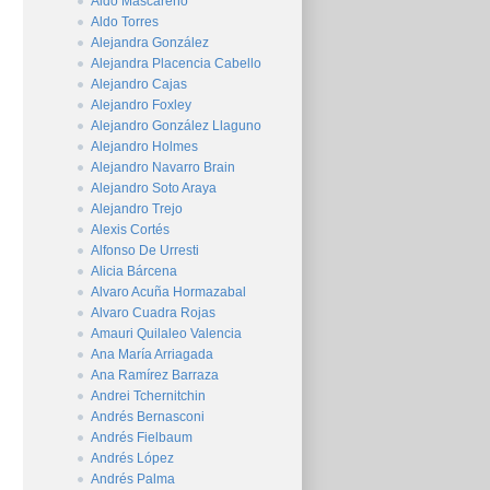
Aldo Mascareño
Aldo Torres
Alejandra González
Alejandra Placencia Cabello
Alejandro Cajas
Alejandro Foxley
Alejandro González Llaguno
Alejandro Holmes
Alejandro Navarro Brain
Alejandro Soto Araya
Alejandro Trejo
Alexis Cortés
Alfonso De Urresti
Alicia Bárcena
Alvaro Acuña Hormazabal
Alvaro Cuadra Rojas
Amauri Quilaleo Valencia
Ana María Arriagada
Ana Ramírez Barraza
Andrei Tchernitchin
Andrés Bernasconi
Andrés Fielbaum
Andrés López
Andrés Palma