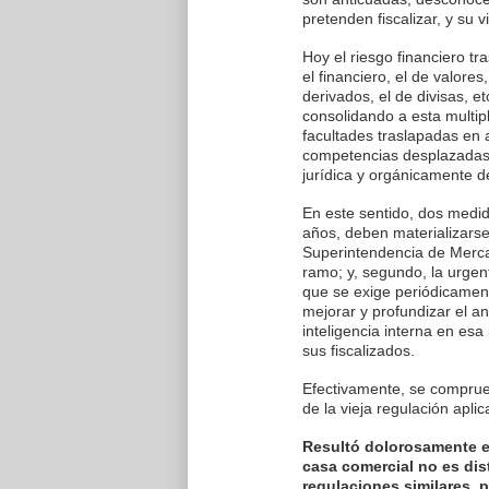
pretenden fiscalizar, y su 
Hoy el riesgo financiero tr
el financiero, el de valore
derivados, el de divisas, e
consolidando a esta multip
facultades traslapadas en 
competencias desplazadas 
jurídica y orgánicamente d
En este sentido, dos medi
años, deben materializarse
Superintendencia de Mercad
ramo; y, segundo, la urge
que se exige periódicament
mejorar y profundizar el an
inteligencia interna en esa
sus fiscalizados.
Efectivamente, se comprueb
de la vieja regulación apli
Resultó dolorosamente ev
casa comercial no es dis
regulaciones similares, 