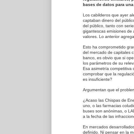
bases de datos para una 
Los cabilderos que ayer a
captaban dinero del públi
del público, tanto con ser
gigantescas emisiones de 
valores. Lo anterior agreg
Esto ha comprometido grav
del mercado de capitales c
banco, es obvio que si op
los parámetros de su releva
Esa asimetría competitiva
comprobar que la regulaci
es insuficiente?
Argumentan que el problema
¿Acaso las Chispas de Ener
uno, o las farmacias coludi
buses son anónimas, o LAN
a la fecha de las infraccio
En mercados desarrollados
definido. Ni pensar en la 