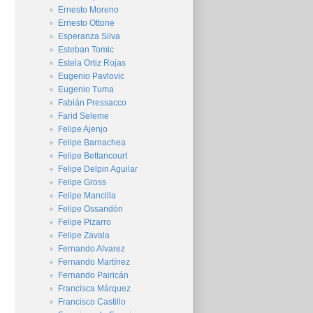
Ernesto Moreno
Ernesto Ottone
Esperanza Silva
Esteban Tomic
Estela Ortiz Rojas
Eugenio Pavlovic
Eugenio Tuma
Fabián Pressacco
Farid Seleme
Felipe Ajenjo
Felipe Barnachea
Felipe Bettancourt
Felipe Delpin Aguilar
Felipe Gross
Felipe Mancilla
Felipe Ossandón
Felipe Pizarro
Felipe Zavala
Fernando Alvarez
Fernando Martínez
Fernando Pairicán
Francisca Márquez
Francisco Castillo