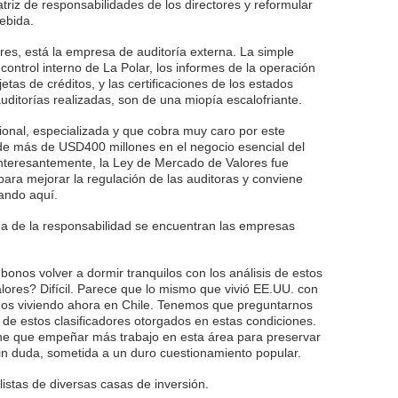
triz de responsabilidades de los directores y reformular
ebida.
ores, está la empresa de auditoría externa. La simple
 control interno de La Polar, los informes de la operación
jetas de créditos, y las certificaciones de los estados
 auditorías realizadas, son de una miopía escalofriante.
onal, especializada y que cobra muy caro por este
s de más de USD400 millones en el negocio esencial del
Interesantemente, la Ley de Mercado de Valores fue
ara mejorar la regulación de las auditoras y conviene
lando aquí.
ea de la responsabilidad se encuentran las empresas
onos volver a dormir tranquilos con los análisis de estos
ores? Difícil. Parece que lo mismo que vivió EE.UU. con
amos viviendo ahora en Chile. Tenemos que preguntarnos
s de estos clasificadores otorgados en estas condiciones.
ene que empeñar más trabajo en esta área para preservar
 sin duda, sometida a un duro cuestionamiento popular.
listas de diversas casas de inversión.