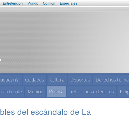
Entretención
Mundo
Opinión
Especiales
iudadanía
Ciudades
Cultura
Deportes
Derechos huma
o ambiente
Medios
Política
Relaciones exteriores
Reli
bles del escándalo de La