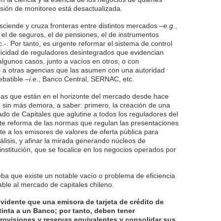
visión de monitoreo está desactualizada.
asciende y cruza fronteras entre distintos mercados –
e.g.
,
s, el de seguros, el de pensiones, el de instrumentos
tc.-. Por tanto, es urgente reformar el sistema de control
licidad de reguladores desintegrados que evidencian
algunos casos, junto a vacíos en otros, o con
a otras agencias que las asumen con una autoridad
ebatible –
i.e.
, Banco Central, SERNAC, etc.
das que están en el horizonte del mercado desde hace
 sin más demora, a saber: primero, la creación de una
o de Capitales que aglutine a todos los reguladores del
nte reforma de las normas que regulan las presentaciones
e a los emisores de valores de oferta pública para
álisis, y afinar la mirada generando núcleos de
 institución, que se focalice en los negocios operados por
a que existe un notable vacío o problema de eficiencia
cable al mercado de capitales chileno.
idente que una emisora de tarjeta de crédito de
tinta a un Banco; por tanto, deben tener
provisiones y reservas equivalentes y consolidar sus