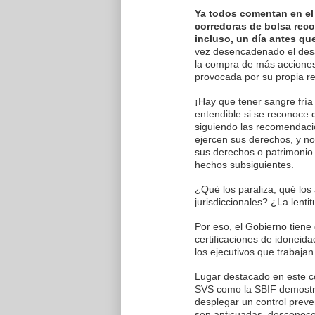
Ya todos comentan en el
corredoras de bolsa rec
incluso, un día antes qu
vez desencadenado el desas
la compra de más acciones p
provocada por su propia r
¡Hay que tener sangre fría 
entendible si se reconoce 
siguiendo las recomendacio
ejercen sus derechos, y n
sus derechos o patrimonio
hechos subsiguientes.
¿Qué los paraliza, qué lo
jurisdiccionales? ¿La lenti
Por eso, el Gobierno tien
certificaciones de idoneid
los ejecutivos que trabajan
Lugar destacado en este co
SVS como la SBIF demostrar
desplegar un control preve
son anticuadas, desconocen