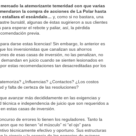
 mercado la atemorizante temeridad con que varias
omendaron la compra de acciones de La Polar hasta
e estallara el escándalo…
y, como si no bastara, una
tre bursátil, algunas de éstas sugirieron a sus clientes
ara esperar el rebote y paliar, así, la pérdida
ecomendación previa.
para darse estas licencias! Sin embargo, lo anterior es
que los inversionistas que canalizan sus ahorros
nes de esas casas de inversión, no las penalizan, no
o demandan en juicio cuando se sienten lesionados en
 por estas recomendaciones tan desacreditadas por los
s atemoriza? ¿Influencias? ¿Contactos? ¿Los costos
tud y falta de certeza de las resoluciones?
e que avanzar más decididamente en las exigencias y
ad técnica e independencia de juicio que son requeridos a
 en estas casas de inversión.
ncurso de errores lo tienen los reguladores. Tanto la
on que no tienen “el músculo” ni “el ojo” para
ntivo técnicamente efectivo y oportuno. Sus estructuras
 la ciencia y la esencia de los negocios de quienes