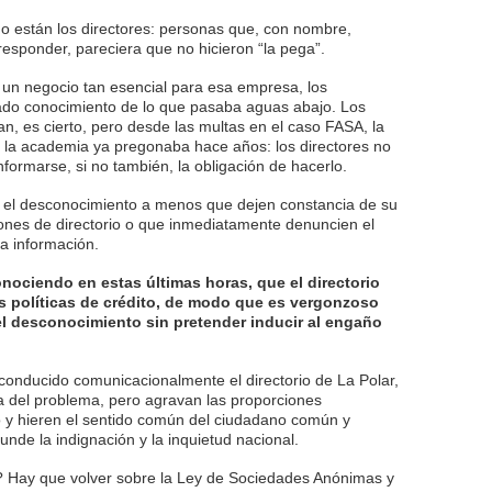
go están los directores: personas que, con nombre,
responder, pareciera que no hicieron “la pega”.
en un negocio tan esencial para esa empresa, los
lado conocimiento de lo que pasaba aguas abajo. Los
n, es cierto, pero desde las multas en el caso FASA, la
e la academia ya pregonaba hace años: los directores no
nformarse, si no también, la obligación de hacerlo.
r el desconocimiento a menos que dejen constancia de su
ones de directorio o que inmediatamente denuncien el
la información.
ociendo en estas últimas horas, que el directorio
s políticas de crédito, de modo que es vergonzoso
del desconocimiento sin pretender inducir al engaño
conducido comunicacionalmente el directorio de La Polar,
a del problema, pero agravan las proporciones
 y hieren el sentido común del ciudadano común y
unde la indignación y la inquietud nacional.
 Hay que volver sobre la Ley de Sociedades Anónimas y