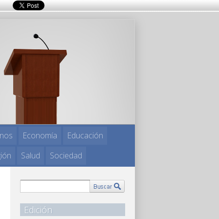
nos
Economía
Educación
gión
Salud
Sociedad
Edición