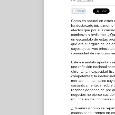
Enviar
Como es natural en estos a
ha destacado inicialmente
efectos que por sus causas
comienza a revisarse: ¿Qué
un escándalo de estas pr
que era el orgullo de los 
cuyos ejecutivos principal
comunidad de negocios na
Este escándalo apunta y r
una reflexión nacional sobr
chilena; la incapacidad fis
competentes; la inadecuad
mercado de capitales cuya
sustantivamente; y, sobre 
razones de fondo de por q
negocios no ejerce sus de
rotunda en los tribunales or
¿Quiénes y cómo se repart
causas concurrentes en es