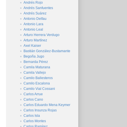
Andrés Rojo
Andrés Sanfuentes
Andrés Suárez
Antonio Delfau
Antonio Lara
Antonio Leal
Arturo Herrera Verdugo
Arturo Martínez
Axel Kaiser
Bastián González-Bustamante
Begoña Jugo
Bernarda Pérez
Camila Maturana
Camila Vallejo
Camilo Ballesteros
Camilo Escalona
Camilo Vial Cossani
Carlos Arrue
Carlos Cano
Carlos Eduardo Mena Keymer
Carlos Insunza Rojas
Carlos Isla
Carlos Montes
Carlos Ramírez