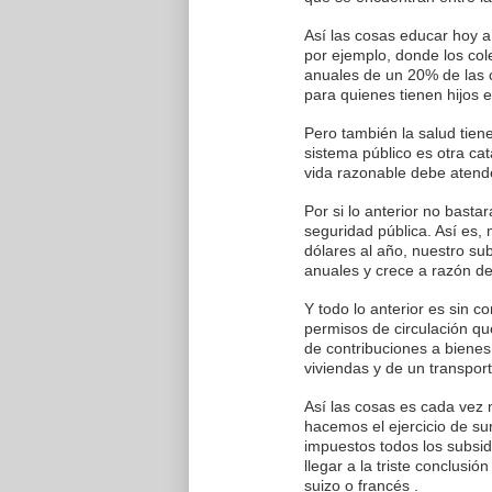
Así las cosas educar hoy 
por ejemplo, donde los col
anuales de un 20% de las c
para quienes tienen hijos 
Pero también la salud tien
sistema público es otra ca
vida razonable debe atende
Por si lo anterior no basta
seguridad pública. Así es,
dólares al año, nuestro su
anuales y crece a razón d
Y todo lo anterior es sin co
permisos de circulación qu
de contribuciones a bienes
viviendas y de un transport
Así las cosas es cada vez 
hacemos el ejercicio de su
impuestos todos los subsi
llegar a la triste conclusi
suizo o francés .