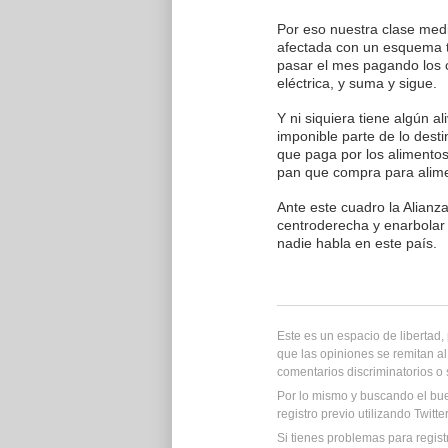
Por eso nuestra clase med
afectada con un esquema tr
pasar el mes pagando los co
eléctrica, y suma y sigue.
Y ni siquiera tiene algún a
imponible parte de lo desti
que paga por los alimentos
pan que compra para alimen
Ante este cuadro la Alianz
centroderecha y enarbolar
nadie habla en este país.
Este es un espacio de libertad
que las opiniones se remitan al
comentarios discriminatorios o
Por lo mismo y buscando el bu
registro previo utilizando Twitt
Si tienes problemas para regist