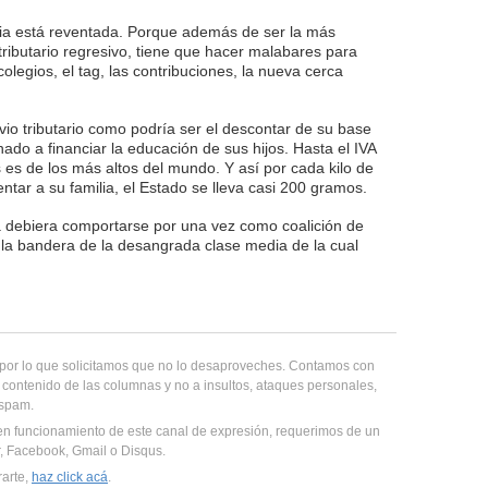
ia está reventada. Porque además de ser la más
ibutario regresivo, tiene que hacer malabares para
legios, el tag, las contribuciones, la nueva cerca
livio tributario como podría ser el descontar de su base
nado a financiar la educación de sus hijos. Hasta el IVA
 es de los más altos del mundo. Y así por cada kilo de
tar a su familia, el Estado se lleva casi 200 gramos.
a debiera comportarse por una vez como coalición de
 la bandera de la desangrada clase media de la cual
, por lo que solicitamos que no lo desaproveches. Contamos con
 contenido de las columnas y no a insultos, ataques personales,
 spam.
en funcionamiento de este canal de expresión, requerimos de un
er, Facebook, Gmail o Disqus.
rarte,
haz click acá
.