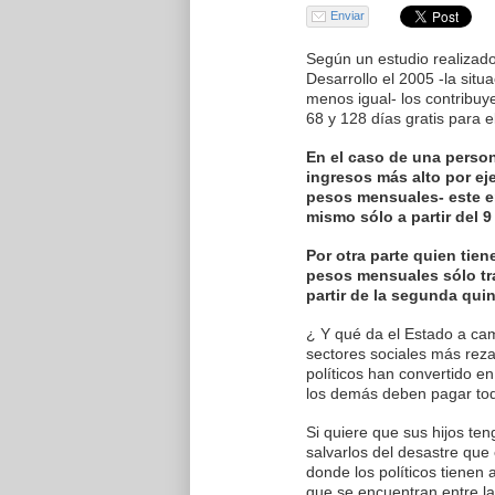
Enviar
Según un estudio realizado
Desarrollo el 2005 -la sit
menos igual- los contribuy
68 y 128 días gratis para e
En el caso de una person
ingresos más alto por ej
pesos mensuales- este em
mismo sólo a partir del 
Por otra parte quien tien
pesos mensuales sólo tra
partir de la segunda qui
¿ Y qué da el Estado a cam
sectores sociales más rez
políticos han convertido e
los demás deben pagar tod
Si quiere que sus hijos ten
salvarlos del desastre que
donde los políticos tienen a
que se encuentran entre l