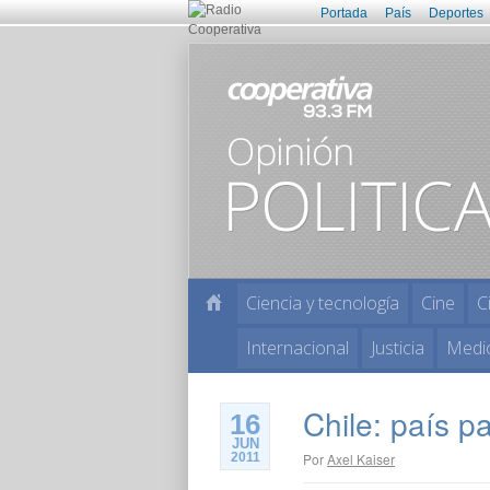
Portada
País
Deportes
Ciencia y tecnología
Cine
C
Internacional
Justicia
Medi
Chile: país pa
16
JUN
2011
Por
Axel Kaiser