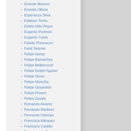
Ernesto Moreno
Ernesto Ottone
Esperanza Silva
Esteban Tomic
Estela Ortiz Rojas
Eugenio Pavlovic
Eugenio Tuma
Fabián Pressacco
Farid Seleme
Felipe Ajenjo
Felipe Barnachea
Felipe Bettancourt
Felipe Delpin Aguilar
Felipe Gross
Felipe Mancilla
Felipe Ossandón
Felipe Pizarro
Felipe Zavala
Fernando Alvarez
Fernando Martínez
Fernando Pairicán
Francisca Márquez
Francisco Castillo