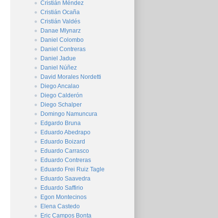
Cristián Méndez
Cristián Ocaña
Cristián Valdés
Danae Mlynarz
Daniel Colombo
Daniel Contreras
Daniel Jadue
Daniel Núñez
David Morales Nordetti
Diego Ancalao
Diego Calderón
Diego Schalper
Domingo Namuncura
Edgardo Bruna
Eduardo Abedrapo
Eduardo Boizard
Eduardo Carrasco
Eduardo Contreras
Eduardo Frei Ruiz Tagle
Eduardo Saavedra
Eduardo Saffirio
Egon Montecinos
Elena Castedo
Eric Campos Bonta