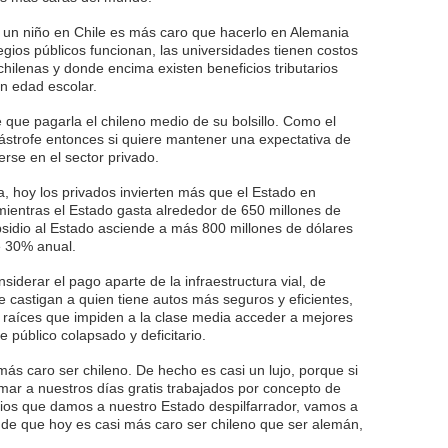
a un niño en Chile es más caro que hacerlo en Alemania
egios públicos funcionan, las universidades tienen costos
hilenas y donde encima existen beneficios tributarios
en edad escolar.
e que pagarla el chileno medio de su bolsillo. Como el
tástrofe entonces si quiere mantener una expectativa de
rse en el sector privado.
ra, hoy los privados invierten más que el Estado en
 mientras el Estado gasta alrededor de 650 millones de
bsidio al Estado asciende a más 800 millones de dólares
e 30% anual.
nsiderar el pago aparte de la infraestructura vial, de
e castigan a quien tiene autos más seguros y eficientes,
 raíces que impiden a la clase media acceder a mejores
e público colapsado y deficitario.
más caro ser chileno. De hecho es casi un lujo, porque si
mar a nuestros días gratis trabajados por concepto de
dios que damos a nuestro Estado despilfarrador, vamos a
ón de que hoy es casi más caro ser chileno que ser alemán,