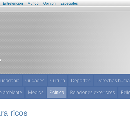
Entretención
Mundo
Opinión
Especiales
iudadanía
Ciudades
Cultura
Deportes
Derechos huma
o ambiente
Medios
Política
Relaciones exteriores
Reli
ra ricos