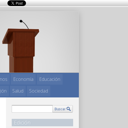
nos
Economía
Educación
gión
Salud
Sociedad
Edición