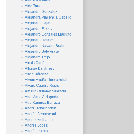
Aldo Mascareño
Aldo Torres
Alejandra González
Alejandra Placencia Cabello
Alejandro Cajas
Alejandro Foxley
Alejandro González Llaguno
Alejandro Holmes
Alejandro Navarro Brain
Alejandro Soto Araya
Alejandro Trejo
Alexis Cortés
Alfonso De Urresti
Alicia Bárcena
Alvaro Acuña Hormazabal
Alvaro Cuadra Rojas
Amauri Quilaleo Valencia
Ana María Arriagada
Ana Ramírez Barraza
Andrei Tchernitchin
Andrés Bernasconi
Andrés Fielbaum
Andrés López
Andrés Palma