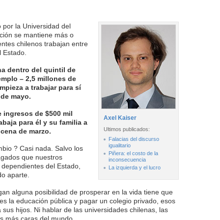
 por la Universidad del
uación se mantiene más o
entes chilenos trabajan entre
l Estado.
a dentro del quintil de
emplo – 2,5 millones de
pieza a trabajar para sí
9 de mayo.
e ingresos de $500 mil
Axel Kaiser
baja para él y su familia a
Ultimos publicados:
ncena de marzo.
Falacias del discurso
igualitario
bio ? Casi nada. Salvo los
Piñera: el costo de la
agados que nuestros
inconsecuencia
n dependientes del Estado,
La izquierda y el lucro
o aparte.
gan alguna posibilidad de prosperar en la vida tiene que
 es la educación pública y pagar un colegio privado, esos
 sus hijos. Ni hablar de las universidades chilenas, las
as más caras del mundo.