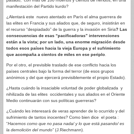
pasado, con más de 100 muertos y cientos de heridos, en una
manifestación del Partido kurdo?
¿Alentará este nuevo atentado en París el alma guerrera de
las elites en Francia y sus aliados que, de seguro, insistirán en
el recurso “despiadado” de la guerra y la invasión en Siria
? Las
consecuencias de esas “pacificadoras” intervenciones
están a la vista; por un lado, una enorme migración desde
todos esos países hacia la vieja Europa y el sufrimiento
que acompaña a cientos de miles en ese periplo
.
Por el otro, el previsible traslado de ese conflicto hacia los
países centrales bajo la forma del terror (de esos grupos
anónimos y del que ejercerá previsiblemente el propio Estado).
¿Hasta cuándo la insaciable voluntad de poder globalizada y
nihilizada de las elites occidentales y sus aliados en el Oriente
Medio continuarán con sus políticas guerreras?
¿Cuándo les interesará de veras aprender de lo ocurrido y del
sufrimiento de tantos inocentes? Como bien dice el poeta :
“
Hacemos como que no pasa nada/ y lo que está pasando/ es
la demolición del mundo”
(J.Riechmann).