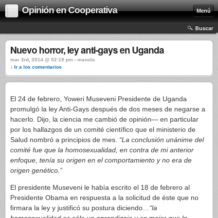
Opinión en Cooperativa
Menú
Buscar
Nuevo horror, ley anti-gays en Uganda
mar 3rd, 2014 @ 02:19 pm › manola
↓ Ir a los comentarios
El 24 de febrero, Yoweri Museveni Presidente de Uganda
promulgó la ley Anti-Gays después de dos meses de negarse a
hacerlo. Dijo, la ciencia me cambió de opinión— en particular
por los hallazgos de un comité científico que el ministerio de
Salud nombró a principios de mes.
“La conclusión unánime del
comité fue que la homosexualidad, en contra de mi anterior
enfoque, tenía su origen en el comportamiento y no era de
origen genético.”
El presidente Museveni le había escrito el 18 de febrero al
Presidente Obama en respuesta a la solicitud de éste que no
firmara la ley y justificó su postura diciendo…
“la