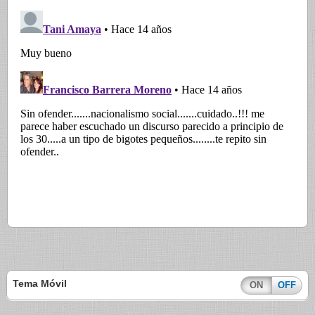
Tema Móvil
ON
OFF