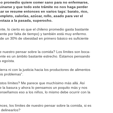
eno promedio quiere comer sano para no enfermarse,
uinarse y que todo este trámite no nos haga perder
r se resume entonces en varios tags: barato, rico,
pleto, calorías, azúcar, rollo, asado para ver el
ostaza a la pasada, superocho.
te, lo cierto es que el chileno promedio gasta bastante
nte por falta de tiempo) y también está muy enfermo.
al de un 30% de obesidad en primero básico es suficiente
e nuestro pensar sobre la comida? Los límites son boca-
amente es un ámbito bastante estrecho. Estamos pensando
s egoísta.
ierra ni con la justicia hacia los productores de alimentos
is problemas”.
stos límites? Me parece que muchísimo más allá. Así
 la basura y ahora lo pensamos un poquito más y nos
 enseñamos eso a los niños, lo mismo debe ocurrir con la
ces, los límites de nuestro pensar sobre la comida, si es
delinearlos?