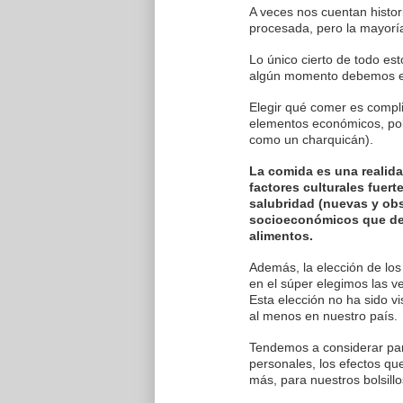
A veces nos cuentan histor
procesada, pero la mayorí
Lo único cierto de todo es
algún momento debemos el
Elegir qué comer es compl
elementos económicos, pol
como un charquicán).
La comida es una realida
factores culturales fuer
salubridad (nuevas y ob
socioeconómicos que det
alimentos.
Además, la elección de los
en el súper elegimos las v
Esta elección no ha sido 
al menos en nuestro país.
Tendemos a considerar para
personales, los efectos qu
más, para nuestros bolsil