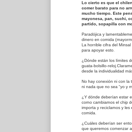
Lo cierto es que el chil
comer barato para no arr
mucho tiempo. Este pensa
mayonesa, pan, suchi, com
partido, sopapilla con m
Paradójica y lamentablemen
dinero en comida (mayorme
La horrible cifra del Mins
para apoyar esto.
¿Dónde están los límites d
guata-bolsillo-reloj.Clar
desde la individualidad má
No hay conexión ni con la t
ni nada que no sea “yo y m
¿Y dónde deberían estar e
como cambiamos el chip de
importa y reciclamos y les
comida.
¿Cuáles deberían ser enton
que queremos comenzar a 