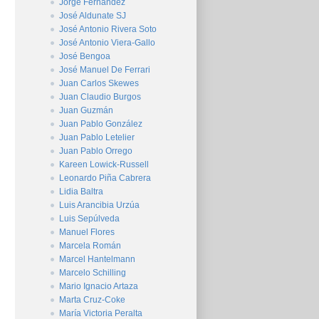
Jorge Fernández
José Aldunate SJ
José Antonio Rivera Soto
José Antonio Viera-Gallo
José Bengoa
José Manuel De Ferrari
Juan Carlos Skewes
Juan Claudio Burgos
Juan Guzmán
Juan Pablo González
Juan Pablo Letelier
Juan Pablo Orrego
Kareen Lowick-Russell
Leonardo Piña Cabrera
Lidia Baltra
Luis Arancibia Urzúa
Luis Sepúlveda
Manuel Flores
Marcela Román
Marcel Hantelmann
Marcelo Schilling
Mario Ignacio Artaza
Marta Cruz-Coke
María Victoria Peralta