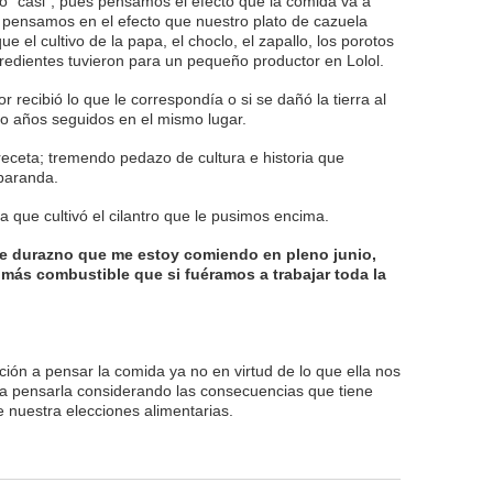
igo “casi”, pues pensamos el efecto que la comida va a
 pensamos en el efecto que nuestro plato de cazuela
que el cultivo de la papa, el choclo, el zapallo, los porotos
ngredientes tuvieron para un pequeño productor en Lolol.
 recibió lo que le correspondía o si se dañó la tierra al
cho años seguidos en el mismo lugar.
ceta; tremendo pedazo de cultura e historia que
 baranda.
que cultivó el cilantro que le pusimos encima.
 durazno que me estoy comiendo en pleno junio,
más combustible que si fuéramos a trabajar toda la
ción a pensar la comida ya no en virtud de lo que ella nos
 a pensarla considerando las consecuencias que tiene
 nuestra elecciones alimentarias.