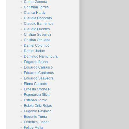
Carlos Zamora
Christian Torres
Clarisa Hardy
Claudia Honorato
Claudio Barrientos
Claudio Fuentes
Cristian Gutiérrez
Cristián Orellana
Daniel Colombo
Daniel Jadue
Domingo Namuncura
Edgardo Bruna
Eduardo Carrasco
Eduardo Contreras
Eduardo Saavedra
Elena Castedo
Ernesto Ottone R.
Esperanza Silva
Esteban Tomic
Estela Ortiz Rojas
Eugenio Pavlovic
Eugenio Tuma
Federico Eisner
Felipe Mella