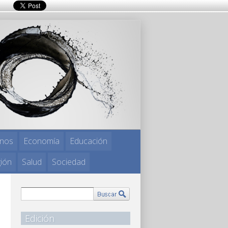
nos
Economía
Educación
gión
Salud
Sociedad
Edición