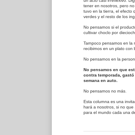
un acto casi irreflexivo. D
tener en nosotros, pero no
tuvo en la tierra, el efecto 
verdes y el resto de los i
No pensamos si el productor
cultivar choclo por diecio
Tampoco pensamos en la re
recibimos en un plato con
No pensamos en la persona 
No pensamos en que este
contra temporada, gastó 
semana en auto.
No pensamos no más.
Esta columna es una invita
hará a nosotros, si no que
para el mundo cada una de