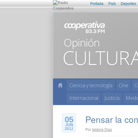
Portada
País
Deportes
Ciencia y tecnología
Cine
C
Internacional
Justicia
Medi
Pensar la co
05
JUN
2012
Por
Isidora Diaz