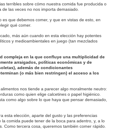
ias terribles sobre cómo nuestra comida fue producida o
a de las veces no nos importa demasiado.
to es que debemos comer, y que en vistas de esto, en
egir qué comer.
icado, más aún cuando en esta elección hay potentes
íticos y medioambientales en juego (tan mezclados
d compleja en la que confluye una multiplicidad de
temente arraigados, políticas económicas y de
soletas), además de condicionantes
erminan (o más bien restringen) el acceso a los
 alimentos nos tiende a parecer algo moralmente neutro:
erduras como quien elige calcetines o papel higiénico.
vista como algo sobre lo que haya que pensar demasiado,
 esta elección, aparte del gusto y las preferencias
e la comida puede tener de la boca para adentro, y, a lo
los. Como tercera cosa, queremos también comer rápido.