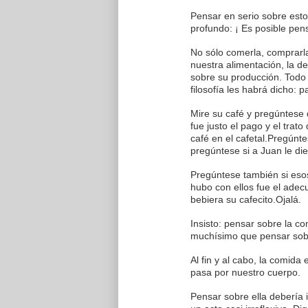
Pensar en serio sobre esto
profundo: ¡ Es posible pen
No sólo comerla, comprarla,
nuestra alimentación, la de
sobre su producción. Todo
filosofía les habrá dicho: p
Mire su café y pregúntese 
fue justo el pago y el trat
café en el cafetal.Pregúnte
pregúntese si a Juan le di
Pregúntese también si esos
hubo con ellos fue el ade
bebiera su cafecito.Ojalá.
Insisto: pensar sobre la c
muchísimo que pensar sob
Al fin y al cabo, la comida
pasa por nuestro cuerpo.
Pensar sobre ella debería 