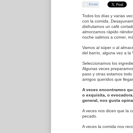
Enviar
Todos los días y varias ve
con la comida. Desayunam
disfrutamos un café corta
almorzamos rápido riéndon
noche salimos a comer, 
Vamos al súper o al almacén
del barrio, alguna vez a la
Seleccionamos los ingredi
Algunas veces preparamos a
paso y otras estamos todo 
amigos queridos que llega
A veces encontramos que 
o exquisita, o evocadora,
general, nos gusta opina
A veces nos dicen que la c
pecado.
A veces la comida nos reco