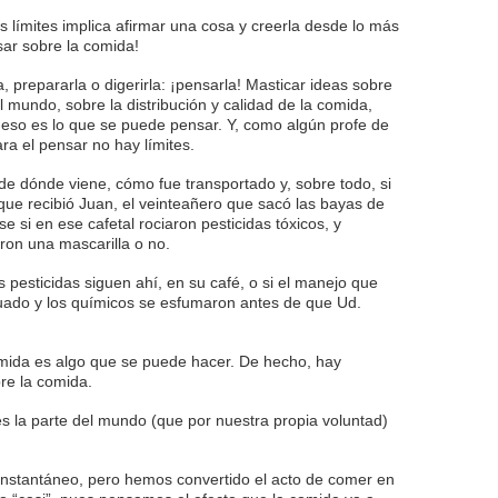
s límites implica afirmar una cosa y creerla desde lo más
sar sobre la comida!
 prepararla o digerirla: ¡pensarla! Masticar ideas sobre
l mundo, sobre la distribución y calidad de la comida,
 eso es lo que se puede pensar. Y, como algún profe de
ara el pensar no hay límites.
de dónde viene, cómo fue transportado y, sobre todo, si
o que recibió Juan, el veinteañero que sacó las bayas de
se si en ese cafetal rociaron pesticidas tóxicos, y
eron una mascarilla o no.
 pesticidas siguen ahí, en su café, o si el manejo que
cuado y los químicos se esfumaron antes de que Ud.
omida es algo que se puede hacer. De hecho, hay
re la comida.
 es la parte del mundo (que por nuestra propia voluntad)
instantáneo, pero hemos convertido el acto de comer en