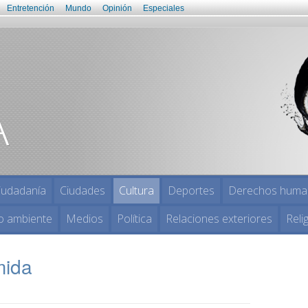
Entretención
Mundo
Opinión
Especiales
iudadanía
Ciudades
Cultura
Deportes
Derechos huma
o ambiente
Medios
Política
Relaciones exteriores
Reli
mida