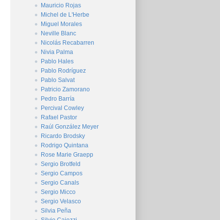
Mauricio Rojas
Michel de L'Herbe
Miguel Morales
Neville Blanc
Nicolás Recabarren
Nivia Palma
Pablo Hales
Pablo Rodríguez
Pablo Salvat
Patricio Zamorano
Pedro Barría
Percival Cowley
Rafael Pastor
Raúl González Meyer
Ricardo Brodsky
Rodrigo Quintana
Rose Marie Graepp
Sergio Brotfeld
Sergio Campos
Sergio Canals
Sergio Micco
Sergio Velasco
Silvia Peña