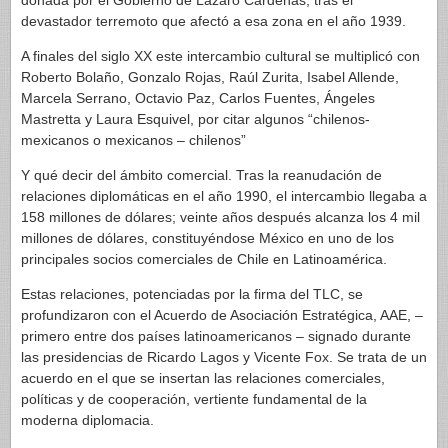
donada por el Gobierno de Lázaro Cárdenas, tras el
devastador terremoto que afectó a esa zona en el año 1939.
A finales del siglo XX este intercambio cultural se multiplicó con
Roberto Bolaño, Gonzalo Rojas, Raúl Zurita, Isabel Allende,
Marcela Serrano, Octavio Paz, Carlos Fuentes, Ángeles
Mastretta y Laura Esquivel, por citar algunos “chilenos-
mexicanos o mexicanos – chilenos”
Y qué decir del ámbito comercial. Tras la reanudación de
relaciones diplomáticas en el año 1990, el intercambio llegaba a
158 millones de dólares; veinte años después alcanza los 4 mil
millones de dólares, constituyéndose México en uno de los
principales socios comerciales de Chile en Latinoamérica.
Estas relaciones, potenciadas por la firma del TLC, se
profundizaron con el Acuerdo de Asociación Estratégica, AAE, –
primero entre dos países latinoamericanos – signado durante
las presidencias de Ricardo Lagos y Vicente Fox. Se trata de un
acuerdo en el que se insertan las relaciones comerciales,
políticas y de cooperación, vertiente fundamental de la
moderna diplomacia.