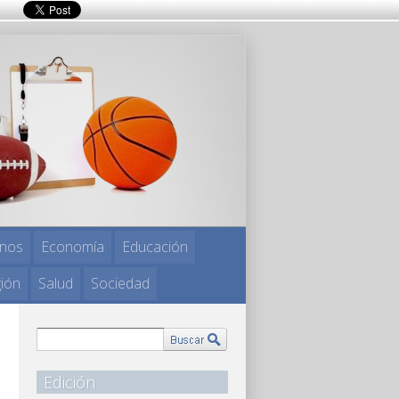
nos
Economía
Educación
gión
Salud
Sociedad
Edición