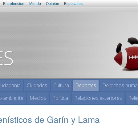
Entretención
Mundo
Opinión
Especiales
iudadanía
Ciudades
Cultura
Deportes
Derechos huma
o ambiente
Medios
Política
Relaciones exteriores
Reli
tenísticos de Garín y Lama