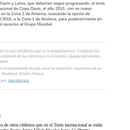
Garín y Lama, que deberían seguir progresando, el tenis
nacional de Copa Davis, el año 2015, con un nuevo
 en la Zona 2 de América, buscando la opción de
el 2016, a la Zona 1 de América, para posteriormente en
el ascenso al Grupo Mundial.
, por lo que solicitamos que no lo desaproveches. Contamos con
 contenido de las columnas y no a insultos, ataques personales,
 spam.
en funcionamiento de este canal de expresión, requerimos de un
er, Facebook, Gmail o Disqus.
rarte,
haz click acá
.