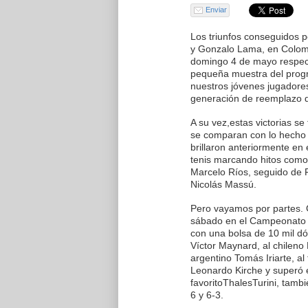
Enviar
Los triunfos conseguidos po
y Gonzalo Lama, en Colomb
domingo 4 de mayo respec
pequeña muestra del prog
nuestros jóvenes jugadore
generación de reemplazo de
A su vez,estas victorias s
se comparan con lo hecho 
brillaron anteriormente en 
tenis marcando hitos como
Marcelo Ríos, seguido de
Nicolás Massú.
Pero vayamos por partes. G
sábado en el Campeonato F
con una bolsa de 10 mil dól
Víctor Maynard, al chileno
argentino Tomás Iriarte, al t
Leonardo Kirche y superó en
favoritoThalesTurini, tambi
6 y 6-3.