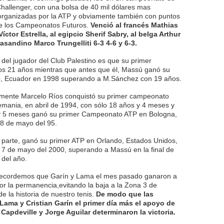
Challenger, con una bolsa de 40 mil dólares mas
rganizadas por la ATP y obviamente también con puntos
de los Campeonatos Futuros.
Venció al francés Mathias
ctor Estrella, al egipcio Sherif Sabry, al belga Arthur
trasandino Marco Trungelliti 6-3 4-6 y 6-3.
del jugador del Club Palestino es que su primer
los 21 años mientras que antes que él, Massú ganó su
to, Ecuador en 1998 superando a M.Sánchez con 19 años.
mente Marcelo Ríos conquistó su primer campeonato
emania, en abril de 1994, con sólo 18 años y 4 meses y
 5 meses ganó su primer Campeonato ATP en Bologna,
28 de mayo del 95.
parte, ganó su primer ATP en Orlando, Estados Unidos,
 7 de mayo del 2000, superando a Massú en la final de
 del año.
 recordemos que Garín y Lama el mes pasado ganaron a
r la permanencia,evitando la baja a la Zona 3 de
e la historia de nuestro tenis.
De modo que las
ama y Cristian Garín el primer día más el apoyo de
Capdeville y Jorge Aguilar determinaron la victoria.