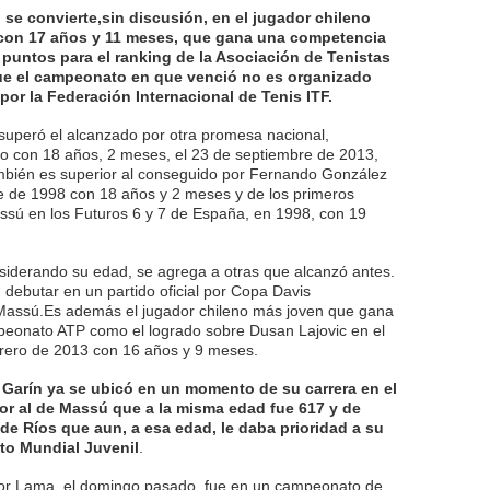
se convierte,sin discusión, en el jugador chileno
a con 17 años y 11 meses, que gana una competencia
 puntos para el ranking de la Asociación de Tenistas
ue el campeonato en que venció no es organizado
por la Federación Internacional de Tenis ITF.
 superó el alcanzado por otra promesa nacional,
zo con 18 años, 2 meses, el 23 de septiembre de 2013,
ambién es superior al conseguido por Fernando González
re de 1998 con 18 años y 2 meses y de los primeros
assú en los Futuros 6 y 7 de España, en 1998, con 19
siderando su edad, se agrega a otras que alcanzó antes.
 debutar en un partido oficial por Copa Davis
Massú.Es además el jugador chileno más joven que gana
mpeonato ATP como el logrado sobre Dusan Lajovic en el
rero de 2013 con 16 años y 9 meses.
Garín ya se ubicó en un momento de su carrera en el
ior al de Massú que a la misma edad fue 617 y de
de Ríos que aun, a esa edad, le daba prioridad a su
ito Mundial Juvenil
.
por Lama, el domingo pasado, fue en un campeonato de