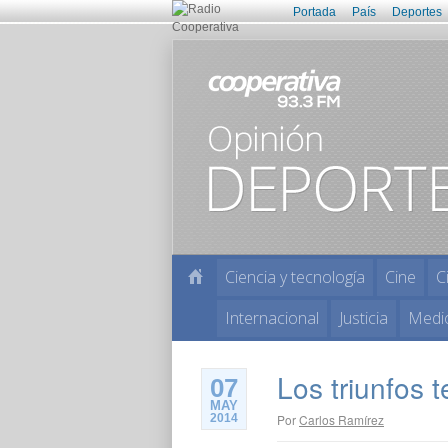
Portada
País
Deportes
Ciencia y tecnología
Cine
C
Internacional
Justicia
Medi
Los triunfos 
07
MAY
2014
Por
Carlos Ramírez