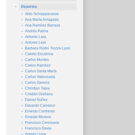
Deportes
Aldo Schiappacasse
Ana María Arriagada
Ana Ramírez Barraza
Andrés Palma
Antonio Lara
Antonio Leal
Barbara Riobo Tiozzo-Lyon
Camilo Escalona
Carlos Montes
Carlos Ramírez
Carlos Santa María
Carlos Valenzuela
Carlos Zamora
Christian Tapia
Cristián Orellana
Daniel Núñez
Eduardo Carrasco
Ernesto Contreras
Ernesto Moreno
Francisco Ceresuela
Francisco Devia
Ismael Llona