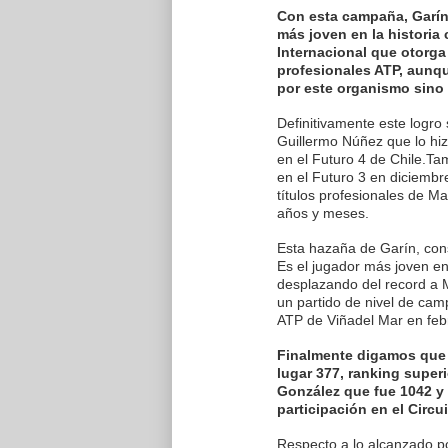
Con esta campaña, Garín 
más joven en la histori
Internacional que otorga
profesionales ATP, aunq
por este organismo sino 
Definitivamente este logro
Guillermo Núñez que lo hi
en el Futuro 4 de Chile.T
en el Futuro 3 en diciemb
títulos profesionales de M
años y meses.
Esta hazaña de Garín, con
Es el jugador más joven en
desplazando del record a 
un partido de nivel de ca
ATP de Viñadel Mar en feb
Finalmente digamos que 
lugar 377, ranking super
González que fue 1042 y 
participación en el Circu
Respecto a lo alcanzado 