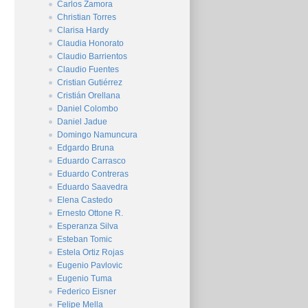
Carlos Zamora
Christian Torres
Clarisa Hardy
Claudia Honorato
Claudio Barrientos
Claudio Fuentes
Cristian Gutiérrez
Cristián Orellana
Daniel Colombo
Daniel Jadue
Domingo Namuncura
Edgardo Bruna
Eduardo Carrasco
Eduardo Contreras
Eduardo Saavedra
Elena Castedo
Ernesto Ottone R.
Esperanza Silva
Esteban Tomic
Estela Ortiz Rojas
Eugenio Pavlovic
Eugenio Tuma
Federico Eisner
Felipe Mella