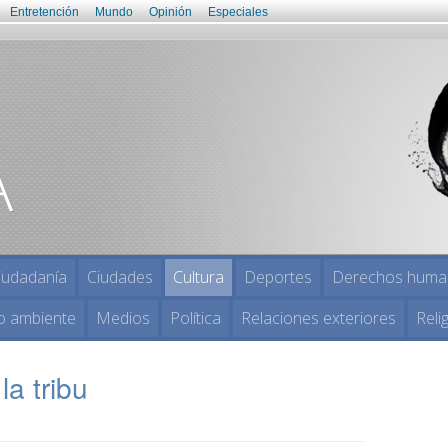
Entretención
Mundo
Opinión
Especiales
iudadanía
Ciudades
Cultura
Deportes
Derechos huma
o ambiente
Medios
Política
Relaciones exteriores
Reli
la tribu