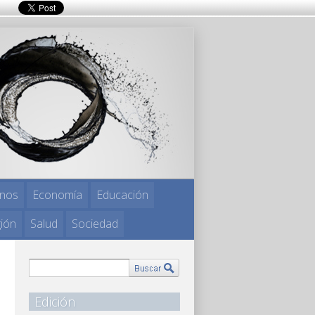
nos
Economía
Educación
gión
Salud
Sociedad
Edición