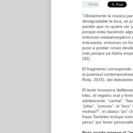
Enviar
“
Obviamente la música par
desagradable la loca, se j
partido que no quiere ver 
porque estai haciendo algo
entonces estaiamargácon g
entusiasta, entonces no fu
puso a postiar cosas desde
más porque ya había empe
(92).
El fragmento corresponde 
la juventud contemporáne
Rota, 2015), del debutante
El texto incorpora deliber
tribu, el registro oral y fon
adolescente: “cachai”, “ba
“jotiar”, “ponceo”, el “loco” 
motivai?”, el clásico “po” 
frase.También incluye nume
perso” por tener personalid
Nota aparte merece el “e