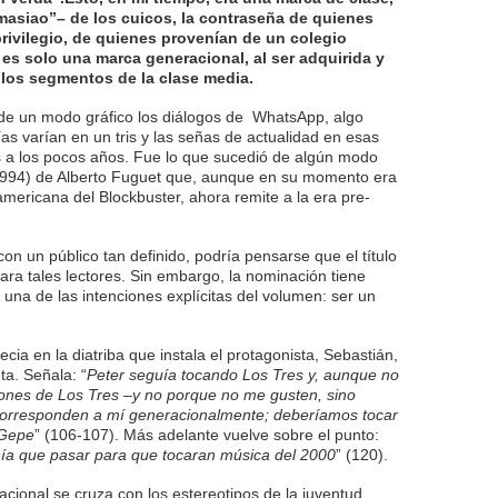
demasiao”– de los cuicos, la contraseña de quienes
 privilegio, de quienes provenían de un colegio
 es solo una marca generacional, al ser adquirida y
 los segmentos de la clase media.
 de un modo gráfico los diálogos de WhatsApp, algo
as varían en un tris y las señas de actualidad en esas
 a los pocos años. Fue lo que sucedió de algún modo
994) de Alberto Fuguet que, aunque en su momento era
americana del Blockbuster, ahora remite a la era pre-
on un público tan definido, podría pensarse que el título
ara tales lectores. Sin embargo, la nominación tiene
 una de las intenciones explícitas del volumen: ser un
ecia en la diatriba que instala el protagonista, Sebastián,
ta. Señala: “
Peter seguía tocando Los Tres y, aunque no
ones de Los Tres –y no porque no me gusten, sino
corresponden a mí generacionalmente; deberíamos tocar
 Gepe
” (106-107). Más adelante vuelve sobre el punto:
nía que pasar para que tocaran música del 2000
” (120).
acional se cruza con los estereotipos de la juventud.