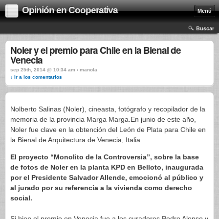
Opinión en Cooperativa
Menú
Buscar
Noler y el premio para Chile en la Bienal de
Venecia
sep 25th, 2014 @ 10:34 am › manola
↓ Ir a los comentarios
Nolberto Salinas (Noler), cineasta, fotógrafo y recopilador de la
memoria de la provincia Marga Marga.En junio de este año,
Noler fue clave en la obtención del León de Plata para Chile en
la Bienal de Arquitectura de Venecia, Italia.
El proyecto “Monolito de la Controversia”, sobre la base
de fotos de Noler en la planta KPD en Belloto, inaugurada
por el Presidente Salvador Allende, emocionó al público y
al jurado por su referencia a la vivienda como derecho
social.
Si bien el premio en Venecia fue a los curadores Pedro Alonso y