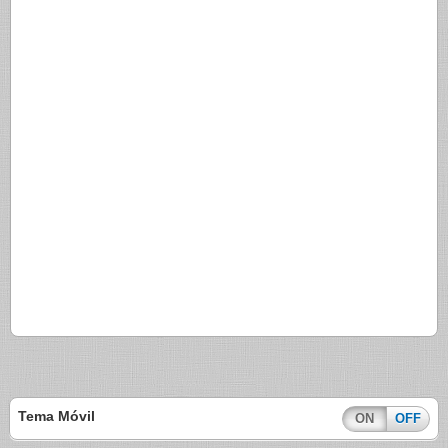
Tema Móvil
ON
OFF