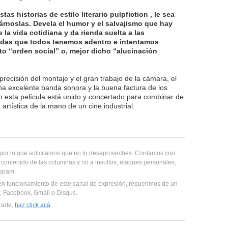
tas historias de estilo literario pulpfiction , le sea
árnoslas. Devela el humor y el salvajismo que hay
 la vida cotidiana y da rienda suelta a las
das que todos tenemos adentro e intentamos
o “orden social” o, mejor dicho “alucinación
recisión del montaje y el gran trabajo de la cámara, el
una excelente banda sonora y la buena factura de los
n esta película está unido y concertado para combinar de
artística de la mano de un cine industrial.
, por lo que solicitamos que no lo desaproveches. Contamos con
 contenido de las columnas y no a insultos, ataques personales,
 spam.
en funcionamiento de este canal de expresión, requerimos de un
er, Facebook, Gmail o Disqus.
rarte,
haz click acá
.