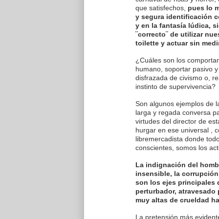
que satisfechos,
pues lo m
y segura identificación c
y en la fantasía lúdica, 
¨correcto¨ de utilizar 
toilette y actuar sin med
¿Cuáles son los comporta
humano, soportar pasivo y 
disfrazada de civismo o, re
instinto de supervivencia?
Son algunos ejemplos de l
larga y regada conversa pa
virtudes del director de est
hurgar en ese universal , 
libremercadista donde tod
conscientes, somos los act
La indignación del homb
insensible, la corrupción
son los ejes principales 
perturbador, atravesado
muy altas de crueldad ha
La pretensión más evidente