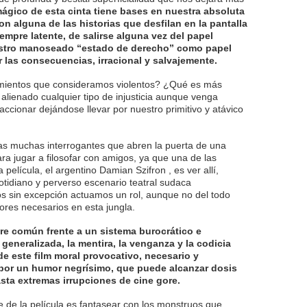
ágico de esta cinta tiene bases en nuestra absoluta
on alguna de las historias que desfilan en la pantalla
siempre latente, de salirse alguna vez del papel
nuestro manoseado “estado de derecho” como papel
ir las consecuencias, irracional y salvajemente.
mientos que consideramos violentos? ¿Qué es más
alienado cualquier tipo de injusticia aunque venga
accionar dejándose llevar por nuestro primitivo y atávico
as muchas interrogantes que abren la puerta de una
ra jugar a filosofar con amigos, ya que una de las
a película, el argentino Damian Szifron , es ver allí,
cotidiano y perverso escenario teatral sudaca
os sin excepción actuamos un rol, aunque no del todo
ores necesarios en esta jungla.
re común frente a un sistema burocrático e
 generalizada, la mentira, la venganza y la codicia
de este film moral provocativo, necesario y
 por un humor negrísimo, que puede alcanzar dosis
sta extremas irrupciones de cine gore.
 de la película es fantasear con los monstruos que