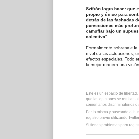
Szifrón logra hacer que es
propio y único para cont
detrás de las fachadas de
perversiones más profun
camuflar bajo un supuest
colectiva”.
Formalmente sobresale la p
nivel de las actuaciones, 
efectos especiales. Todo e
la mejor manera una visión 
Este es un espacio de libertad
que las opiniones se remitan al
comentarios discriminatorios o
Por lo mismo y buscando el bu
registro previo utilizando Twitt
Si tienes problemas para regist