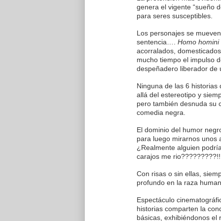
genera el vigente “sueño de
para seres susceptibles.
Los personajes se mueven 
sentencia….
Homo homini 
acorralados, domesticados 
mucho tiempo el impulso de
despeñadero liberador de u
Ninguna de las 6 historias
allá del estereotipo y sie
pero también desnuda su 
comedia negra.
El dominio del humor negro
para luego mirarnos unos 
¿Realmente alguien podría
carajos me rio?????????!!!
Con risas o sin ellas, sie
profundo en la raza human
Espectáculo cinematográfic
historias comparten la con
básicas, exhibiéndonos el 