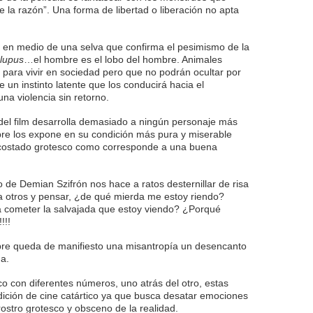
 la razón”. Una forma de libertad o liberación no apta
en medio de una selva que confirma el pesimismo de la
lupus
…el hombre es el lobo del hombre. Animales
para vivir en sociedad pero que no podrán ocultar por
 un instinto latente que los conducirá hacia el
na violencia sin retorno.
 del film desarrolla demasiado a ningún personaje más
mpre los expone en su condición más pura y miserable
costado grotesco como corresponde a una buena
 de Demian Szifrón nos hace a ratos desternillar de risa
a otros y pensar, ¿de qué mierda me estoy riendo?
 cometer la salvajada que estoy viendo? ¿Porqué
!!!
mpre queda de manifiesto una misantropía un desencanto
a.
o con diferentes números, uno atrás del otro, estas
dición de cine catártico ya que busca desatar emociones
rostro grotesco y obsceno de la realidad.