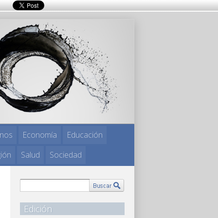
nos
Economía
Educación
gión
Salud
Sociedad
Edición