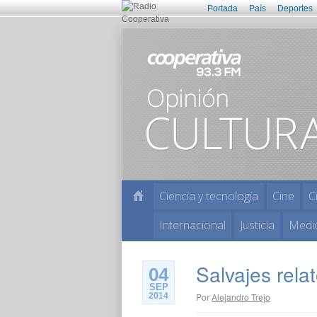
Portada
País
Deportes
Ciencia y tecnología
Cine
C
Internacional
Justicia
Medi
Salvajes rela
04
SEP
2014
Por
Alejandro Trejo