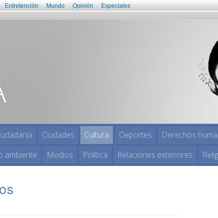
Entretención
Mundo
Opinión
Especiales
iudadanía
Ciudades
Cultura
Deportes
Derechos huma
o ambiente
Medios
Política
Relaciones exteriores
Reli
tos