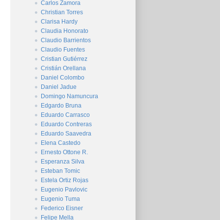
Carlos Zamora
Christian Torres
Clarisa Hardy
Claudia Honorato
Claudio Barrientos
Claudio Fuentes
Cristian Gutiérrez
Cristián Orellana
Daniel Colombo
Daniel Jadue
Domingo Namuncura
Edgardo Bruna
Eduardo Carrasco
Eduardo Contreras
Eduardo Saavedra
Elena Castedo
Ernesto Ottone R.
Esperanza Silva
Esteban Tomic
Estela Ortiz Rojas
Eugenio Pavlovic
Eugenio Tuma
Federico Eisner
Felipe Mella