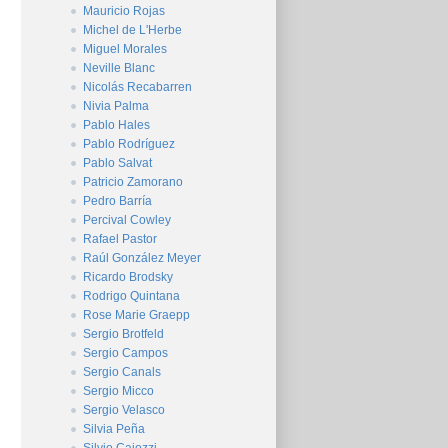
Mauricio Rojas
Michel de L'Herbe
Miguel Morales
Neville Blanc
Nicolás Recabarren
Nivia Palma
Pablo Hales
Pablo Rodríguez
Pablo Salvat
Patricio Zamorano
Pedro Barría
Percival Cowley
Rafael Pastor
Raúl González Meyer
Ricardo Brodsky
Rodrigo Quintana
Rose Marie Graepp
Sergio Brotfeld
Sergio Campos
Sergio Canals
Sergio Micco
Sergio Velasco
Silvia Peña