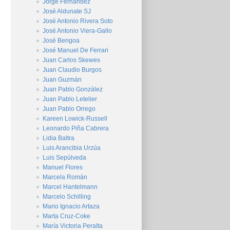
Jorge Fernández
José Aldunate SJ
José Antonio Rivera Soto
José Antonio Viera-Gallo
José Bengoa
José Manuel De Ferrari
Juan Carlos Skewes
Juan Claudio Burgos
Juan Guzmán
Juan Pablo González
Juan Pablo Letelier
Juan Pablo Orrego
Kareen Lowick-Russell
Leonardo Piña Cabrera
Lidia Baltra
Luis Arancibia Urzúa
Luis Sepúlveda
Manuel Flores
Marcela Román
Marcel Hantelmann
Marcelo Schilling
Mario Ignacio Artaza
Marta Cruz-Coke
María Victoria Peralta