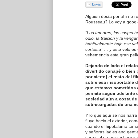
Enviar
Alguien decía por ahí no r
Rousseau? Lo voy a googl
¨Los temores, las sospechas,
odio, la traición y la ven
habitualmente bajo ese vel
cortesía¨
… y este velo es 
vehemencia esta gran pelí
Dejando de lado el relat
divertido canapé o bien p
por cierto] el resto del f
sobre esa insoportable d
que estamos sometidos 
permite seguir adelant
sociedad aún a costa de 
sobrecargadas de una mal
Y lo que aquí se nos narra
fluye hacia el exterior, com
cuando el hipotálamo toma 
y señoras,ladies and gentl
carnaval de risas y horror,