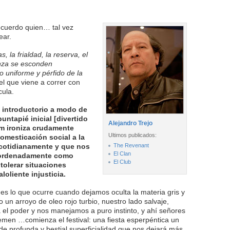
ecuerdo quien… tal vez
ear.
 la frialdad, la reserva, el
ganza se esconden
o uniforme y pérfido de la
el que viene a correr con
cula.
o introductorio a modo de
untapié inicial [divertido
Alejandro Trejo
ilm ironiza crudamente
Ultimos publicados:
omesticación social a la
cotidianamente y que nos
The Revenant
El Clan
e ordenadamente como
El Club
tolerar situaciones
oliente injusticia.
 es lo que ocurre cuando dejamos oculta la materia gris y
o un arroyo de oleo rojo turbio, nuestro lado salvaje,
el poder y nos manejamos a puro instinto, y ahí señores
emen …comienza el festival: una fiesta esperpéntica un
 de profunda y bestial superficialidad que nos dejará más