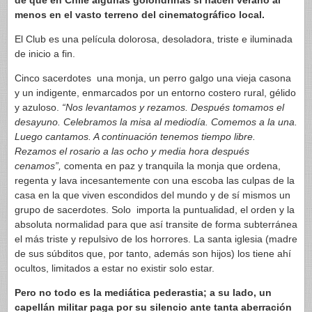
de que en Chile algunas golondrinas sí hacen verano al
menos en el vasto terreno del cinematográfico local.
El Club es una película dolorosa, desoladora, triste e iluminada
de inicio a fin.
Cinco sacerdotes una monja, un perro galgo una vieja casona
y un indigente, enmarcados por un entorno costero rural, gélido
y azuloso.
“Nos levantamos y rezamos. Después tomamos el
desayuno. Celebramos la misa al mediodía. Comemos a la una.
Luego cantamos. A continuación tenemos tiempo libre.
Rezamos el rosario a las ocho y media hora después
cenamos”,
comenta en paz y tranquila la monja que ordena,
regenta y lava incesantemente con una escoba las culpas de la
casa en la que viven escondidos del mundo y de sí mismos un
grupo de sacerdotes. Solo importa la puntualidad, el orden y la
absoluta normalidad para que así transite de forma subterránea
el más triste y repulsivo de los horrores. La santa iglesia (madre
de sus súbditos que, por tanto, además son hijos) los tiene ahí
ocultos, limitados a estar no existir solo estar.
Pero no todo es la mediática pederastia; a su lado, un
capellán militar paga por su silencio ante tanta aberración