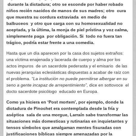
durante la dictadura; otro se esconde por haber robado
niños recién nacidos de manos de sus madres; otro cura
que muestra su cordura extraviada en medio de
balbuceos y otro que carga con su homosexualidad no
aceptada, y la última, la monja de piel prístina y voz calma,
simplemente paga por obligación. Si todo no fuera tan
trágico, podría estar frente a una comedia.
Hasta que un día aparecen por la casa dos sujetos extraños:
una víctima enajenada y lacerada de cuerpo y alma por los
actos impuros de un sacerdote pederasta y el emisario de las
nuevas jerarquías eclesiásticas dispuestas a acabar de raíz con
el problema.
“La institución no puede permitirse albergar en su
seno a gente incapaz de arrepentimiento”,
dice en sottovoce el
docto sacerdote psicólogo educado en Europa.
Como ya hiciera en ‘Post mortem’, por ejemplo, donde la
dictadura de Pinochet era contemplada desde la fría y
aséptica sala de una morgue, Larraín sabe transformar las
situaciones más domesticas y rutinarias en inquietantes y
tensos símbolos que amalgaman mentes fisuradas con
justificaciones bíblicas siempre amenazadas por la