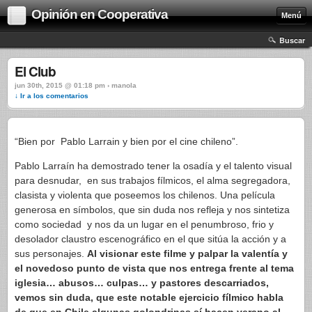
Opinión en Cooperativa
Menú
Buscar
El Club
jun 30th, 2015 @ 01:18 pm › manola
↓ Ir a los comentarios
“Bien por Pablo Larrain y bien por el cine chileno”.
Pablo Larraín ha demostrado tener la osadía y el talento visual
para desnudar, en sus trabajos fílmicos, el alma segregadora,
clasista y violenta que poseemos los chilenos. Una película
generosa en símbolos, que sin duda nos refleja y nos sintetiza
como sociedad y nos da un lugar en el penumbroso, frio y
desolador claustro escenográfico en el que sitúa la acción y a
sus personajes.
Al visionar este filme y palpar la valentía y
el novedoso punto de vista que nos entrega frente al tema
iglesia… abusos… culpas… y pastores descarriados,
vemos sin duda, que este notable ejercicio fílmico habla