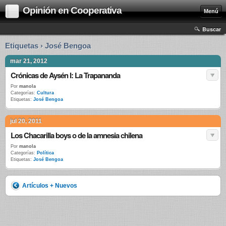
Opinión en Cooperativa
Menú
Buscar
Etiquetas › José Bengoa
mar 21, 2012
Crónicas de Aysén I: La Trapananda
Por
manola
Categorías:
Cultura
Etiquetas:
José Bengoa
jul 20, 2011
Los Chacarilla boys o de la amnesia chilena
Por
manola
Categorías:
Política
Etiquetas:
José Bengoa
Artículos + Nuevos