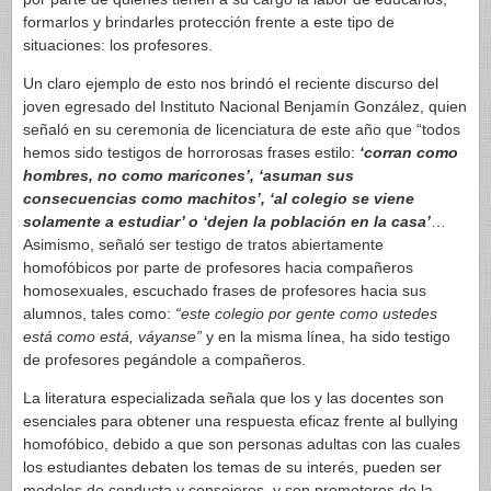
formarlos y brindarles protección frente a este tipo de
situaciones: los profesores.
Un claro ejemplo de esto nos brindó el reciente discurso del
joven egresado del Instituto Nacional Benjamín González, quien
señaló en su ceremonia de licenciatura de este año que “todos
hemos sido testigos de horrorosas frases estilo:
‘corran como
hombres, no como maricones’, ‘asuman sus
consecuencias como machitos’, ‘al colegio se viene
solamente a estudiar’ o ‘dejen la población en la casa’
…
Asimismo, señaló ser testigo de tratos abiertamente
homofóbicos por parte de profesores hacia compañeros
homosexuales, escuchado frases de profesores hacia sus
alumnos, tales como:
“este colegio por gente como ustedes
está como está, váyanse”
y en la misma línea, ha sido testigo
de profesores pegándole a compañeros.
La literatura especializada señala que los y las docentes son
esenciales para obtener una respuesta eficaz frente al bullying
homofóbico, debido a que son personas adultas con las cuales
los estudiantes debaten los temas de su interés, pueden ser
modelos de conducta y consejeros, y son promotores de la