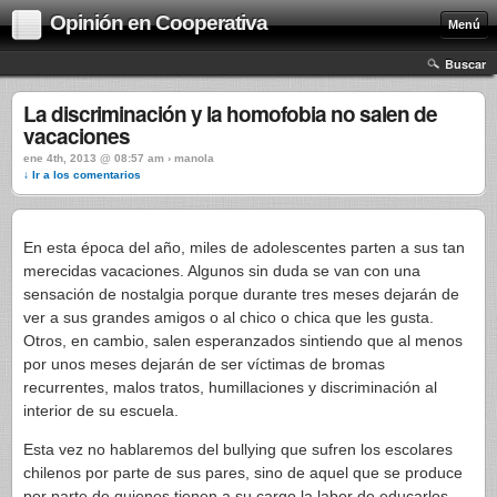
Opinión en Cooperativa
Menú
Buscar
La discriminación y la homofobia no salen de
vacaciones
ene 4th, 2013 @ 08:57 am › manola
↓ Ir a los comentarios
En esta época del año, miles de adolescentes parten a sus tan
merecidas vacaciones. Algunos sin duda se van con una
sensación de nostalgia porque durante tres meses dejarán de
ver a sus grandes amigos o al chico o chica que les gusta.
Otros, en cambio, salen esperanzados sintiendo que al menos
por unos meses dejarán de ser víctimas de bromas
recurrentes, malos tratos, humillaciones y discriminación al
interior de su escuela.
Esta vez no hablaremos del bullying que sufren los escolares
chilenos por parte de sus pares, sino de aquel que se produce
por parte de quienes tienen a su cargo la labor de educarlos,