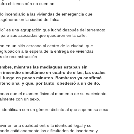
afro chilenos aún no cuentan.
ado incendiario a las viviendas de emergencia que
sgéneras en la ciudad de Talca.
io” es una agrupación que luchó después del terremoto
para sus asociadas que quedaron en la calle.
on en un sitio cercano al centro de la ciudad, que
agrupación a la espera de la entrega de viviendas
as de reconstrucción.
iembre, mientras las mediaguas estaban sin
 incendio simultáneo en cuatro de ellas, las cuales
l fuego en pocos minutos. Bomberos ya confirmó
ntencional y que, por tanto, obedeció a un delito.
onas que el examen físico al momento de su nacimiento
egalmente con un sexo.
 identifican con un género distinto al que supone su sexo
vivir en una dualidad entre la identidad legal y su
ando cotidianamente las dificultades de insertarse y