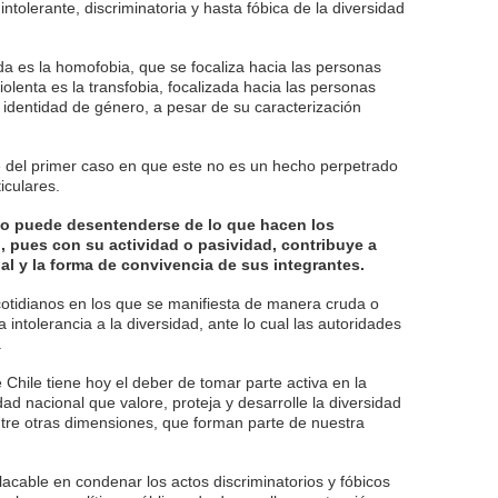
intolerante, discriminatoria y hasta fóbica de la diversidad
da es la homofobia, que se focaliza hacia las personas
lenta es la transfobia, focalizada hacia las personas
u identidad de género, a pesar de su caracterización
re del primer caso en que este no es un hecho perpetrado
iculares.
no puede desentenderse de lo que hacen los
, pues con su actividad o pasividad, contribuye a
nal y la forma de convivencia de sus integrantes.
otidianos en los que se manifiesta de manera cruda o
a intolerancia a la diversidad, ante lo cual las autoridades
.
 Chile tiene hoy el deber de tomar parte activa en la
ad nacional que valore, proteja y desarrolle la diversidad
entre otras dimensiones, que forman parte de nuestra
lacable en condenar los actos discriminatorios y fóbicos