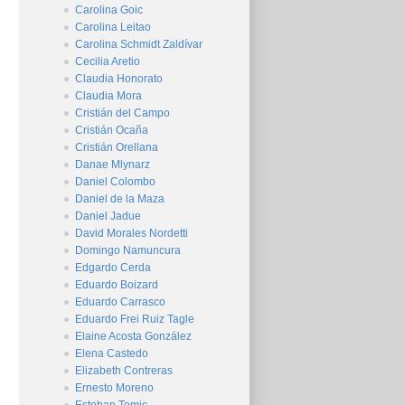
Carolina Goic
Carolina Leitao
Carolina Schmidt Zaldívar
Cecilia Aretio
Claudia Honorato
Claudia Mora
Cristián del Campo
Cristián Ocaña
Cristián Orellana
Danae Mlynarz
Daniel Colombo
Daniel de la Maza
Daniel Jadue
David Morales Nordetti
Domingo Namuncura
Edgardo Cerda
Eduardo Boizard
Eduardo Carrasco
Eduardo Frei Ruiz Tagle
Elaine Acosta González
Elena Castedo
Elizabeth Contreras
Ernesto Moreno