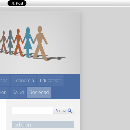
nos
Economía
Educación
gión
Salud
Sociedad
Edición