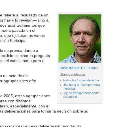
e refiere al resultado de un
os hay y lo revelan— sino a
 dos acontecimientos que
semana pasada en el
de, que ejecutamos varios
ción Participa.
ido de prensa dando a
ecidido eliminar la pregunta
s del cuestionario para el
José Manuel De Ferrari
Ultimos publicados:
mo un acto de de
or agrupaciones afro
Todas las formas de lucha
Una burla la Transparencia
municipal
Ley de transparecia: poder
o 2005, estas agrupaciones
ciudadano
rse con distintos
s y, especialmente, con el
 las deliberaciones para tomar la decisión sobre su
.
taron colaborar en esa deliberación, aportando