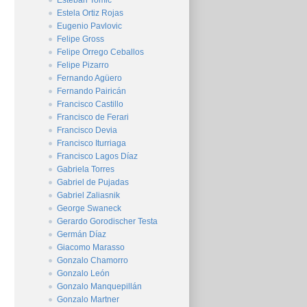
Esteban Tomic
Estela Ortiz Rojas
Eugenio Pavlovic
Felipe Gross
Felipe Orrego Ceballos
Felipe Pizarro
Fernando Agüero
Fernando Pairicán
Francisco Castillo
Francisco de Ferari
Francisco Devia
Francisco Iturriaga
Francisco Lagos Díaz
Gabriela Torres
Gabriel de Pujadas
Gabriel Zaliasnik
George Swaneck
Gerardo Gorodischer Testa
Germán Díaz
Giacomo Marasso
Gonzalo Chamorro
Gonzalo León
Gonzalo Manquepillán
Gonzalo Martner