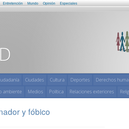
Entretención
Mundo
Opinión
Especiales
iudadanía
Ciudades
Cultura
Deportes
Derechos huma
o ambiente
Medios
Política
Relaciones exteriores
Reli
inador y fóbico