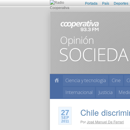
Portada
País
Deportes
Ciencia y tecnología
Cine
C
Internacional
Justicia
Medi
Chile discrim
27
SEP
2011
Por
José Manuel De Ferrari