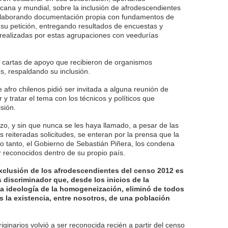
ana y mundial, sobre la inclusión de afrodescendientes
elaborando documentación propia con fundamentos de
 su petición, entregando resultados de encuestas y
 realizadas por estas agrupaciones con veedurías
e cartas de apoyo que recibieron de organismos
s, respaldando su inclusión.
 afro chilenos pidió ser invitada a alguna reunión de
 y tratar el tema con los técnicos y políticos que
sión.
zo, y sin que nunca se les haya llamado, a pesar de las
 reiteradas solicitudes, se enteran por la prensa que la
lo tanto, el Gobierno de Sebastián Piñera, los condena
 reconocidos dentro de su propio país.
xclusión de los afrodescendientes del censo 2012 es
 discriminador que, desde los inicios de la
a ideología de la homogeneización, eliminó de todos
s la existencia, entre nosotros, de una población
iginarios volvió a ser reconocida recién a partir del censo