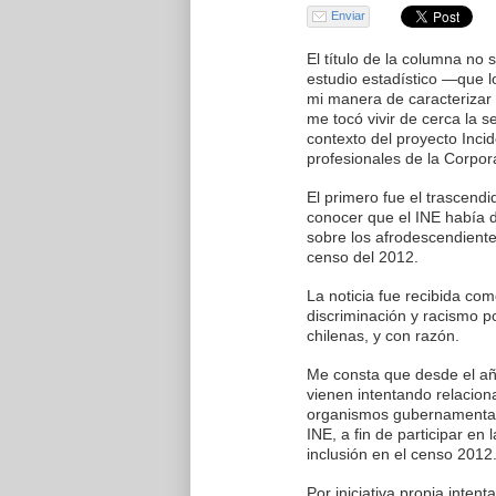
Enviar
El título de la columna no s
estudio estadístico —que l
mi manera de caracterizar
me tocó vivir de cerca la 
contexto del proyecto Inci
profesionales de la Corpora
El primero fue el trascend
conocer que el INE había d
sobre los afrodescendiente
censo del 2012.
La noticia fue recibida co
discriminación y racismo p
chilenas, y con razón.
Me consta que desde el añ
vienen intentando relaciona
organismos gubernamentale
INE, a fin de participar en
inclusión en el censo 2012
Por iniciativa propia inten