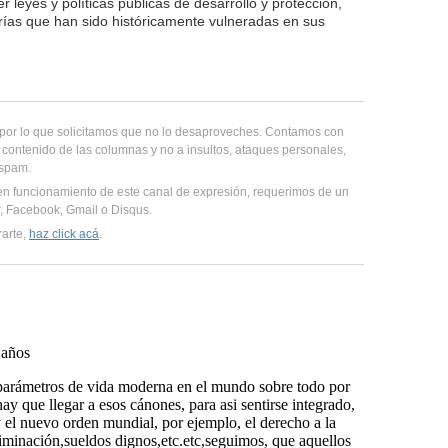
r leyes y políticas públicas de desarrollo y protección,
rías que han sido históricamente vulneradas en sus
, por lo que solicitamos que no lo desaproveches. Contamos con
 contenido de las columnas y no a insultos, ataques personales,
 spam.
en funcionamiento de este canal de expresión, requerimos de un
er, Facebook, Gmail o Disqus.
rarte,
haz click acá
.