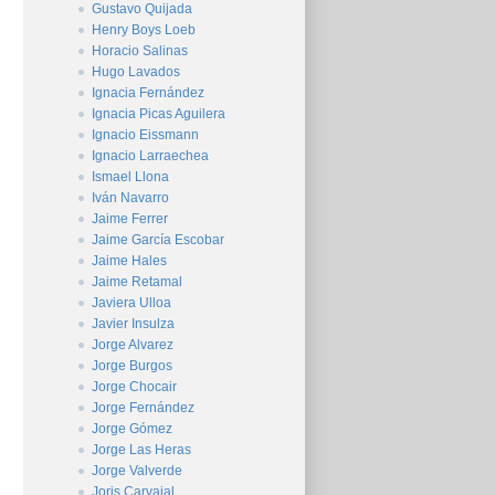
Gustavo Quijada
Henry Boys Loeb
Horacio Salinas
Hugo Lavados
Ignacia Fernández
Ignacia Picas Aguilera
Ignacio Eissmann
Ignacio Larraechea
Ismael Llona
Iván Navarro
Jaime Ferrer
Jaime García Escobar
Jaime Hales
Jaime Retamal
Javiera Ulloa
Javier Insulza
Jorge Alvarez
Jorge Burgos
Jorge Chocair
Jorge Fernández
Jorge Gómez
Jorge Las Heras
Jorge Valverde
Joris Carvajal