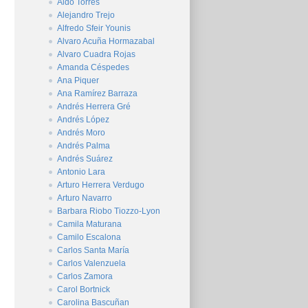
Aldo Torres
Alejandro Trejo
Alfredo Sfeir Younis
Alvaro Acuña Hormazabal
Alvaro Cuadra Rojas
Amanda Céspedes
Ana Piquer
Ana Ramírez Barraza
Andrés Herrera Gré
Andrés López
Andrés Moro
Andrés Palma
Andrés Suárez
Antonio Lara
Arturo Herrera Verdugo
Arturo Navarro
Barbara Riobo Tiozzo-Lyon
Camila Maturana
Camilo Escalona
Carlos Santa María
Carlos Valenzuela
Carlos Zamora
Carol Bortnick
Carolina Bascuñan