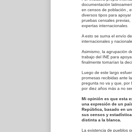
documentación latinoameric
en censos de población., 
diversos tipos para apoyar
pruebas censales previas,
expertas internacionales.
A esto se suma el envío d
internacionales y nacionale
Asimismo, la agrupación de
trabajo del INE para apoyar
finalmente tomarían la deci
Luego de este largo esfuer
promesas recibidas ante las
pregunta no va y que, por 
por diez años más a no ser
Mi opinión es que esta e
una expresión de un país
República, basado en un
sus censos y estadística
distinta a la blanca.
La existencia de pueblos or